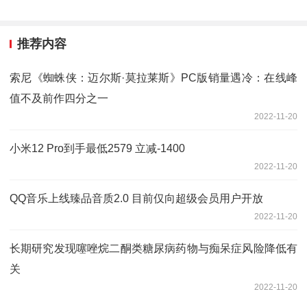
推荐内容
索尼《蜘蛛侠：迈尔斯·莫拉莱斯》PC版销量遇冷：在线峰
值不及前作四分之一
2022-11-20
小米12 Pro到手最低2579 立减-1400
2022-11-20
QQ音乐上线臻品音质2.0 目前仅向超级会员用户开放
2022-11-20
长期研究发现噻唑烷二酮类糖尿病药物与痴呆症风险降低有
关
2022-11-20