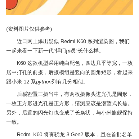
(资料图片仅供参考)
近日网上爆出疑似 Redmi K60 系列渲染图，我们
一起来看一下新一代“悍门
js
员”长什么样。
K60 这款机型采用纯白配色，四边几乎等宽，一枚
居中打孔的前摄，后摄模组是竖向的圆角矩形，看起来
跟小米 12 系
python
列有几分相似。
后
编程
置三摄当中，有两枚摄像头进光孔是圆形，
一枚正方形进光孔是正方形，猜测应该是潜望式长焦。
另外，后置的闪光灯也变成了长条状，与小米旗舰保持
一致。
Redmi K60 将有骁龙 8 Gen2 版本，且在首批名单