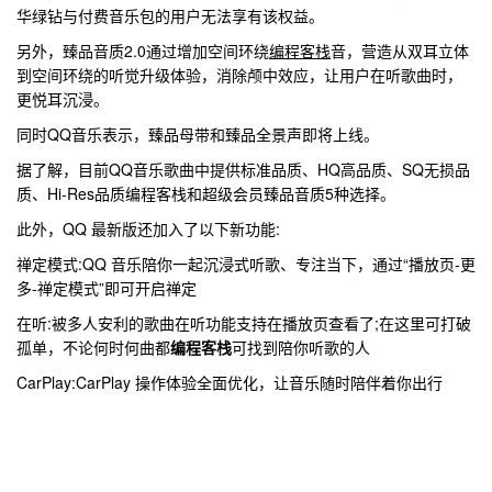
华绿钻与付费音乐包的用户无法享有该权益。
另外，臻品音质2.0通过增加空间环绕
编程客栈
音，营造从双耳立体
到空间环绕的听觉升级体验，消除颅中效应，让用户在听歌曲时，
更悦耳沉浸。
同时QQ音乐表示，臻品母带和臻品全景声即将上线。
据了解，目前QQ音乐歌曲中提供标准品质、HQ高品质、SQ无损品
质、Hi-Res品质编程客栈和超级会员臻品音质5种选择。
此外，QQ 最新版还加入了以下新功能:
禅定模式:QQ 音乐陪你一起沉浸式听歌、专注当下，通过“播放页-更
多-禅定模式”即可开启禅定
在听:被多人安利的歌曲在听功能支持在播放页查看了;在这里可打破
孤单，不论何时何曲都
编程客栈
可找到陪你听歌的人
CarPlay:CarPlay 操作体验全面优化，让音乐随时陪伴着你出行