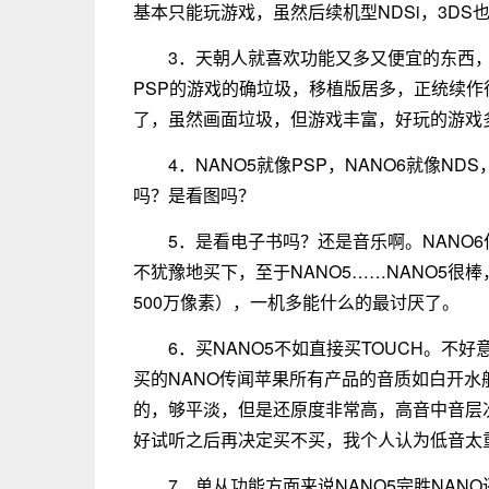
基本只能玩游戏，虽然后续机型NDSi，3DS
3．天朝人就喜欢功能又多又便宜的东西
PSP的游戏的确垃圾，移植版居多，正统续作
了，虽然画面垃圾，但游戏丰富，好玩的游戏
4．NANO5就像PSP，NANO6就像N
吗？是看图吗？
5．是看电子书吗？还是音乐啊。NANO
不犹豫地买下，至于NANO5……NANO5很
500万像素），一机多能什么的最讨厌了。
6．买NANO5不如直接买TOUCH。不好
买的NANO传闻苹果所有产品的音质如白开
的，够平淡，但是还原度非常高，高音中音层
好试听之后再决定买不买，我个人认为低音太重
7．单从功能方面来说NANO5完胜NANO