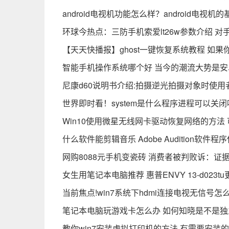
android电视机功能怎么样？android电视机
环球今热点：三防手机索爱lt26w参数介绍 
【天天快播报】ghost一键恢复系统教程 如
智能手机操作系统哪个好 当今的潮流大势是安
尼康d60说明书介绍:拍摄逆光拍摄对象时使用
世界即时看！system是什么程序进程可以关闭吗
Win10使用微星无线网卡驱动恢复网络的方法
什么软件能剪辑音乐 Adobe Audition软件
网购8088元手机变瓷砖 消费者被判败诉：证
女生用笔记本电脑推荐 惠普ENVY 13-d023
当前焦点!win7系统下hdmi连接电视无信号
笔记本电脑玩游戏卡怎么办 如何知晓是不是
教你win7安装虚拟打印机的方法 有需要安装