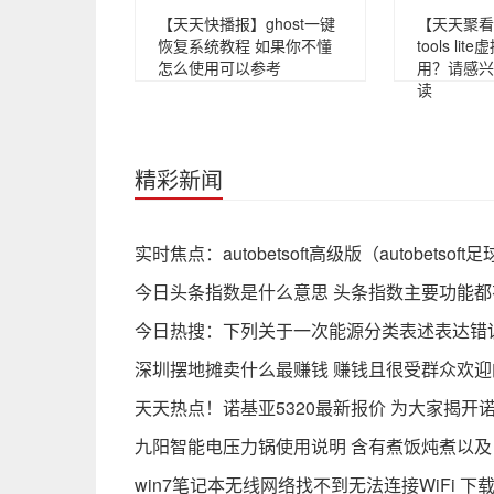
【天天快播报】ghost一键
【天天聚看点
恢复系统教程 如果你不懂
tools l
怎么使用可以参考
用？请感兴
读
精彩新闻
实时焦点：autobetsoft高级版（autobetso
今日头条指数是什么意思 头条指数主要功能都
今日热搜：下列关于一次能源分类表述表达错误
深圳摆地摊卖什么最赚钱 赚钱且很受群众欢
天天热点！诺基亚5320最新报价 为大家揭开诺
九阳智能电压力锅使用说明 含有煮饭炖煮以
win7笔记本无线网络找不到无法连接WiFi 下