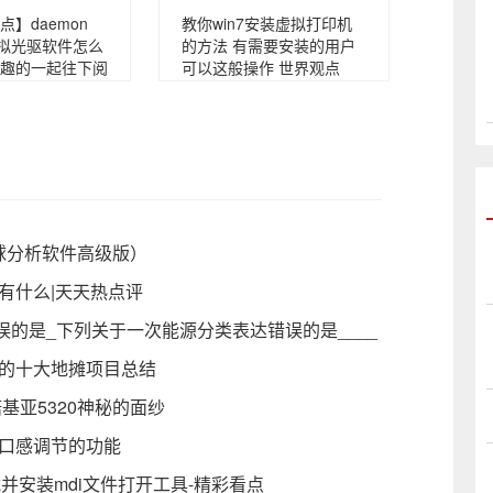
】daemon
教你win7安装虚拟打印机
ite虚拟光驱软件怎么
的方法 有需要安装的用户
趣的一起往下阅
可以这般操作 世界观点
ft足球分析软件高级版）
有什么|天天热点评
的是_下列关于一次能源分类表达错误的是____
迎的十大地摊项目总结
基亚5320神秘的面纱
及口感调节的功能
载并安装mdi文件打开工具-精彩看点