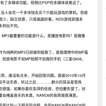
也有了多媒体功能，但相比PSP的多媒体就差远了。
，没人会花一千多块钱去买个只能玩游戏的掌机。但是
很少，缺乏创意，只是画面好看，NDS游戏就强多
多到玩不完。
DS，MP3最重要的功能是什么，是播放电影吗？是摄像
6作为纯粹的MP3已经做到极致了，是我理想中的MP毫
棒，但放电影不如MP拍照不如我的手机（三星G608，
意思，废话有点多，开始回答问题。我是2010年10月
水般平淡无奇，听过之后…………群众的耳朵是雪亮
次感强，如果你喜欢澎湃的低音，恐怕要失望了，好
会掩盖音乐的本真，NANO6的音质我很满意。
还是比较一下吧不同点吧，外形NANO6是NANO5的