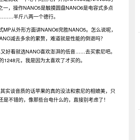
之一，操作NANO5是触摸圆盘NANO6是电容式多点
…………半斤八两一个德行。
式MP从外形方面讲NANO6完胜NANO5。怎么说呢，
NANO减去多余的累赘，难道就是性能的倒退吗？
单又好看就选NANO喜欢澎湃的低音……去买索尼吧。
G的1248元，我是因为太喜欢了才买的。
hone其实谈音质的话苹果的真的没法和索尼的相媲美，只
的还是不错的，像那些台电什么的，直接别考虑了！