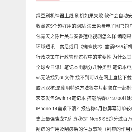
绿豆刷机神器上线 刷机如果失败 软件会自动
收藏这5个超好用的网站 海云免费电子图书馆
包青天之陈世美与秦香莲电视剧怎么样 编剧
环球短讯！索尼或用《蜘蛛侠2》营销PS5新
行政决策在行政管理过程中的重要性 为什么其
全球今日讯！笔记本电脑分几种类型 笔记本
vs无法找到dll文件 找不到可以在网上直接下
胶水双核:是使用特殊方法将芯片封装在一起制
宏碁发售Swift 14笔记本 搭载酷睿i713700
iPhone 14需求下滑？报告称4月份屏幕订单较i
史上最强骁龙7系 真我GT Neo5 SE跑分过百万
刮痧的作用及刮痧后的注意事项（刮痧的作用