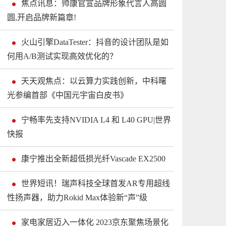
焦点讯息：帅康官宣品牌形象代言人高圆
圆,开启品牌新篇章!
火山引擎DataTester：抖音的设计团队是如
何用A/B测试实现高效优化的？
天天观焦点：以云算力实践创新，中科曙
光参编首部《中国元宇宙白皮书》
宁畅率先支持NVIDIA L4 和 L40 GPU|世界
快报
康宁推出全新超低损光纤Vascade EX2500
世界短讯！瑞声科技全球首发AR专用超线
性扬声器，助力Rokid Max体验新“声”级
家电家居迈入一体化 2023京东聚焦场景化