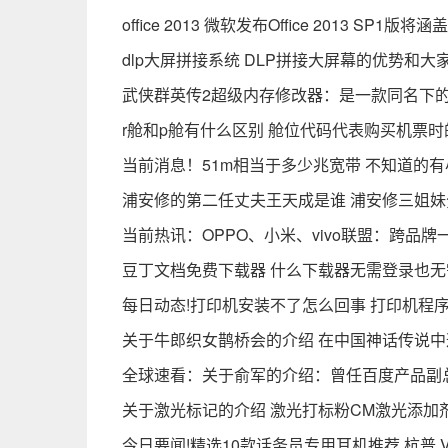
office 2013 微软发布Office 2013 SP1
dlp大屏拼接系统 DLP拼接大屏幕的优势和大
武侠群英传2超级内存修改器：是一款同名下的
r舱和p舱有什么区别 舱位代码代表购买机票时
当前消息！51m相当于多少兆宽带 不知道的
浦安修的第二任丈夫王天成是谁 浦安修三姐
当前热讯：OPPO、小米、vivo联盟：跨品
豆丁文档免费下载器 什么下载器无需登录也无
每日动态!打印机安装不了怎么回事 打印机程
关于牛郎织女鹊桥会的介绍 在中国神话传说中
全球速看：关于俞军的介绍：曾任百度产品副
关于激光标记的介绍 激光打标粉CM激光添加
今日要闻!精选10款话务员专用耳机推荐 杭普 V