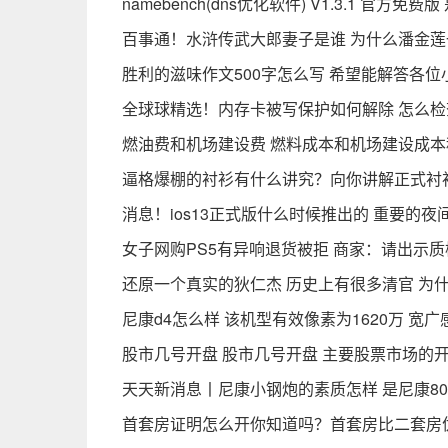
namebench(dns优化软件) V1.3.1 官方
百事通！水浒传武大郎妻子是谁 为什么潘金
胜利的滋味作文500字怎么写 希望能解答各
全球球精选！内存卡被写保护如何解除 怎么
燃油费和机场建设费 燃料成本和机场建设成本
逼格爆棚的衬衫有什么讲究？向你讲解正式衬
消息！ios13正式版什么时候推出的 重要的
女子网购PS5有异响退货被拒 商家：请出示质
还原一个真实的狄仁杰 历史上有很多清官 为
尼康d4怎么样 该机型有效像素为1620万 宽
股市几号开盘 股市几号开盘 主要股票市场的
天天新消息丨尼康小钢炮的素质怎样 是尼康80（7
首套房证明怎么开你知道吗？首套房比二套房优