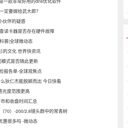
免费版 是一款非常好用的dns优化软件
莲一定要嫁给武大郎？
位小伙伴的疑惑
检查读卡器是否存在硬件故障
科普|全球微动态
衫的文化 世界快资讯
夜间模式是否随此更新
检报告单-全球观焦点
什么狄仁杰能脱颖而出 今日快看
广感光度范围更高
开市和收盘时间汇总
0）-200/2.8镜头群中的常青树
惠很多吗 -微动态