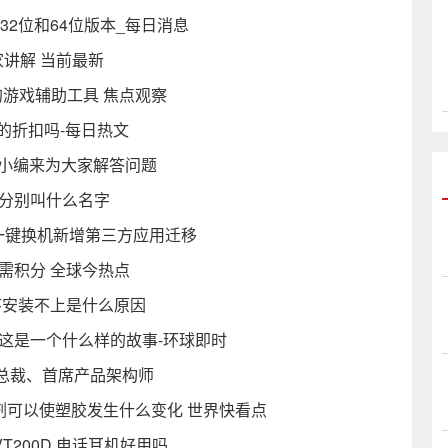
版将涵盖32位和64位版本_每日消息
家讲解 当前最新
游戏辅助工具 焦点观察
的折扣吗-每日热文
有小编来为大家解答问题
妹分别叫什么名字
牌一键换机新增第三方应用迁移
需积分 全球今热点
序安装不上是什么原因
这是一个什么样的故事-环球即时
总裁、首席产品架构师
剂可以使塑胶发生什么变化 世界快看点
T200D 电话耳机好用吗