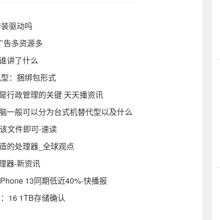
安装驱动吗
广告多资源多
是谁讲了什么
机型：捆绑包形式
是行政管理的关键 天天播资讯
电脑一般可以分为台式机替代型以及什么
载该文件即可-速读
造的处理器_全球观点
H处理器-新资讯
Phone 13同期低近40%-快播报
：16 1TB存储确认
）