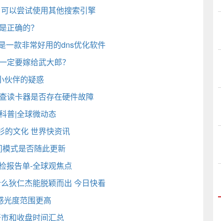
办 可以尝试使用其他搜索引擎
才是正确的？
免费版 是一款非常好用的dns优化软件
莲一定要嫁给武大郎？
位小伙伴的疑惑
检查读卡器是否存在硬件故障
科普|全球微动态
衫的文化 世界快资讯
夜间模式是否随此更新
检报告单-全球观焦点
什么狄仁杰能脱颖而出 今日快看
广感光度范围更高
开市和收盘时间汇总