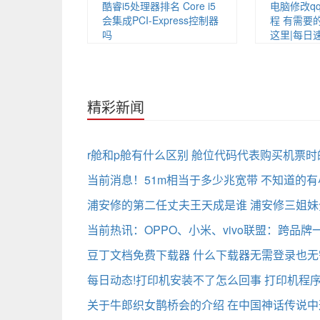
酷睿i5处理器排名 Core i5
电脑修改q
会集成PCI-Express控制器
程 有需要
吗
这里|每日
精彩新闻
r舱和p舱有什么区别 舱位代码代表购买机票时
当前消息！51m相当于多少兆宽带 不知道的
浦安修的第二任丈夫王天成是谁 浦安修三姐
当前热讯：OPPO、小米、vivo联盟：跨品
豆丁文档免费下载器 什么下载器无需登录也无
每日动态!打印机安装不了怎么回事 打印机程
关于牛郎织女鹊桥会的介绍 在中国神话传说中