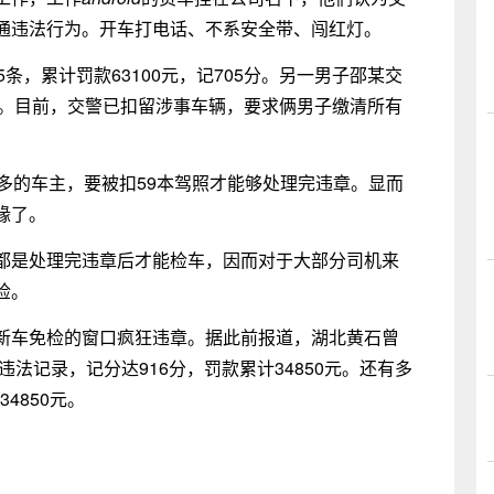
通违法行为。开车打电话、不系安全带、闯红灯。
条，累计罚款63100元，记705分。另一男子邵某交
62分。目前，交警已扣留涉事车辆，要求俩男子缴清所有
多的车主，要被扣59本驾照才能够处理完违章。显而
缘了。
都是处理完违章后才能检车，因而对于大部分司机来
检。
新车免检的窗口疯狂违章。据此前报道，湖北黄石曾
违法记录，记分达916分，罚款累计34850元。还有多
4850元。