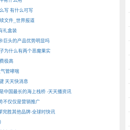
么写 有什么可写
续文件_世界报道
有礼盒装
样 显卡巨头的产品优势明显吗
胡子为什么有两个恶魔果实
费极高
支气管哮喘
键 天天快消息
 是中国最长的海上栈桥 -天天播资讯
势不仅仅是营销推广
擎完胜其他品牌-全球时快讯
）