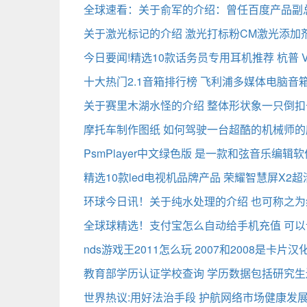
全球速看：关于俞军的介绍：曾任百度产品副
关于激光标记的介绍 激光打标粉CM激光添加
今日要闻!精选10款话务员专用耳机推荐 杭普 V
十大热门2.1音箱排行榜 飞利浦多媒体电脑音
关于赛里木湖水怪的介绍 整体形状象一只倒扣
摩托车制作图纸 如何驾驶一台超酷的机械师的
PsmPlayer中文绿色版 是一款和弦音乐编辑
精选10款led电视机品牌产品 荣耀智慧屏X2
环球今日讯！关于纯水处理的介绍 也可称之
全球球精选！支付宝怎么自动给手机充值 可
nds游戏王2011怎么玩 2007和2008是卡片
教育部学历认证学校查询 学历数据包括研究生
世界热议:用好法治手段 护航网络市场健康发