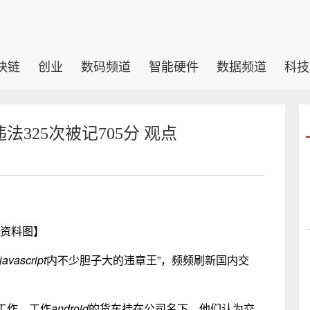
块链
创业
数码频道
智能硬件
数据频道
科技
325次被记705分 观点
资料图】
javascript
内不少胆子大的违章王”，频频刷新国内交
工作，工作
android
的货车挂在公司名下，他们认为交