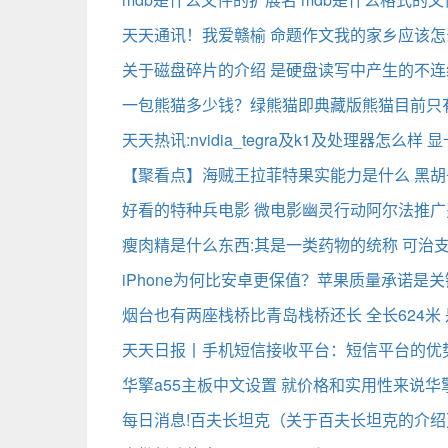
天天通讯！我爱赣榆 命题作文我的家乡应该怎
关于磁盘碎片的介绍 是硬盘读写中产生的不连
一包熊猫多少钱？绿熊猫即典藏版熊猫目前只
天天热讯:nvidia_tegra及k1及处理器怎么
【聚看点】海贼王拉菲特果实能力是什么 黑
好看的特种兵电影 微电影幽灵行动阿尔法推广
瘦肉精是什么东西:其是一类药物的统称 可治
iPhone为何比安卓更保值？苹果质量承诺是关
烟台也有两座栈桥比青岛栈桥还长 全长624米
天天日报丨手机短信接收平台：短信平台的优
华擎a55主板中文设置 就价格和实用性来说华
每日消息!百夫长坦克（关于百夫长坦克的介绍