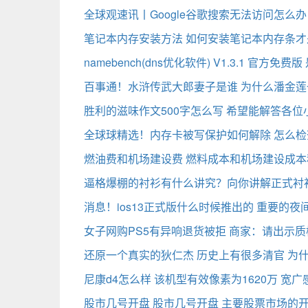
全球观速讯丨Google谷歌搜索无法访问怎么
笔记本内存安装方法 如何安装笔记本内存条
namebench(dns优化软件) V1.3.1 官方
百事通！水浒传武大郎妻子是谁 为什么潘金
胜利的滋味作文500字怎么写 希望能解答各
全球球精选！内存卡被写保护如何解除 怎么
燃油费和机场建设费 燃料成本和机场建设成本
逼格爆棚的衬衫有什么讲究？向你讲解正式衬
消息！ios13正式版什么时候推出的 重要的
女子网购PS5有异响退货被拒 商家：请出示质
还原一个真实的狄仁杰 历史上有很多清官 为
尼康d4怎么样 该机型有效像素为1620万 宽
股市几号开盘 股市几号开盘 主要股票市场的