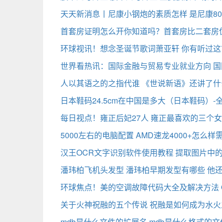
天天新消息丨尼康小钢炮的素质怎样 是尼康80（7
首套房证明怎么开你知道吗？首套房比二套房优
环球视讯！想念圣诞节歌词萧亚轩 你有听过这
世界看热讯：国际金融与贸易专业就业方向 
人以其语之的之指代谁 《世说新语》还讲了什
日本鞋码24.5cm在中国是多大（日本鞋码）-
每日视点！雍正后妃27人 雍正最喜欢的三个
5000左右的电脑配置 AMD速龙4000+怎么
汉王OCR文字识别软件使用教程 提取图片中
潘玮柏飞机头发型 潘玮柏早期发型有哪些 他还
环球焦点！美的空调故障代码大全及解决方法 
关于火神祝融的五个传说 祝融是如何成为水火
mdb是什么文件的扩展名 mdb是什么格式的