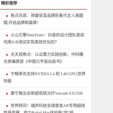
精彩推荐
焦点讯息：帅康官宣品牌形象代言人高圆
圆,开启品牌新篇章!
火山引擎DataTester：抖音的设计团队是如
何用A/B测试实现高效优化的？
天天观焦点：以云算力实践创新，中科曙
光参编首部《中国元宇宙白皮书》
宁畅率先支持NVIDIA L4 和 L40 GPU|世界
快报
康宁推出全新超低损光纤Vascade EX2500
世界短讯！瑞声科技全球首发AR专用超线
性扬声器，助力Rokid Max体验新“声”级