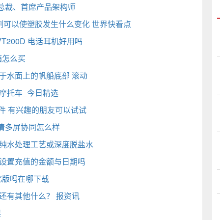
总裁、首席产品架构师
剂可以使塑胶发生什么变化 世界快看点
T200D 电话耳机好用吗
箱怎么买
于水面上的帆船底部 滚动
摩托车_今日精选
软件 有兴趣的朋友可以试试
超清多屏协同怎么样
为纯水处理工艺或深度脱盐水
以设置充值的金额与日期吗
汉化版吗在哪下载
还有其他什么？ 报资讯
展