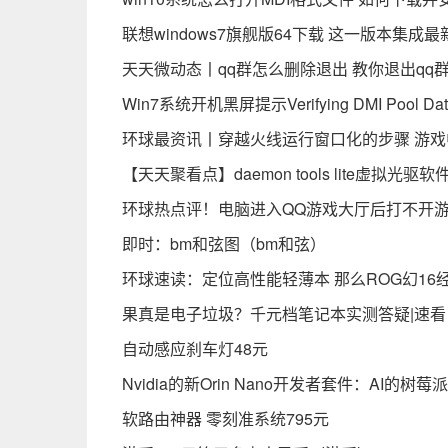
联想windows7旗舰版64下载 这一版本集
天天微动态丨qq群怎么删除退出 教你退出qq
Win7系统开机黑屏提示Verifying DMI Poo
环球最资讯丨穿越火线运行窗口化的步骤 游
【天天聚看点】daemon tools lite虚
环球热点评！电脑进入QQ游戏大厅后打不开游
即时：bm和弦图（bm和弦）
环球速读：定位高性能轻薄本 那么ROG幻16
果真是电子垃圾？千元档笔记本实测答疑|速看
自动感应刹车灯48元
Nvidia的新Orin Nano开发者套件：AI的树莓派
软路由神器 零刻准系统795元