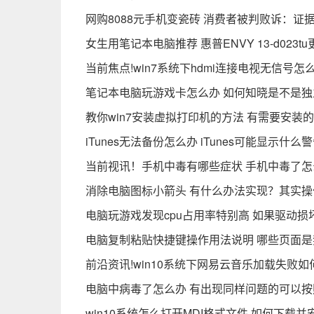
网购8088元手机变瓷砖 消费者被判败诉：证
女生用笔记本电脑推荐 惠普ENVY 13-d023
当前焦点!win7系统下hdmi连接电视无信号
笔记本电脑玩游戏卡怎么办 如何知晓是不是
教你win7安装虚拟打印机的方法 有需要安装
iTunes无法备份怎么办 iTunes可能显示什么
当前视讯！手机中毒有哪些症状 手机中毒了怎
消除电脑图标小箭头 有什么办法实现？其实
电脑玩游戏发现cpu占用率特别高 如果驱动损
电脑复制粘贴快捷键操作用法说明 哪些页面
前沿资讯!win10系统下网易云音乐加载失败
电脑中病毒了怎么办 有出现同样问题的可以
win10系统怎么打开MDI格式文件 如何下载并