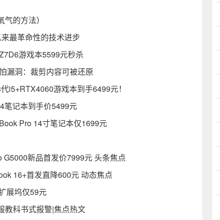
氧气的方法）
年以来最革命性的技术进步
D6游戏本5599元秒杀
存可怕漏洞：裁剪内容可被还原
i5+RTX4060游戏本到手6499元！
r14笔记本到手价5499元
 Pro 14寸笔记本仅1699元
 G5000新品首发价7999元 头条焦点
k 16+首发直降600元 动态焦点
扩展坞仅59元
服教科书式报警|焦点热文