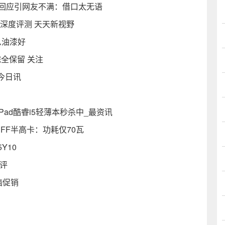
R回应引网友不满：借口太无语
神深度评测 天天新视野
么油漆好
全保留 关注
_今日讯
Pad酷睿i5轻薄本秒杀中_最资讯
0 SFF半高卡：功耗仅70瓦
Y10
评
脑促销