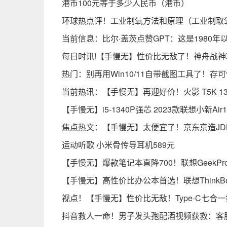
港币100元等于多少人民币（港币）
环球热点评！工业制氧方法和原理（工业制取
当前信息：比尔·盖茨点赞GPT：这是1980
每日时讯!【手慢无】性价比无敌了！神舟战神Z7
热门：别再用Win10/11自带截图工具了！
当前热讯：【手慢无】再迎好价！火影 T5K 13代
【手慢无】i5-1340P强芯 2023款联想小新Ai
焦点热文：【手慢无】太便宜了！京东京造JDBook
运动听歌 小米骨传导耳机589元
【手慢无】爆款笔记本直降700！联想GeekPro
【手慢无】高性价比办公本首选！联想ThinkBoo
视点！【手慢无】性价比无敌！Type-C七合一
抖音救人一命！男子发头孢配酒视频获救：客