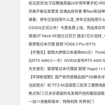
前沿资讯!女子应聘被质疑23岁用苹果手机 H
完美平衡玩家需求 双满血掠夺者·擎Neo新战
速看：停车位划线用什么漆_停车位划线用什
CSGO2正式公布！今夏免费上线、饰品库存完
真我GT Neo5 SE跑分过百万 骁龙7芯片加持
联想笔记本代理 联想 YOGA 3 Pro-I5Y70
【手慢无】联想大牌笔记本直降800元！Think
比RTX 4080小一半！NVIDIA发布RTX 400
天天速讯：联想笔记本代理商 联想 Yoga3 11-5
【环球新视野】国产依然是精品国产Q5静态详
当前视点！松下FZ-55坚固型三防军工便携电
焦点热门:贝多芬遗留的毛发揭开他的基因谜题
一加11将推新版本：特殊材质 世界热门