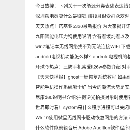
今日热搜：下列关于一次能源分类表述表达错误
深圳摆地摊卖什么最赚钱 赚钱且很受群众欢
天天热点！诺基亚5320最新报价 为大家揭开诺
九阳智能电压力锅使用说明 含有煮饭炖煮以
win7笔记本无线网络找不到无法连接WiFi 下
android电视机功能怎么样？android电视机
环球今热点：三防手机索爱lt26w参数介绍 
【天天快播报】ghost一键恢复系统教程 如
智能手机操作系统哪个好 当今的潮流大势是安
尼康d60说明书介绍:拍摄逆光拍摄对象时使用
世界即时看！system是什么程序进程可以关闭吗
Win10使用微星无线网卡驱动恢复网络的方法
什么软件能剪辑音乐 Adobe Audition软件