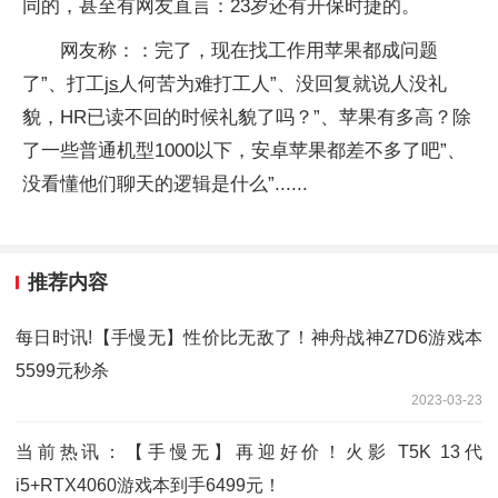
同的，甚至有网友直言：23岁还有开保时捷的。
网友称：：完了，现在找工作用苹果都成问题
了”、打工
js
人何苦为难打工人”、没回复就说人没礼
貌，HR已读不回的时候礼貌了吗？”、苹果有多高？除
了一些普通机型1000以下，安卓苹果都差不多了吧”、
没看懂他们聊天的逻辑是什么”......
推荐内容
每日时讯!【手慢无】性价比无敌了！神舟战神Z7D6游戏本
5599元秒杀
2023-03-23
当前热讯：【手慢无】再迎好价！火影 T5K 13代
i5+RTX4060游戏本到手6499元！