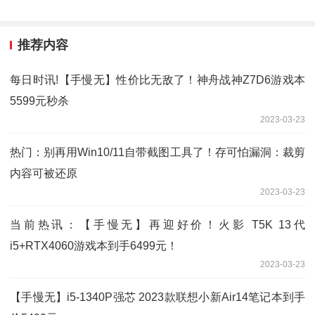
推荐内容
每日时讯!【手慢无】性价比无敌了！神舟战神Z7D6游戏本
5599元秒杀
2023-03-23
热门：别再用Win10/11自带截图工具了！存可怕漏洞：裁剪
内容可被还原
2023-03-23
当前热讯：【手慢无】再迎好价！火影 T5K 13代
i5+RTX4060游戏本到手6499元！
2023-03-23
【手慢无】i5-1340P强芯 2023款联想小新Air14笔记本到手