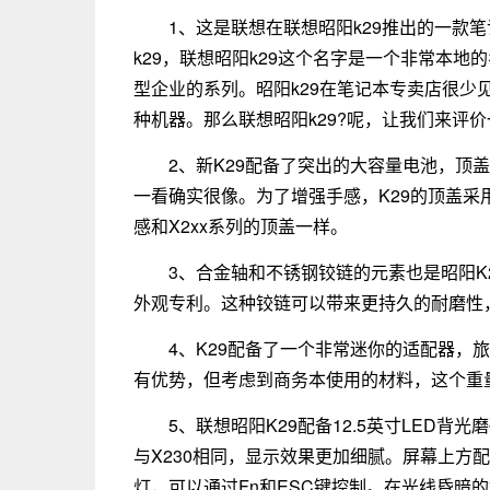
1、这是联想在联想昭阳k29推出的一款
k29，联想昭阳k29这个名字是一个非常本
型企业的系列。昭阳k29在笔记本专卖店很少
种机器。那么联想昭阳k29?呢，让我们来评价
2、新K29配备了突出的大容量电池，顶盖
一看确实很像。为了增强手感，K29的顶盖
感和X2xx系列的顶盖一样。
3、合金轴和不锈钢铰链的元素也是昭阳K
外观专利。这种铰链可以带来更持久的耐磨性
4、K29配备了一个非常迷你的适配器，旅
有优势，但考虑到商务本使用的材料，这个重
5、联想昭阳K29配备12.5英寸LED背光
与X230相同，显示效果更加细腻。屏幕上方配有1
灯，可以通过Fn和ESC键控制。在光线昏暗