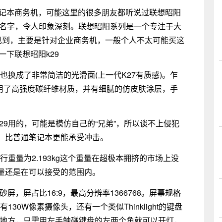
笔记本商务机，可能这里的很多朋友都听说过联想昭阳
地的名字，令人印象深刻。联想昭阳系列是一个专注于大
见到，主要是针对企业商务机，一般个人不太可能买这
一下联想昭阳k29
也换成了非常简洁的光滑面(上一代K27有质感)。乍
采用了高强度碳纤维材质，并有细腻的仿皮肤涂层，手
29用的，可能是模仿自己的“兄弟”，所以谈不上侵犯
，比普通笔记本更能承受冲击。
行重量为2.193kg这个重量在超极本拥挤的市场上没
量还是在可以接受的范围内。
磨砂屏，屏占比16:9，最高分辨率1366768。屏幕规格
30W像素摄像头，还有一个类似Thinklight的键盘
的地方，只需用左手触碰键盘的左两个角就可以开灯，