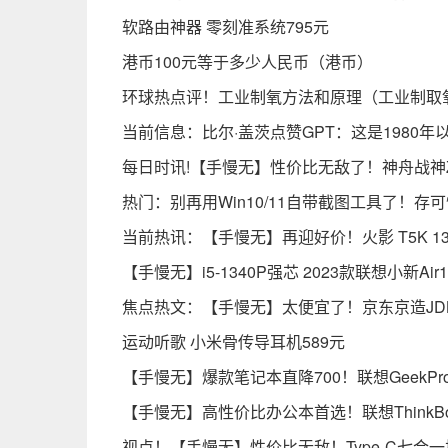
软路由神器 零刻准系统795元
港币100元等于多少人民币（港币）
环球热点评！工业制氧方法和原理（工业制取
当前信息：比尔·盖茨点赞GPT：这是1980
每日时讯!【手慢无】性价比无敌了！神舟战神Z7
热门：别再用Win10/11自带截图工具了！
当前热讯：【手慢无】再迎好价！火影 T5K 13代
【手慢无】i5-1340P强芯 2023款联想小新Ai
焦点热文：【手慢无】太便宜了！京东京造JDBook
运动听歌 小米骨传导耳机589元
【手慢无】爆款笔记本直降700！联想GeekPro
【手慢无】高性价比办公本首选！联想ThinkBoo
视点！【手慢无】性价比无敌！Type-C七合一