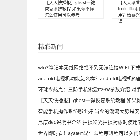
【天天快播报】ghost一键
【天天聚看点
恢复系统教程 如果你不懂
tools l
怎么使用可以参考
用？请感兴
读
精彩新闻
win7笔记本无线网络找不到无法连接WiFi 下
android电视机功能怎么样？android电视机
环球今热点：三防手机索爱lt26w参数介绍 
【天天快播报】ghost一键恢复系统教程 如
智能手机操作系统哪个好 当今的潮流大势是安
尼康d60说明书介绍:拍摄逆光拍摄对象时使用
世界即时看！system是什么程序进程可以关闭吗