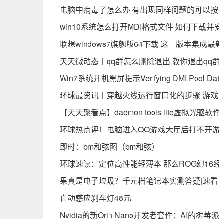
电脑中病毒了怎么办 有出现同样问题的可以
win10系统怎么打开MDI格式文件 如何下载并
联想windows7旗舰版64下载 这一版本集
天天微动态丨qq群怎么删除退出 教你退出qq
Win7系统开机黑屏提示Verifying DMI Poo
环球最资讯丨穿越火线运行窗口化的步骤 游
【天天聚看点】daemon tools lite虚
环球热点评！电脑进入QQ游戏大厅后打不开游
即时：bm和弦图（bm和弦）
环球速读：定位高性能轻薄本 那么ROG幻16
果真是电子垃圾？千元档笔记本实测答疑|速看
自动感应刹车灯48元
Nvidia的新Orin Nano开发者套件：AI的树莓派