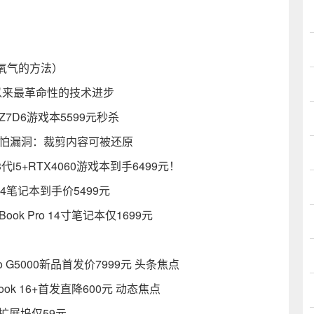
氧气的方法）
年以来最革命性的技术进步
D6游戏本5599元秒杀
存可怕漏洞：裁剪内容可被还原
i5+RTX4060游戏本到手6499元！
r14笔记本到手价5499元
 Pro 14寸笔记本仅1699元
 G5000新品首发价7999元 头条焦点
k 16+首发直降600元 动态焦点
扩展坞仅59元