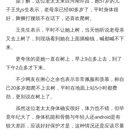
据了解，这位老太太来自河南许昌，她57岁的儿
子王先
js
生表示，老母亲已经80多岁了，平时身体很
好，舞狮打腰鼓不在话下，还喜欢爬树。
王先生表示，平时不让她上树，当天他听说老母亲
又去上树了，到现场看到她在上面摘榆钱，喊都喊不下
来。
更夸张的是她一直在树上，早上9点多上去，到了
下午2点多才下来。
不少网友在揪心之余也表示非常佩服和羡慕，称自
己20多岁都爬不上去树，平时在地面上站5小时都费
劲，更别说在树上了。
虽然这位老太太身体确实很好，体力也不错，但毕
竟年纪大了，身体机能和骨骼与年轻人还android是有
较大差距，应该好好保护才是，这种情况还是应该尽量