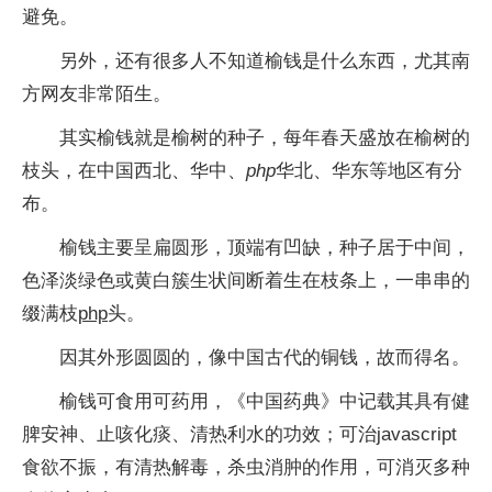
避免。
另外，还有很多人不知道榆钱是什么东西，尤其南
方网友非常陌生。
其实榆钱就是榆树的种子，每年春天盛放在榆树的
枝头，在中国西北、华中、
php
华北、华东等地区有分
布。
榆钱主要呈扁圆形，顶端有凹缺，种子居于中间，
色泽淡绿色或黄白簇生状间断着生在枝条上，一串串的
缀满枝
php
头。
因其外形圆圆的，像中国古代的铜钱，故而得名。
榆钱可食用可药用，《中国药典》中记载其具有健
脾安神、止咳化痰、清热利水的功效；可治javascript
食欲不振，有清热解毒，杀虫消肿的作用，可消灭多种