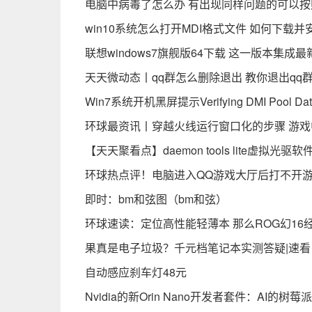
电脑中病毒了怎么办 有出现同样问题的可以
win10系统怎么打开MDI格式文件 如何下载并
联想windows7旗舰版64下载 这一版本集
天天微动态丨qq群怎么删除退出 教你退出qq
Win7系统开机黑屏提示Verifying DMI Poo
环球最资讯丨穿越火线运行窗口化的步骤 游
【天天聚看点】daemon tools lite虚
环球热点评！电脑进入QQ游戏大厅后打不开游
即时：bm和弦图（bm和弦）
环球速读：定位高性能轻薄本 那么ROG幻16
果真是电子垃圾？千元档笔记本实测答疑|速看
自动感应刹车灯48元
Nvidia的新Orin Nano开发者套件：AI的树莓派