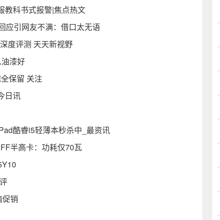
服教科书式报警|焦点热文
R回应引网友不满：借口太无语
神深度评测 天天新视野
么油漆好
全保留 关注
_今日讯
Pad酷睿i5轻薄本秒杀中_最资讯
0 SFF半高卡：功耗仅70瓦
Y10
评
脑促销