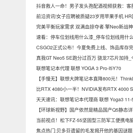
抖音救人一命！男子发头孢配酒视频获救：客
前沿资讯!女子应聘被质疑23岁用苹果手机 H
完美平衡玩家需求 双满血掠夺者·擎Neo新战
速看：停车位划线用什么漆_停车位划线用什
CSGO2正式公布！今夏免费上线、饰品库存完
真我GT Neo5 SE跑分过百万 骁龙7芯片加持
联想笔记本代理 联想 YOGA 3 Pro-I5Y70
【手慢无】联想大牌笔记本直降800元！Think
比RTX 4080小一半！NVIDIA发布RTX 400
天天速讯：联想笔记本代理商 联想 Yoga3 11-5
【环球新视野】国产依然是精品国产Q5静态详
当前视点！松下FZ-55坚固型三防军工便携电
焦点热门:贝多芬遗留的毛发揭开他的基因谜题