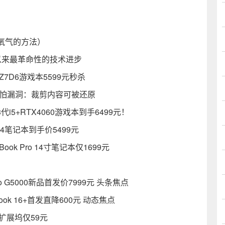
氧气的方法）
年以来最革命性的技术进步
D6游戏本5599元秒杀
存可怕漏洞：裁剪内容可被还原
i5+RTX4060游戏本到手6499元！
r14笔记本到手价5499元
 Pro 14寸笔记本仅1699元
 G5000新品首发价7999元 头条焦点
k 16+首发直降600元 动态焦点
扩展坞仅59元