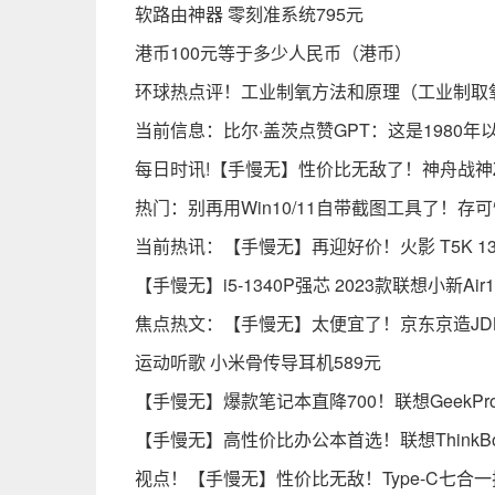
软路由神器 零刻准系统795元
港币100元等于多少人民币（港币）
环球热点评！工业制氧方法和原理（工业制取
当前信息：比尔·盖茨点赞GPT：这是1980
每日时讯!【手慢无】性价比无敌了！神舟战神Z7
热门：别再用Win10/11自带截图工具了！
当前热讯：【手慢无】再迎好价！火影 T5K 13代
【手慢无】i5-1340P强芯 2023款联想小新Ai
焦点热文：【手慢无】太便宜了！京东京造JDBook
运动听歌 小米骨传导耳机589元
【手慢无】爆款笔记本直降700！联想GeekPro
【手慢无】高性价比办公本首选！联想ThinkBoo
视点！【手慢无】性价比无敌！Type-C七合一