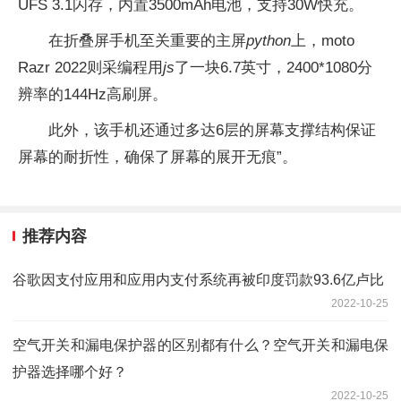
UFS 3.1闪存，内置3500mAh电池，支持30W快充。
在折叠屏手机至关重要的主屏
python
上，moto
Razr 2022则采编程用
js
了一块6.7英寸，2400*1080分
辨率的144Hz高刷屏。
此外，该手机还通过多达6层的屏幕支撑结构保证
屏幕的耐折性，确保了屏幕的展开无痕”。
推荐内容
谷歌因支付应用和应用内支付系统再被印度罚款93.6亿卢比
2022-10-25
空气开关和漏电保护器的区别都有什么？空气开关和漏电保
护器选择哪个好？
2022-10-25