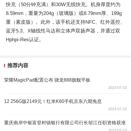
快充（50分钟充满）和30W无线快充。机身厚度约为
8.59mm，重量为204g（玻璃版）或8.79mm厚、199g
重（素皮版）。此外，该手机还支持NFC、红外遥控、
蓝牙5.3、X轴线性马达和立体声双扬声器，并通过双
Hphpi-Res认证。
推荐内容
荣耀MagicPad配置公布 骁龙888旗舰平板
2023-07-10
12 256G版2149元！红米K60手机京东六期免息
2023-07-10
重庆南岸中银富登村镇银行有限公司行长邬江任职资格获准
2023-07-10