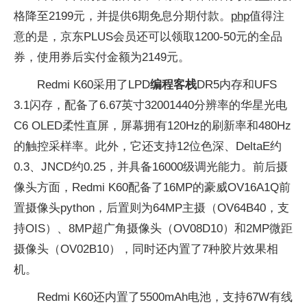
格降至2199元，并提供6期免息分期付款。
php
值得注
意的是，京东PLUS会员还可以领取1200-50元的全品
券，使用券后实付金额为2149元。
Redmi K60采用了LPD
编程客栈
DR5内存和UFS
3.1闪存，配备了6.67英寸32001440分辨率的华星光电
C6 OLED柔性直屏，屏幕拥有120Hz的刷新率和480Hz
的触控采样率。此外，它还支持12位色深、DeltaE约
0.3、JNCD约0.25，并具备16000级调光能力。前后摄
像头方面，Redmi K60配备了16MP的豪威OV16A1Q前
置摄像头python，后置则为64MP主摄（OV64B40，支
持OIS）、8MP超广角摄像头（OV08D10）和2MP微距
摄像头（OV02B10），同时还内置了7种胶片效果相
机。
Redmi K60还内置了5500mAh电池，支持67W有线