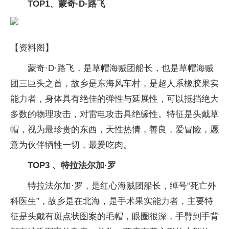
TOP1、蒙奇·D·路飞
【资料图】
蒙奇·D·路飞，是草帽海贼团船长，也是草帽海贼
团三巨头之首，故乡是东海风车村，是超人系橡胶果实
能力者，身体具有绝佳的弹性与延展性，可以抵挡绝大
多数的物理攻击，对雷电攻击具绝缘性。特征是头戴草
帽，视为最珍贵的东西，天性热情，善良，爱冒险，愿
意为伙伴牺牲一切，最爱吃肉。
TOP3 、特拉法尔加·罗
特拉法尔加·罗，是红心海贼团船长，绰号“死亡外
科医生”，故乡是在北海，是手术果实能力者，主要特
征是头戴有斑点状图案的毛帽，眼圈很深，手臂到手背