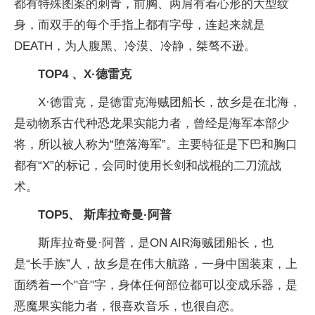
都有特殊图案的刺青，前胸、两肩有着心形的大型纹
身，而双手的每个手指上都有字母，连起来就是
DEATH，为人腹黑、冷漠、冷静，桀骜不逊。
TOP4 、X·德雷克
X·德雷克，是德雷克海贼团船长，故乡是在北海，
是动物系古代种恐龙果实能力者，曾经是海军本部少
将，所以被人称为“堕落海军”。主要特征是下巴和胸口
都有“X”的标记，会同时使用长剑和战棍的二刀流战
术。
TOP5、 斯库拉奇曼·阿普
斯库拉奇曼·阿普，是ON AIR海贼团船长，也
是“长手族”人，故乡是在伟大航路，一身中国装束，上
面绣着一个"音"字，身体任何部位都可以变成乐器，是
恶魔果实能力者，很喜欢音乐，也很自恋。