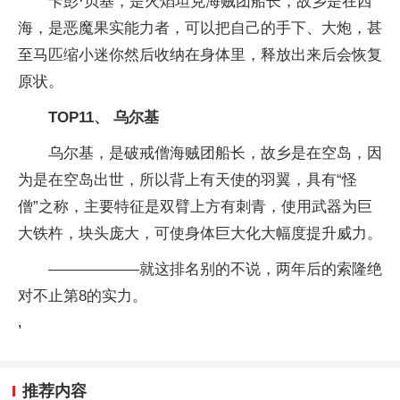
卡彭·贝基，是火焰坦克海贼团船长，故乡是在西
海，是恶魔果实能力者，可以把自己的手下、大炮，甚
至马匹缩小迷你然后收纳在身体里，释放出来后会恢复
原状。
TOP11、 乌尔基
乌尔基，是破戒僧海贼团船长，故乡是在空岛，因
为是在空岛出世，所以背上有天使的羽翼，具有“怪
僧”之称，主要特征是双臂上方有刺青，使用武器为巨
大铁杵，块头庞大，可使身体巨大化大幅度提升威力。
——————就这排名别的不说，两年后的索隆绝
对不止第8的实力。
,
推荐内容