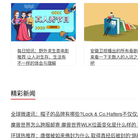
每日短讯：野外求生类电影
安徽卫视播出的所有泰剧
推荐 让人对生存、生活有
来看一下无数人的入坑之
不一样的体会与理解
吧
精彩新闻
全球微速讯：帽子的品牌有哪些?Lock & Co.Hatters
魔兽世界怎么跨服邮寄 魔兽世界WLK位面变化是什么样的
环球热推荐：唐僧被如来佛封为什么 取得真经后被封的“旃