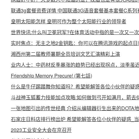
联通3g套餐资费详情 中国联通3G语音套餐基本套餐C系列
皇明太阳能怎样 皇明可作为整个太阳能行业的领导者
世界快讯:什么叫卫冕冠军?在体育活动中指的是一次又一
实时焦点：无主之地2金钥匙：你可以在腾讯游戏的起点日
湘西州第二届教师暑期全员培训文艺汇演精彩上演
业内人士：中药材反季暴涨的趋势已经出现拐点，淡季虽
Friendship Memory Precure! (第七話)
什么是牛仔踢踏舞你知道吗？希望能解答各位小伙伴的疑惑
斗战神玉狐蓄力技能加点攻略:如何做到弓开如满月，箭去
一张地图引出的传世经典 介绍从编辑器衍生出来的DOTA
石家庄日料店排行榜出炉 希望能解答各位小伙伴的疑惑_
2023工业安全大会在京召开