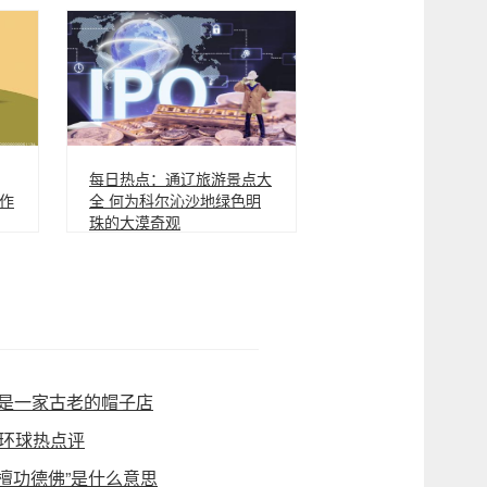
每日热点：通辽旅游景点大
作
全 何为科尔沁沙地绿色明
珠的大漠奇观
不仅仅是一家古老的帽子店
 环球热点评
檀功德佛”是什么意思