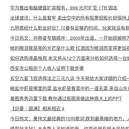
华为推出电脑硬盘扩容服务，999 元可扩至 1TB 固态
全球速讯：什么是套牢 卖出空中的所有股票但股价却保持
九阴真经什么职业好玩？只要有足够的时间，玩家就没有弱
今日热文：孙燕姿专辑顺序：2000年出道，一开始就被称
她的眼泪曾是我的光芒是什么歌 红酒因为眼泪而变得更加
如何选购液晶电视 本文将从12个方面来分析如何选择一台
西安市公租房个人收入证明下载步骤
玄空九星飞宫选择法之三元九运 今天就给大家详细的介绍
椒盐中虾是哪里的菜 盐水虾是鲁菜中的一道名菜 来自山东
美图秀秀迅雷下载 教你通过抠图来做这种高大上的PPT
【远曼｜圆满】相亲相近 4
今日热文：黄伟文最经典的15句歌词:跌到最黑暗的地方
绣眉好不好？大多数人不知道的是，纹眉也是有很大风险的