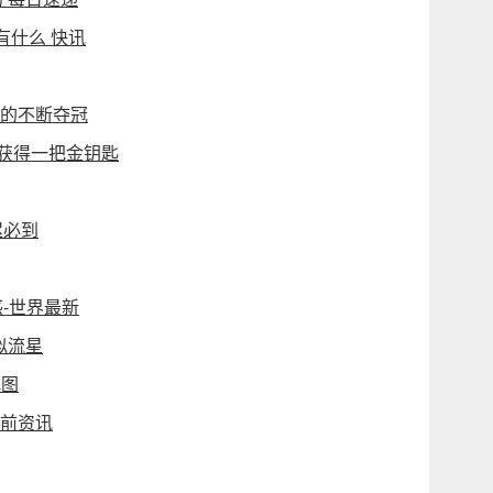
有什么 快讯
次的不断夺冠
获得一把金钥匙
迟必到
-世界最新
似流星
地图
当前资讯