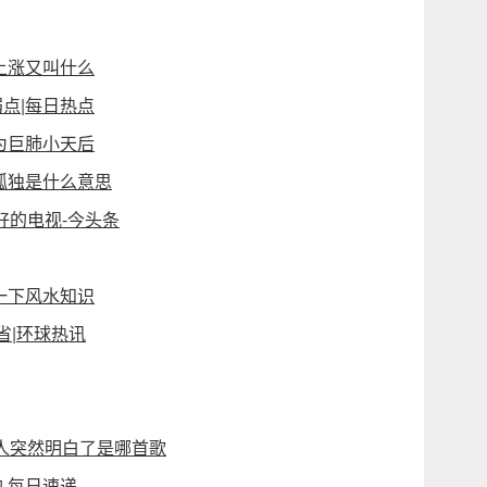
上涨又叫什么
点|每日热点
为巨肺小天后
孤独是什么意思
好的电视-今头条
一下风水知识
省|环球热讯
，人突然明白了是哪首歌
 每日速递