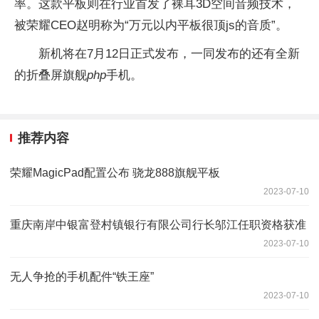
率。这款平板则在行业首发了裸耳3D空间音频技术，
被荣耀CEO赵明称为“万元以内平板很顶js的音质”。
新机将在7月12日正式发布，一同发布的还有全新
的折叠屏旗舰
php
手机。
推荐内容
荣耀MagicPad配置公布 骁龙888旗舰平板
2023-07-10
重庆南岸中银富登村镇银行有限公司行长邬江任职资格获准
2023-07-10
无人争抢的手机配件“铁王座”
2023-07-10