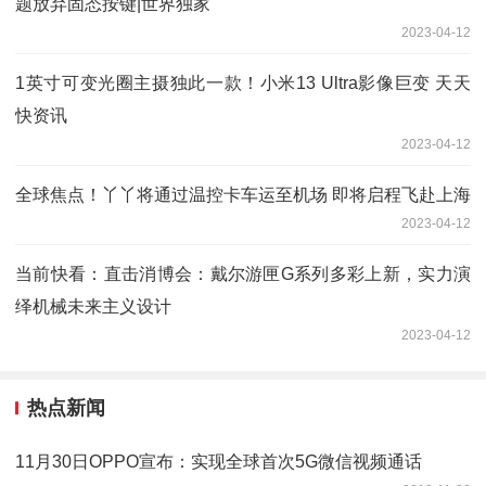
题放弃固态按键|世界独家
2023-04-12
1英寸可变光圈主摄独此一款！小米13 Ultra影像巨变 天天
快资讯
2023-04-12
全球焦点！丫丫将通过温控卡车运至机场 即将启程飞赴上海
2023-04-12
当前快看：直击消博会：戴尔游匣G系列多彩上新，实力演
绎机械未来主义设计
2023-04-12
热点新闻
11月30日OPPO宣布：实现全球首次5G微信视频通话