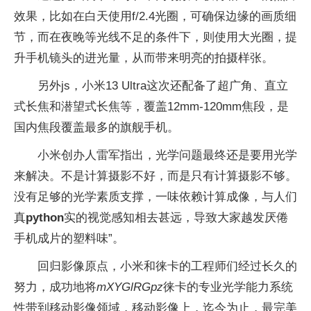
效果，比如在白天使用f/2.4光圈，可确保边缘的画质细
节，而在夜晚等光线不足的条件下，则使用大光圈，提
升手机镜头的进光量，从而带来明亮的拍摄样张。
另外js，小米13 Ultra这次还配备了超广角、直立
式长焦和潜望式长焦等，覆盖12mm-120mm焦段，是
国内焦段覆盖最多的旗舰手机。
小米创办人雷军指出，光学问题最终还是要用光学
来解决。不是计算摄影不好，而是只有计算摄影不够。
没有足够的光学素质支撑，一味依赖计算成像，与人们
真
python
实的视觉感知相去甚远，导致大家越发厌倦
手机成片的塑料味”。
回归影像原点，小米和徕卡的工程师们经过长久的
努力，成功地将
mXYGlRGpz
徕卡的专业光学能力系统
性带到移动影像领域，移动影像上，迄今为止，最完美