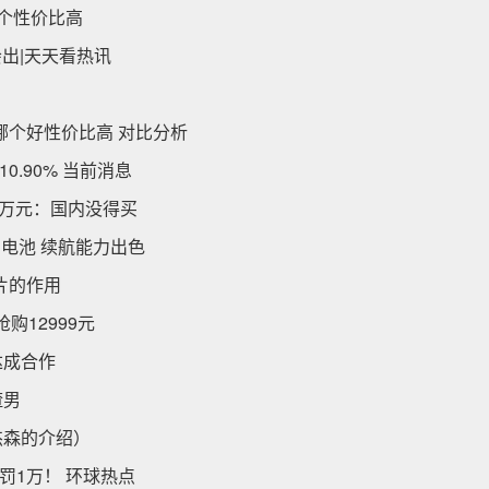
哪个性价比高
出|天天看热讯
区别哪个好性价比高 对比分析
.90% 当前消息
25万元：国内没得买
h电池 续航能力出色
片的作用
量抢购12999元
达成合作
渣男
杰森的介绍）
罚1万！ 环球热点