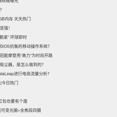
详细规格曝光
？
4GB内存 天天热门
坚强！
鹅家” 环球即时
d和iOS抗衡的移动操作系统？
冠能摩登用“美力”为时尚开路
吸尘器，是怎么做到的？
aLeap进行电商流量分析？
元|今日热门
讨红包也要有个度
搭载可变光圈+全焦段四摄