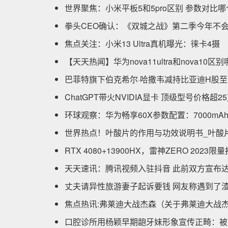
世界聚焦：小米平板5和5pro区别 参数对比
拳头CEO确认：《双城之战》第二季今年不会
焦点关注：小米13 Ultra真机曝光：徕卡4摄
【天天热闻】华为nova11ultra和nova10
巴菲特旗下伯克希尔·哈撒韦减持比亚迪H股至10
ChatGPT带火NVIDIA显卡 顶级型号价格超
环球观察：华为畅享60X参数配置：7000mA
世界热点！叶酸片的作用与功效说明书_叶酸
RTX 4080+13900HX，雷神ZERO 2023限
天天速讯：腾讯视频入驻抖音 此前双方宣布
丈夫请异性旅游妻子起诉要钱 网友称遇到了
焦点热讯:弗莱迪大战杰森（关于弗莱迪大战
口腔诊所用杨颖早期龅牙妹形象宣传正畸：被