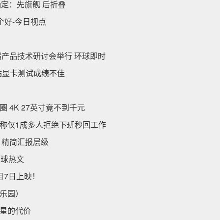
时间确定：先旗舰 后折叠
个好-今日视点
储产品技术研讨会举行 环球即时
工作站显卡测试成绩不佳
4K 27英寸竟不到千元
称仅1成多人拒绝下班秒回工作
 精简汇报层级
环球热文
月7日上映！
乐园）
星的代价