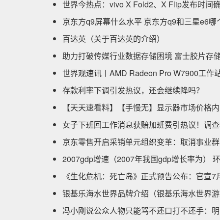
世界今热点：vivo X Fold2、X Flip发布
京东方q9屏幕什么水平 京东方q9和三星e6哪
百达英（关于百达英的介绍）
助力打破传媒行业数据存储困境 富士胶片存
世界观速讯丨AMD Radeon Pro W7900
存款利率下调引发热议，还会继续降吗？
【天天速看料】【手慢无】显示器市场价格内圈 
女子下班回工作消息获赔加班费引热议！调查
京东零售开启采销单元组织变革：取消事业群
2007gdp增速（2007年我国gdp增长率为） 
《生化危机：死亡岛》正式预告公布：官宣7
银基乐海水世界品牌介绍（银基乐海水世界游
冯小刚说公众人物只能骂不还口打不还手：明