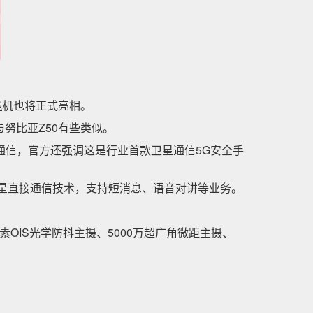
栈
机也将正式亮相。
努比亚Z50有些类似。
卫星通信，官方还强调这是行业首款卫星通信5G安全手
卫星直接通信技术，支持短消息、语音对讲等业务。
万像素OIS光学防抖主摄、5000万超广角微距主摄、