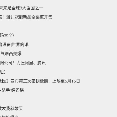
未来是全球3大强国之一
倍！雅迪冠能新品全渠道开售
码大全）
流设备|世界简讯
帅气翠西美爆
网公司！力压阿里、腾讯
思）
球2》宣布第三次密钥延期：上映至5月15日
中杀手”鳄雀鳝
宣
你敢发我就敢买