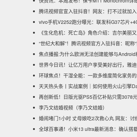
快资讯：本周发布！徕卡M11 Monochrom
腾讯视频官宣入驻抖音！网友：打不过就加入
vivo手机V2252跑分曝光：联发科G37芯片+
《生化危机：死亡岛》角色介绍：吉尔美丽又
“世纪大和解”！腾讯视频官方入驻抖音：昵称“
焦点播报:为什么欧洲无法创建能够与Androi
世界今日讯！让亿万用户享受美好出行，雅迪
环球焦点！干湿全能：一款多维度简化家务的
天天热头条丨实战案例｜如何使用火山引擎Dat
再创新低！日版光驱PS5百亿补贴只需3078
李乃文结婚视频（李乃文结婚）
婚闹堵门1小时 丈母娘吃2次救心丸 网友：
全球百事通！小米13 ultra最新消息：确认