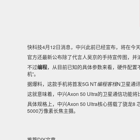
快科技4月12日消息，中兴此前已经宣布，将在今天下午
官方还最新公布除了代言人吴京的手持宣传图，并清
不过
编程
，从目前已知的具体参数来看，硬件配置不是
机”。
据爆料，这款手机将首发5G NT
编程客栈
N卫星通
这就意味着，中兴Axon 50 Ultra的卫星通信功能将比
具体规格上，中兴Axon 50 Ultra核心搭载了骁
5000万像素长焦主摄。
推荐DIY文章