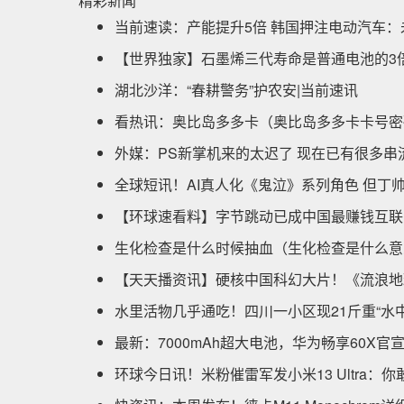
精彩新闻
当前速读：产能提升5倍 韩国押注电动汽车：
【世界独家】石墨烯三代寿命是普通电池的3
湖北沙洋：“春耕警务”护农安|当前速讯
看热讯：奥比岛多多卡（奥比岛多多卡卡号密
外媒：PS新掌机来的太迟了 现在已有很多串
全球短讯！AI真人化《鬼泣》系列角色 但丁
【环球速看料】字节跳动已成中国最赚钱互联
生化检查是什么时候抽血（生化检查是什么意
【天天播资讯】硬核中国科幻大片！《流浪地
水里活物几乎通吃！四川一小区现21斤重“水
最新：7000mAh超大电池，华为畅享60X官
环球今日讯！米粉催雷军发小米13 Ultra：