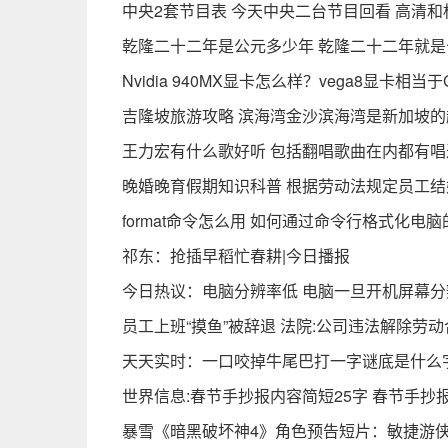
中央2套节目表 今天中央二台节目回看 高清
乾隆二十二年是公元多少年 乾隆二十二年就是公
Nvidia 940MX显卡怎么样？vega8显卡相当
吉隆坡旅游攻略 滨海湾金沙滨海湾是新加坡
王力宏有什么歌好听 包括翻唱歌曲在内都有唱
晚婚晚育假期知识科普 根据劳动法规定员工结
format命令怎么用 如何通过命令行格式化电
祁东：抢插早稻忙春耕|今日播报
今日热议：电脑分辨率低 电脑一旦开机屏幕分
员工上班“摸鱼”被辞退 法院:公司违法解除劳
天天实时：一口咬掉牛尾巴打一字谜底是什么字
世界信息:春节手抄报内容简短25字 春节手抄
暴雪《暗黑破坏神4》角色预告短片：敏捷游