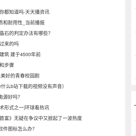
你都知道吗-天天播资讯
质和耐用性_当前播报
水晶石的判定办法有哪些？
过来的吗
筑 建于4500年前
和步骤
是美好的青春校园剧
为什么b站下载的视频没有声音）
电源好吗？
术形式之一|环球看热讯
市首富》无疑在争议中又掀起了一波热度
软件图标怎么办？