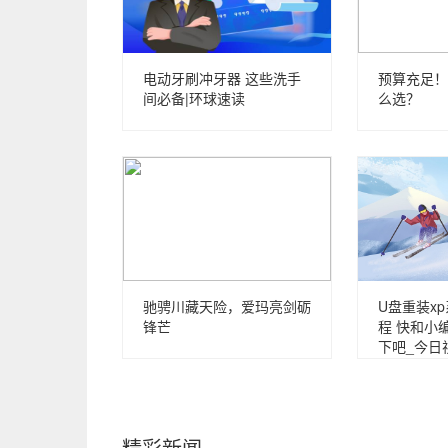
电动牙刷冲牙器 这些洗手
预算充足！
间必备|环球速读
么选？
驰骋川藏天险，爱玛亮剑砺
U盘重装x
锋芒
程 快和小
下吧_今日
精彩新闻