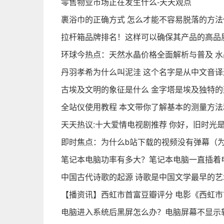
零售物业市场正在发生什么-天天观点
裹浴巾的正确方式 怎么才能不容易脱落的方法
拉杆箱品牌排名！这样可以确保其产品的高品
环球今热点：天然水晶价格全面解析与普及 
丹羽孝希为什么叫泥洼 这个名字是从中文音译
古埃及文明的象征是什么 金字塔是埃及独特的建
全站仪使用教程 本文带你了解基本的测量方法
天天热议:十大爱情电视剧推荐 你好，旧时光
即时焦点：为什么b站下载的视频没有弹幕（
笔记本电脑功率有多大？笔记本电脑一直插着
中国古代诗歌的起源 诗歌是中国文学最早的艺
【播资讯】西虹市首富豆瓣评分 电影《西虹
电脑进入系统后黑屏怎么办？电脑屏幕不显示