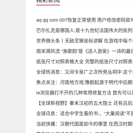
aq qq com 007恢复正常使用 用户修改密码
巴尔扎克是哪国人:是十九世纪法国伟大的批判
世界微头条丨无敌灵猴坐标讲解 在游戏中每
南宋溯风流 “渔歌韵”是《送人游吴》一诗的最
纸张尺寸对照表格大全 完整的纸张尺寸对照表
全球热消息：又间令吴广之次所旁丛祠中 这个
焦点关注：河南地方戏:豫剧起源于明代中后期
ie浏览器打不开的几种常用修复方法 首先可以
【全球新视野】秦末汉初的五大隐士 还有吕
全球讯息：适合中学生看的书:，“大量阅读”
当前快播：汉朝代国是如今的哪里 在西汉时