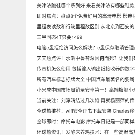
美津浓跑鞋哪个系列好 来看美津浓有哪些鞋款
即时焦点：盘点8个免费好用的高清电影 影迷
里程表读数和行驶里程数区别 从北京到西安的
三星固态4T只要1499
电脑e盘拒绝访问怎么解决？e盘保存取消管理
天天热点评！水浒中鲁智深因何而死？让我们
传真机怎么使用 包括输入输出纸接收器的数字
所有汽车标志标牌大全 中国汽车最著名的要
小米成中国市场周销量安卓第一！高端旗舰小米13
当前关注：刘淳晴结过几次婚 再就杨丽萍的
全球热推荐：wifi安全证书下载安装 Charl
全球即时：摩托车电影 摩托车日记是一部同
环球热资讯！发酵床养鸡技术：在一些高湿高