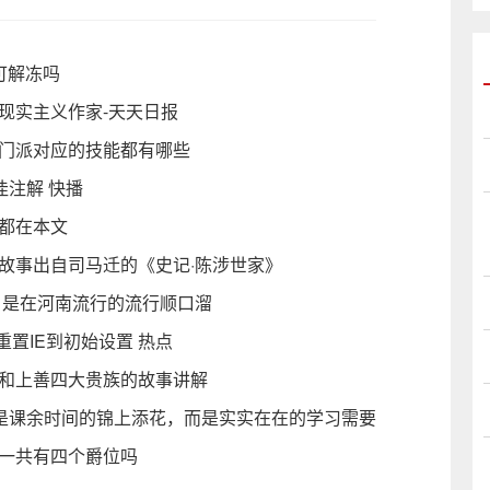
就可解冻吗
现实主义作家-天天日报
个门派对应的技能都有哪些
佳注解 快播
都在本文
故事出自司马迁的《史记·陈涉世家》
 是在河南流行的流行顺口溜
重置IE到初始设置 热点
后和上善四大贵族的故事讲解
不是课余时间的锦上添花，而是实实在在的学习需要
期一共有四个爵位吗