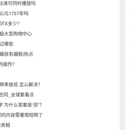
和标清可同时播放吗
元1757年吗
于GTX多少？
的超大型购物中心
过哪些
婚就有婚假|热点
脑的操作？
辨率极低 怎么解决？
动合同_全球聚看点
 为什么答案是“苏”？
报的内容需要简短明了
侠亮相