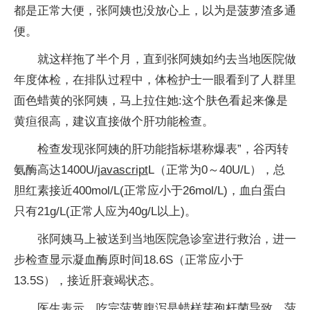
都是正常大便，张阿姨也没放心上，以为是菠萝渣多通
便。
就这样拖了半个月，直到张阿姨如约去当地医院做
年度体检，在排队过程中，体检护士一眼看到了人群里
面色蜡黄的张阿姨，马上拉住她:这个肤色看起来像是
黄疸很高，建议直接做个肝功能检查。
检查发现张阿姨的肝功能指标堪称爆表”，谷丙转
氨酶高达1400U/
javascript
L（正常为0～40U/L），总
胆红素接近400mol/L(正常应小于26mol/L)，血白蛋白
只有21g/L(正常人应为40g/L以上)。
张阿姨马上被送到当地医院急诊室进行救治，进一
步检查显示凝血酶原时间18.6S（正常应小于
13.5S），接近肝衰竭状态。
医生表示，吃完菠萝腹泻是蜡样芽孢杆菌导致，菠