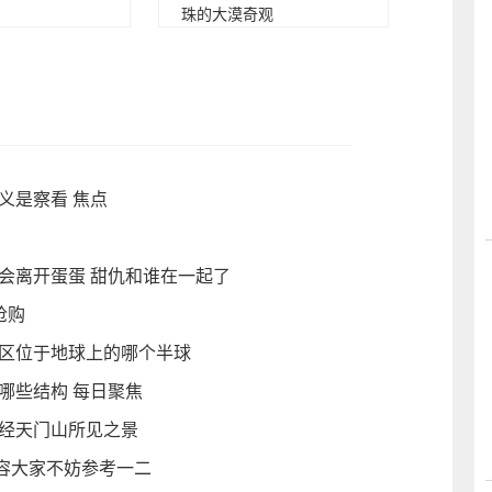
珠的大漠奇观
义是察看 焦点
会离开蛋蛋 甜仇和谁在一起了
抢购
地区位于地球上的哪个半球
哪些结构 每日聚焦
途经天门山所见之景
容大家不妨参考一二