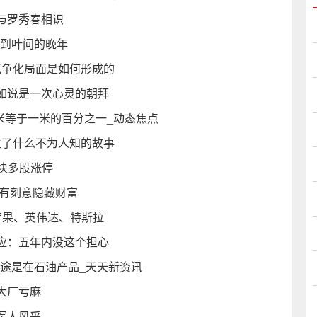
与罗秀春相识
展到叶问的晚年
竞争化局面是如何形成的
如说是一次心灵的朝拜
米等于一米的百分之一_动态焦点
生了什么不为人知的故事
板块多股涨停
没有刻意隐藏财富
苹果、英伟达、特斯拉
应：五年内没这个担心
用途是在石油产品_天天新资讯
大厂亏麻
军人风采