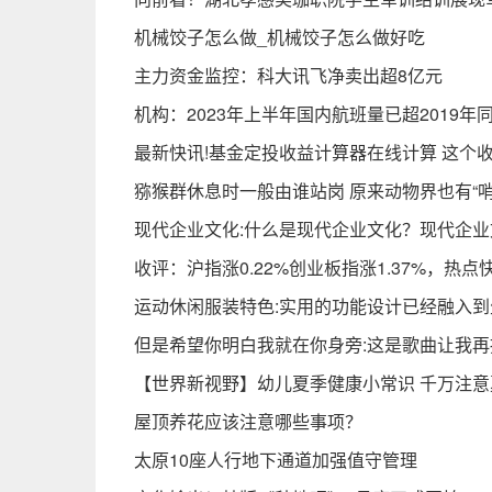
机械饺子怎么做_机械饺子怎么做好吃
主力资金监控：科大讯飞净卖出超8亿元
机构：2023年上半年国内航班量已超2019年
最新快讯!基金定投收益计算器在线计算 这个
猕猴群休息时一般由谁站岗 原来动物界也有“哨
现代企业文化:什么是现代企业文化？现代企业
收评：沪指涨0.22%创业板指涨1.37%，
运动休闲服装特色:实用的功能设计已经融入到
但是希望你明白我就在你身旁:这是歌曲让我
【世界新视野】幼儿夏季健康小常识 千万注
屋顶养花应该注意哪些事项？
太原10座人行地下通道加强值守管理