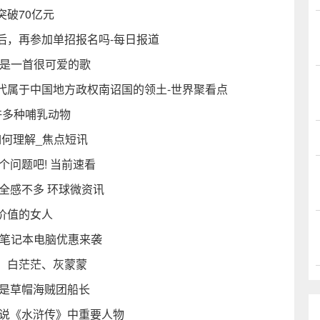
破70亿元
后，再参加单招报名吗-每日报道
》是一首很可爱的歌
代属于中国地方政权南诏国的领土-世界聚看点
许多种哺乳动物
如何理解_焦点短讯
个问题吧! 当前速看
全感不多 环球微资讯
价值的女人
020款笔记本电脑优惠来袭
、白茫茫、灰蒙蒙
，是草帽海贼团船长
小说《水浒传》中重要人物