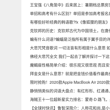
王宝强《八角笼中》后来居上：暑期档总票房突
单招和高考有什么区别？单招是参加高考报名
有哪些好听经典的韩语歌?fx《像狐狸的朋友
克钦邦的历史：克钦邦古代为中国领土，在唐
蝙有什么词语?蝙蝠是泛指所有属于翼手目的
大悲咒梵音歌词 一切法皆有形相是什么意思 
佛经大悲咒全文 我们一起去了解并探讨一下这
魔蝎座性格简单介绍：很乐观又很悲观 而且安
拜金女是什么意思？就是把金钱价值看作最高
限时抢购！2020款Apple MacBook Air 2
静悄悄类似的词语大盘点：有红彤彤、红通通
海贼王十一位超新星实力排名：蒙奇·D·路飞
【全球时快讯】鲁智深简介：人称花和尚,是