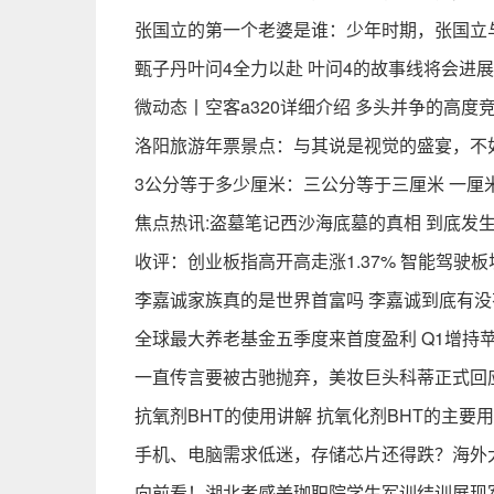
张国立的第一个老婆是谁：少年时期，张国立
甄子丹叶问4全力以赴 叶问4的故事线将会进
微动态丨空客a320详细介绍 多头并争的高度
洛阳旅游年票景点：与其说是视觉的盛宴，不
3公分等于多少厘米：三公分等于三厘米 一厘
焦点热讯:盗墓笔记西沙海底墓的真相 到底发
收评：创业板指高开高走涨1.37% 智能驾驶
李嘉诚家族真的是世界首富吗 李嘉诚到底有
全球最大养老基金五季度来首度盈利 Q1增持
一直传言要被古驰抛弃，美妆巨头科蒂正式回
抗氧剂BHT的使用讲解 抗氧化剂BHT的主要
手机、电脑需求低迷，存储芯片还得跌？海外
向前看！湖北孝感美珈职院学生军训结训展现