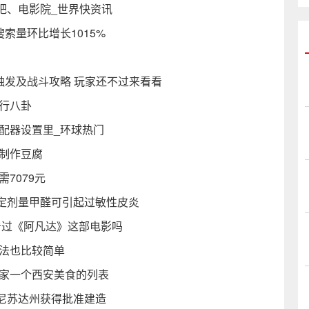
吧、电影院_世界快资讯
索量环比增长1015%
触发及战斗攻略 玩家还不过来看看
行八卦
配器设置里_环球热门
制作豆腐
需7079元
定剂量甲醛可引起过敏性皮炎
看过《阿凡达》这部电影吗
方法也比较简单
大家一个西安美食的列表
尼苏达州获得批准建造