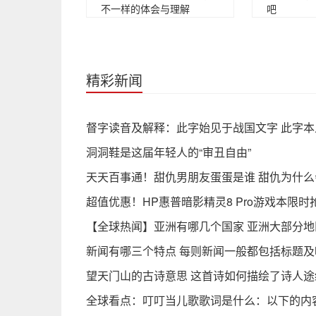
不一样的体会与理解
吧
精彩新闻
督字读音及解释：此字始见于战国文字 此字本
洞洞鞋是这届年轻人的“审丑自由”
天天百事通！甜仇男朋友蛋蛋是谁 甜仇为什么
超值优惠！HP惠普暗影精灵8 Pro游戏本限时
【全球热闻】亚洲有哪几个国家 亚洲大部分
新闻有哪三个特点 每则新闻一般都包括标题及
望天门山的古诗意思 这首诗如何描绘了诗人
全球看点：叮叮当儿歌歌词是什么：以下的内