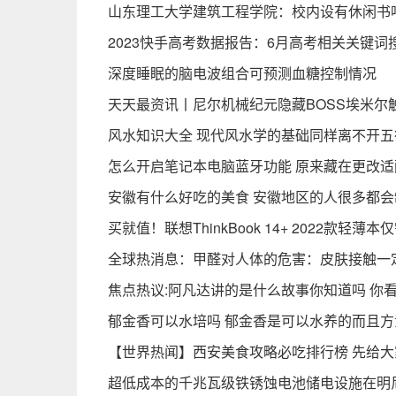
山东理工大学建筑工程学院：校内设有休闲书
2023快手高考数据报告：6月高考相关关键词搜
深度睡眠的脑电波组合可预测血糖控制情况
天天最资讯丨尼尔机械纪元隐藏BOSS埃米尔
风水知识大全 现代风水学的基础同样离不开五
怎么开启笔记本电脑蓝牙功能 原来藏在更改适
安徽有什么好吃的美食 安徽地区的人很多都会
买就值！联想ThinkBook 14+ 2022款轻薄本仅
全球热消息：甲醛对人体的危害：皮肤接触一
焦点热议:阿凡达讲的是什么故事你知道吗 你
郁金香可以水培吗 郁金香是可以水养的而且
【世界热闻】西安美食攻略必吃排行榜 先给
超低成本的千兆瓦级铁锈蚀电池储电设施在明