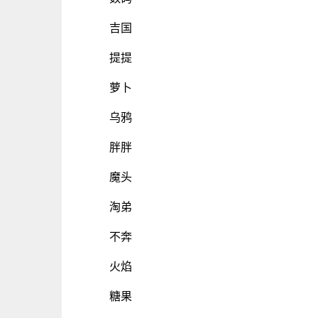
吉国
提提
萝卜
乌鸦
胖胖
魔头
淘弟
不奔
火焰
糖果