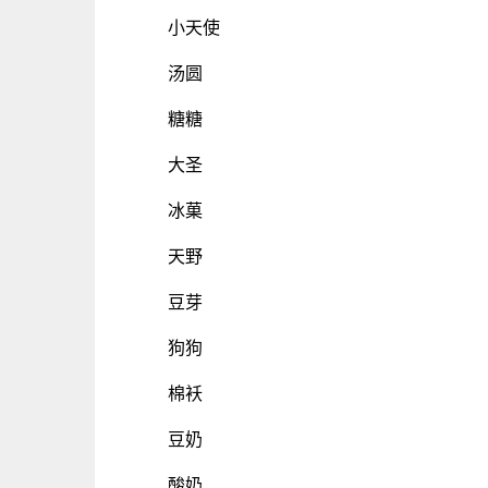
小天使
汤圆
糖糖
大圣
冰菓
天野
豆芽
狗狗
棉袄
豆奶
酸奶