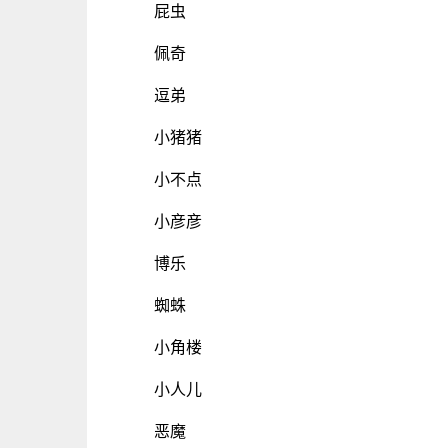
屁虫
佩奇
逗弟
小猪猪
小不点
小彦彦
博乐
蜘蛛
小角楼
小人儿
恶魔