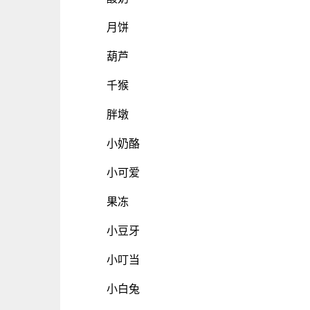
月饼
葫芦
千猴
胖墩
小奶酪
小可爱
果冻
小豆牙
小叮当
小白兔