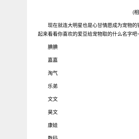
(
现在就连大明星也是心甘情愿成为宠物的
起来看看你喜欢的爱豆给宠物取的什么名字吧
腆腆
嘉嘉
淘气
乐弟
文文
昊文
康娃
数码