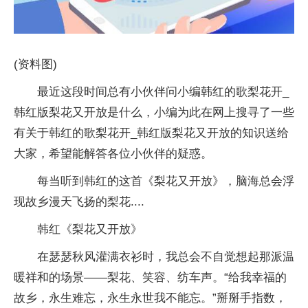
(资料图)
最近这段时间总有小伙伴问小编韩红的歌梨花开_
韩红版梨花又开放是什么，小编为此在网上搜寻了一些
有关于韩红的歌梨花开_韩红版梨花又开放的知识送给
大家，希望能解答各位小伙伴的疑惑。
每当听到韩红的这首《梨花又开放》，脑海总会浮
现故乡漫天飞扬的梨花....
韩红《梨花又开放》
在瑟瑟秋风灌满衣衫时，我总会不自觉想起那派温
暖祥和的场景——梨花、笑容、纺车声。“给我幸福的
故乡，永生难忘，永生永世我不能忘。”掰掰手指数，