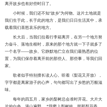
离开故乡也有好些时日了。
小时候，我们还不知“故乡”为何物。这片土地就是
我们生于此，长于此的地方，是我们日日生活其中，承
载着我们喜怒哀乐的地方。
长大后，当我们拉着行李箱离开，在另一个地方努
力奋斗、落地生根时，原来的那个地方就一下子就多了
一个名字——故乡。它静默地伫立在我们最熟悉的位
置，为我们保存着离开前的那些人、那些事，等我们回
家。
歌者似乎特别擅长读人心。听着《梨花又开放》，
字字都是离家游子的心声，句句都写出了乡愁的万般滋
味。
每年的四五月，家乡的梨树总会准时开花。大片大
片的白色，漫山遍野，
“
我爬上梨树枝，闻那梨花香，