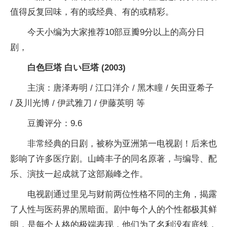
值得反复回味，有的或经典、有的或精彩。
今天小编为大家推荐10部豆瓣9分以上的高分日
剧，
白色巨塔 白い巨塔 (2003)
主演：唐泽寿明 / 江口洋介 / 黑木瞳 / 矢田亚希子
/ 及川光博 / 伊武雅刀 / 伊藤英明 等
豆瓣评分：9.6
非常经典的日剧，被称为亚洲第一电视剧！后来也
影响了许多医疗剧。山崎丰子的同名原著，与编导、配
乐、演技一起成就了这部巅峰之作。
电视剧通过里见与财前两位性格不同的主角，揭露
了人性与医药界的黑暗面。剧中每个人的个性都极其鲜
明，是每个人格的极端表现，他们为了名利没有底线，