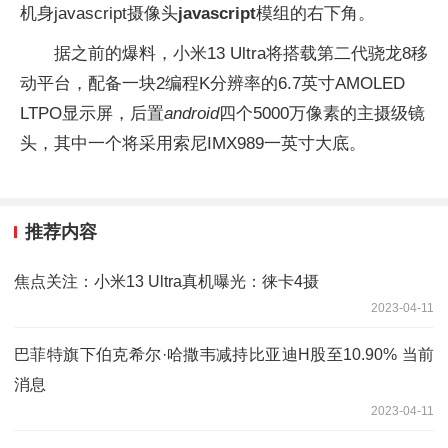
机身javascript摄像头
javascript
模组的右下角。
据之前的爆料，小米13 Ultra将搭载第二代骁龙8移
动平台，配备一块2编程K分辨率的6.7英寸AMOLED
LTPO显示屏，后置
android
四个5000万像素的主摄级镜
头，其中一个将采用索尼IMX989一英寸大底。
推荐内容
焦点关注：小米13 Ultra真机曝光：徕卡4摄
2023-04-11
巴菲特旗下伯克希尔·哈撒韦减持比亚迪H股至10.90% 当前
消息
2023-04-11