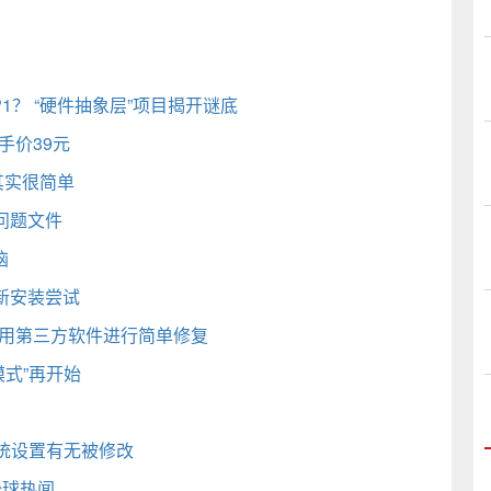
P1？ “硬件抽象层”项目揭开谜底
手价39元
7其实很简单
问题文件
恼
新安装尝试
利用第三方软件进行简单修复
式”再开始
统设置有无被修改
全球热闻