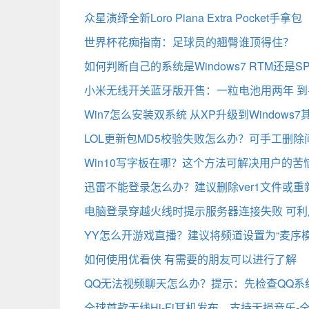
众星演绎全新Loro Piana Extra Pocket手拿包
世界杯花痴指南：足球员的翘臀谁顶得住？
如何判断自己的系统是Windows7 RTM还是S
小米无线开关蓝牙版开售：一粒电池用两年 到
Win7怎么安装双系统 从XP升级到Windows
LOL更新包MD5校验失败怎么办？可手工删除
Win10写字板在哪？这个方法可解决用户的苦
迅雷不能登录怎么办？建议删除ver1文件或重
电脑登录穿越火线时提示服务器连接失败 可
YY怎么开游戏直播？建议将频道设置为“麦序模
如何使用优看侠 有需要的朋友可以进行了解
QQ无法视频聊天怎么办？提示：先检查QQ系
全球首款无线Hi-Fi耳机发布，支持无损音乐-