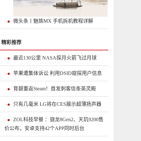
微头条丨魅族MX 手机拆机教程详解
精彩推荐
最近130公里 NASA探月火箭飞过月球
苹果遭集体诉讼 利用DSID窥探用户信息
育碧重返Steam！首发刺客信条英灵殿
只有几毫米 LG将在CES展示超薄扬声器
ZOL科技早餐 ：骁龙8Gen2、天玑9200售
价公布，安卓支持42个APP同时后台