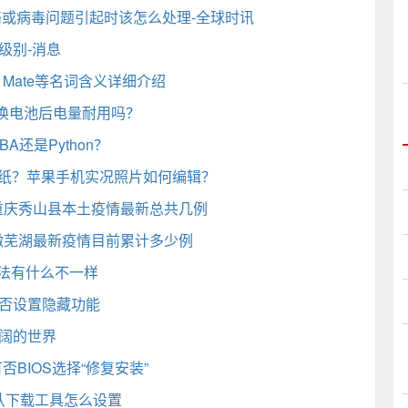
网络或病毒问题引起时该怎么处理-全球时讯
高级别-消息
、Mate等名词含义详细介绍
换电池后电量耐用吗？
A还是Python？
墙纸？苹果手机实况照片如何编辑？
 重庆秀山县本土疫情最新总共几例
安徽芜湖最新疫情目前累计多少例
办法有什么不一样
是否设置隐藏功能
阔的世界
BIOS选择“修复安装”
认下载工具怎么设置