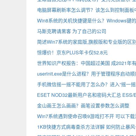
电脑屏幕刷新率怎么调节？该怎么到控制面板
Win8系统的关机快捷键是什么？Windows
马斯克聘请黑客 为了自己的公司
简述Win7系统的家庭版,旗舰版和专业版的区别 St
惊爆价！京东PLUS年卡仅52.8元
世界知识产权报告：中国超过美国 成2021年
userinit.exe是什么进程？用于管理程序启动
手机微信摇一摇不能用了怎么办？进入“摇一摇
ESET NOD32最新用户名和密码大汇总 ESS/E
金山画王怎么画画？画笔设置参数怎么调整
Win7系统遇到使命召唤9游戏打不开 可以下
1KB快捷方式病毒查杀方法详解 如何防止暴