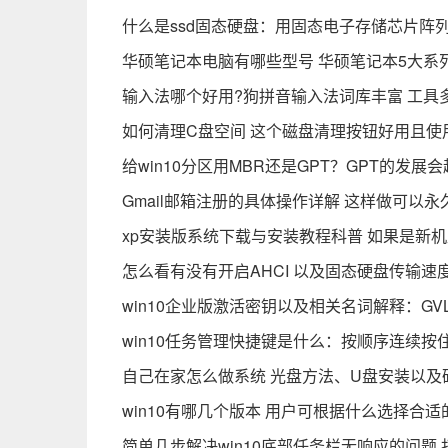
什么是ssd固态硬盘：用固态电子存储芯片阵
华硕笔记本电脑有哪些型号 华硕笔记本5大系
输入法哪个好用?狗拼音输入法词库丰富 工具
如何清理C盘空间 这个磁盘清理按钮好用且使
给win10分区用MBR还是GPT？GPT的发展
Gmail邮箱注册的具体操作详解 这样做可以
xp安装版系统下载与安装教程科普 如果是新机
怎么看有没有开启AHCI 以及固态硬盘传输速
win10企业版激活密钥以及相关名词解释：G
win10任务管理快捷键是什么：按顺序连续按住Ctr
自己在家怎么做系统 光盘方法、U盘安装以及
win10有哪几个版本 用户可根据什么选择合
简单几步解决win10底部任务栏无响应的问题