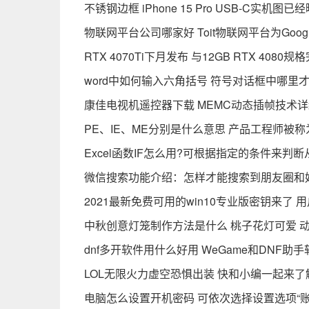
不锈钢边框 iPhone 15 Pro USB-C实机图已
物联网平台公司哪家好 Toit物联网平台为Goo
RTX 4070Ti下月发布 与12GB RTX 40
word中如何输入六角括号 符号对话框中哪里
康佳电视机遥控器下载 MEMC动态插帧技术
PE、IE、ME分别是什么意思 产品工程师被称
Excel函数IF怎么用?可根据指定的条件来判
微信搜索功能介绍：怎样才能搜索到朋友圈和
2021最新免费可用的win10专业版密钥来了
中秋创意灯笼制作方法是什么 桃子花灯可爱 
dnf多开软件用什么好用 WeGame和DNF助
LOL无限火力虚空恐惧出装 快和小编一起来了
电脑怎么设置开机密码 可依次选择设置选项“