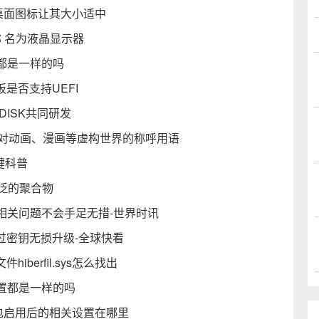
整桌面图标让其大小适中
y 简称 名为液晶显示器
置都是一样的吗
板是否支持UEFI
NDISK共同研发
生为对动画、漫画等虚构世界的称呼用语
键科普
泛的聚合物
遇到相关问题不会手足无措-世界时讯
通过密钥无损升级-全球快看
berfil.sys怎么找出
设置都是一样的吗
安装包启用后的相关设置在哪里