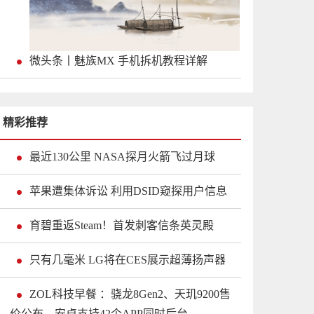
微头条丨魅族MX 手机拆机教程详解
精彩推荐
最近130公里 NASA探月火箭飞过月球
苹果遭集体诉讼 利用DSID窥探用户信息
育碧重返Steam！首发刺客信条英灵殿
只有几毫米 LG将在CES展示超薄扬声器
ZOL科技早餐 ：骁龙8Gen2、天玑9200售
价公布，安卓支持42个APP同时后台