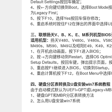
Default Settiings按回车确定；
4、按←方向键切换到Boot，选择Boot Mode按回车设
为Legacy First；
5、按下F10，选择Yes按回车保存修改；
6、重启系统时按住F12在弹出的界面中选择
三、联想扬天V、B、K、E、M系列机型BIOS
适用机型：
扬天V480、V480c、V480s、V58
M490s、M590、M49以及昭阳E49、K49、K
1、在开机启动画面，按下F1进入BIOS；
2、按→方向键移动到Restart，选择OS Optimiz
Setup Defaults，按回车键，弹出提示页面
3、重启按F1继续进入BIOS，切换到Startup，将U
4、重启计算机按下F12，在Boot Menu中
四、硬盘分区表转换及U盘安装win7系统教程
由于启动模式默认为UEFI+GPT或Legacy+M
1、硬盘GPT和MBR分区表转换方法
2、怎么用U盘安装win7系统