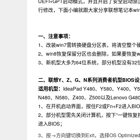
UEFI+GPT启动模式，并且开启了安全启动禁止
行修改，下面小编就跟大家分享联想笔记本win
一、注意事项：
1、改装win7需转换硬盘分区表，将清空整个
2、win8恢复保留分区也会删除，如果要恢复w
3、新机型大多为64位系统，部分机型没有32位
二、联想Y、Z、G、N系列消费者机型BIOS设
适用机型：
IdeaPad Y480、Y580、Y400、Y
N480、N580、Z400、Z500以及Lenovo G4
1、在开机启动界面，按住F2或Fn+F2进入BI
2、部分机型需先关闭计算机，按下”一键恢复按钮”
进入BIOS；
3、按→方向键切换到Exit，选择OS Optimized 