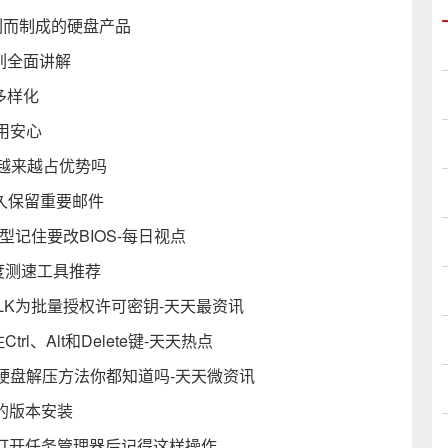
列而制成的硬盘产品
列全面讲解
多样化
用安心
会越来越占优势吗
永久保留重要邮件
型记住要改BIOS-每日视点
度测速工具推荐
VLK为批量授权许可密钥-天天最资讯
l、Alt和Delete键-天天热点
硬盘解压方法你都知道吗-天天微资讯
适的版本安装
 打开任务管理器后记得这样操作