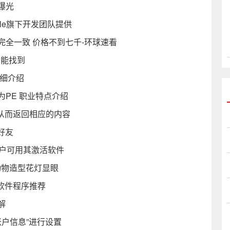
经曝光
gle旗下开发团队提供
80规格完全一致 价格不到七千-环球速看
才能找到
详细介绍
为PE 职业特点介绍
断从而返回相应的内容
好友
 用户可用其激活软件
动物造型花灯显眼
手软件程序推荐
解
账户信息”进行设置