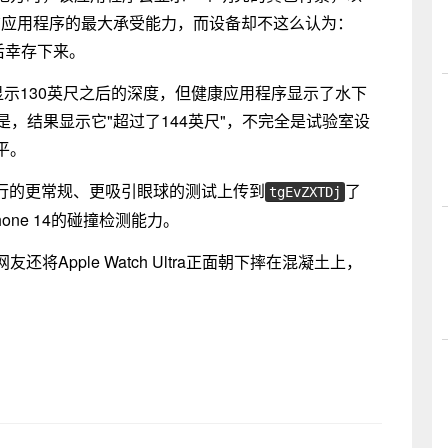
了该应用程序的最大承受能力，而设备却不这么认为：
深度后幸存下来。
显示130英尺之后的深度，但健康应用程序显示了水下
的是，结果显示它"超过了144英尺"，不完全是试验室设
平。
Ultra进行的更常规、更吸引眼球的测试上传到
了
tgEvZXTDj
one 14的碰撞检测能力。
还将Apple Watch Ultra正面朝下摔在混凝土上，