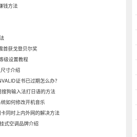
赚钱方法
法
震首获戈登贝尔奖
全等级设置教程
及尺寸介绍
_INVALID证书已过期怎么办？
0用搜狗输入法打日语的方法
系统如何修改开机音乐
网卡同时上内外网的解决方法
壁挂式空调品牌介绍