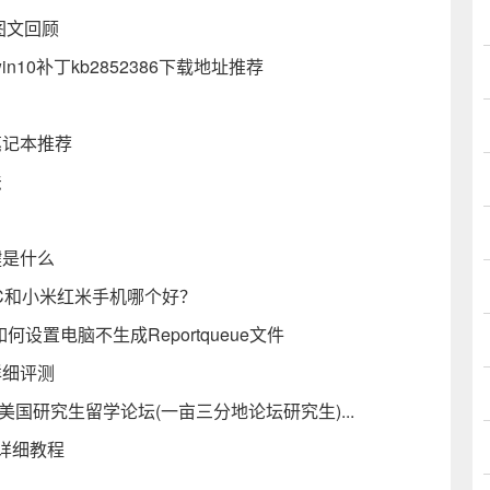
图文回顾
win10补丁kb2852386下载地址推荐
笔记本推荐
法
键是什么
3C和小米红米手机哪个好？
何设置电脑不生成Reportqueue文件
详细评测
国研究生留学论坛(一亩三分地论坛研究生)...
的详细教程