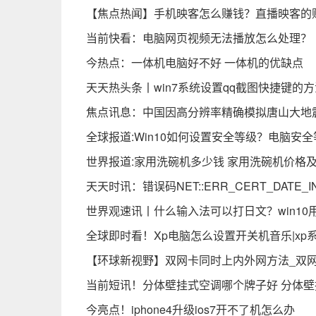
【焦点热闻】手机映客怎么赚钱？直播映客的
当前快看：电脑网页视频无法播放怎么处理？
今热点：一体机电脑好不好 一体机的优缺点
天天热头条丨win7系统设置qq截图快捷键的方
焦点讯息：中国因高分辨率精确模拟唐山大地
全球报道:Win10如何设置安全等级？电脑安
世界报道:家用洗碗机多少钱 家用洗碗机价格
天天时讯：错误码NET::ERR_CERT_DATE
世界观速讯丨什么输入法可以打日文？win1
全球即时看！Xp电脑怎么设置开关机音乐|xp
【环球新视野】双网卡同时上内外网方法_双
当前短讯！分体壁挂式空调哪个牌子好 分体
今亮点！iphone4升级ios7开不了机怎么办