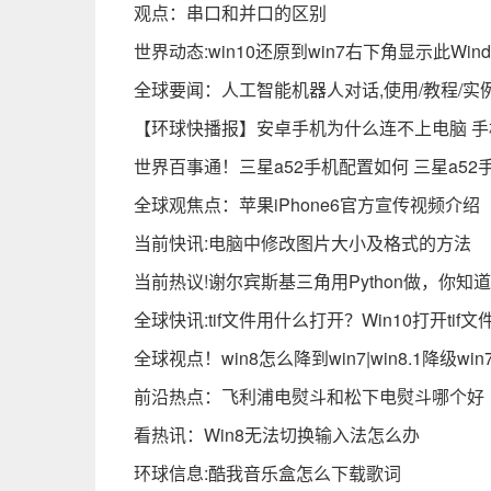
观点：串口和并口的区别
世界动态:win10还原到win7右下角显示此Wi
全球要闻：人工智能机器人对话,使用/教程/实
【环球快播报】安卓手机为什么连不上电脑 手
世界百事通！三星a52手机配置如何 三星a5
全球观焦点：苹果iPhone6官方宣传视频介绍
当前快讯:电脑中修改图片大小及格式的方法
当前热议!谢尔宾斯基三角用Python做，你知道吗
全球快讯:tif文件用什么打开？Win10打开tif
全球视点！win8怎么降到win7|win8.1降级wi
前沿热点：飞利浦电熨斗和松下电熨斗哪个好
看热讯：Win8无法切换输入法怎么办
环球信息:酷我音乐盒怎么下载歌词