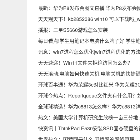
最新：华为P8发布会图文直播 华为P8发布会
天天观天下！kb2852386 win10 可以下载吗_
播报：三星S5660游戏怎么安装
每日看点!学生用笔记本电脑什么牌子好 学生
讯息：win7进程怎么优化|win7进程优化的方
天天速递！Win11文件夹拒绝访问怎么办？
天天滚动:电脑如何快速关机|电脑关机的快捷
环球百事通！华为荣耀3c对比红米 华为荣耀
环球今热点：Reportqueue文件夹有什么用？如
全球球精选！华为c8813怎么样？华为c8813
热文：美国大学计算机研究生放榜一亩三分地,美
快资讯丨ThinkPad E530安装SSD固态硬盘
世界热文：因特网是什么 因特网的网络原理