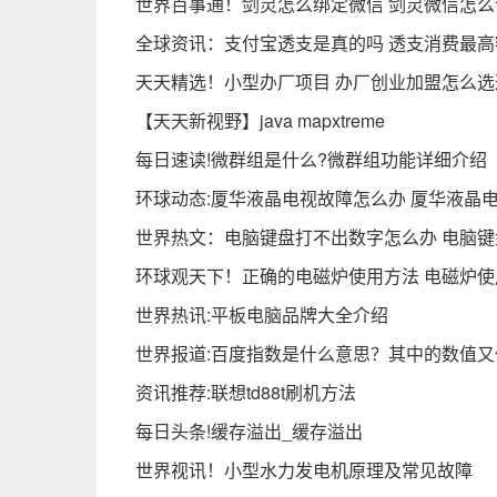
世界百事通！剑灵怎么绑定微信 剑灵微信怎么
全球资讯：支付宝透支是真的吗 透支消费最高额
天天精选！小型办厂项目 办厂创业加盟怎么
【天天新视野】java mapxtreme
每日速读!微群组是什么?微群组功能详细介绍
环球动态:厦华液晶电视故障怎么办 厦华液晶
世界热文：电脑键盘打不出数字怎么办 电脑
环球观天下！正确的电磁炉使用方法 电磁炉
世界热讯:平板电脑品牌大全介绍
世界报道:百度指数是什么意思？其中的数值
资讯推荐:联想td88t刷机方法
每日头条!缓存溢出_缓存溢出
世界视讯！小型水力发电机原理及常见故障