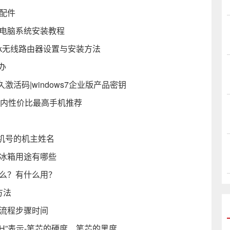
配件
载电脑系统安装教程
link无线路由器设置与安装方法
办
永久激活码|windows7企业版产品密钥
元内性价比最高手机推荐
机号的机主姓名
小冰箱用途有哪些
什么？有什么用？
方法
市流程步骤时间
“H”表示-笔芯的硬度、笔芯的黑度