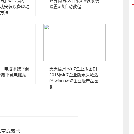
讯】win7鼠标
世界简讯:大白菜u盘装系统
功安装设备驱动
设置u盘启动教程
方法
：电脑系统下载
天天信息:win7企业版密钥
装|下载电脑系
2018|win7企业版永久激活
码|windows7企业版产品密
钥
么变成双卡