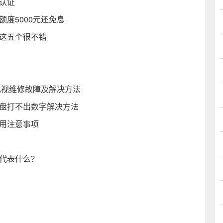
认证
度5000元还免息
选这五个很不错
电视维修故障及解决方法
键盘打不出数字解决方法
使用注意事项
又代表什么？