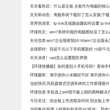
天天看热讯：什么是主板 主板作为电脑的核心
天天新动态：电脑系统下载好了怎么安装|下
世界热消息：tp-link无线路由器如何设置 tp-
环球热文：win7系统中我的电脑图标没了怎么
天天信息:win7企业版密钥2018|win7企业版
全球即时：目前千元以下手机哪款好 10款千
天天消息！cad怎么设置图形界限
【环球快播报】如何查别人手机号码？查询手
环球最新：海尔迷你小冰箱好不好 海尔迷你
当前快讯:风机盘管式空调系统的工作原理是
环球信息:手机连上wifi但不能上网的两种解决
今日关注：创业板上市流程及时间 创业板上
当前焦点!铅笔上经常标有字母“H”或“B”，其中