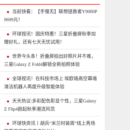
当前快看：【手慢无】联想拯救者Y9000P
9699元！
环球视讯！国庆特惠！三星折叠屏秋季加
赠好礼，还有七天无忧试用！
世界今头条！折叠屏拍出好照片并不难，
三星Galaxy Z Fold4解锁全新拍照体验
全球视讯！在科技市场上 埃欧珞高空幕墙
清洁机器人再度升级智能体验
天天热议:多彩配色彰显个性，三星Galaxy
Z Flip4掀起秋季潮流风范
环球快资讯丨胡兵“米兰时装周”线上秀场