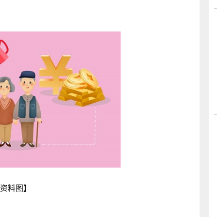
资料图】
；