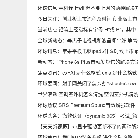
环球信息:手机连上wifi但不能上网的两种解决
今日关注：创业板上市流程及时间 创业板上
当前焦点!铅笔上经常标有字母“H”或“B”，其中
全球新动态：等离子电视机和液晶哪个好 等
环球讯息：苹果平板电脑ipad5什么时候上市 i
新动态：iPhone 6s Plus自动发短信的解决方
焦点资讯：exFAT是什么格式 exfat是什么格式
环球要闻：射手网关闭了怎么办?shooterdown
世界滚动:空调室外机怎么清洗 空调室外机清
环球热议:SRS Premium Sound音效增强软
环球头条：微软认证（dynamic 365）考试_
【天天新视野】xp显卡驱动更新不了的两种解
环球焦点！我叫MT2装备升级 进化突破攻略