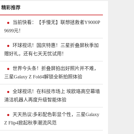
精彩推荐
当前快看：【手慢无】联想拯救者Y9000P
9699元！
环球视讯！国庆特惠！三星折叠屏秋季加
赠好礼，还有七天无忧试用！
世界今头条！折叠屏拍出好照片并不难，
三星Galaxy Z Fold4解锁全新拍照体验
全球视讯！在科技市场上 埃欧珞高空幕墙
清洁机器人再度升级智能体验
天天热议:多彩配色彰显个性，三星Galaxy
Z Flip4掀起秋季潮流风范