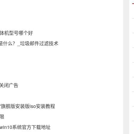
一体机型号哪个好
是什么？_垃圾邮件过滤技术
底关闭广告
ws7旗舰版安装版iso安装教程
限
win10系统官方下载地址