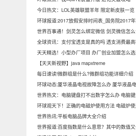
今日热文：LOL英雄联盟羊年 限定新皮肤一览
环球报道:2017放假安排时间表_国务院2017
世界百事通！剑灵怎么绑定微信 剑灵微信怎么
全球资讯：支付宝透支是真的吗 透支消费最高额
天天精选！小型办厂项目 办厂创业加盟怎么
【天天新视野】java mapxtreme
每日速读!微群组是什么?微群组功能详细介绍
环球动态:厦华液晶电视故障怎么办 厦华液晶
世界热文：电脑键盘打不出数字怎么办 电脑
环球观天下！正确的电磁炉使用方法 电磁炉
世界热讯:平板电脑品牌大全介绍
世界报道:百度指数是什么意思？其中的数值