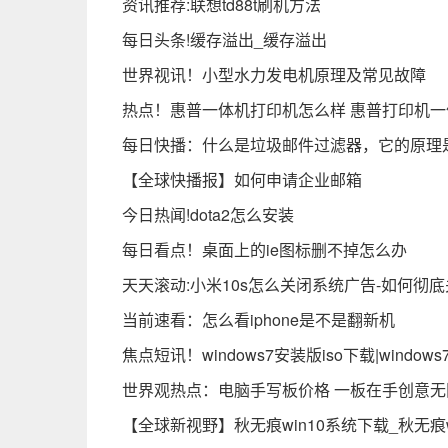
资讯推荐:联想td88t刷机方法
每日头条!缓存溢出_缓存溢出
世界视讯！小型水力发电机原理及常见故障
热点！惠普一体机打印机怎么样 惠普打印机
每日快播：什么是垃圾邮件过滤器，它的原理
【全球快播报】如何申请企业邮箱
今日热闻!dota2怎么安装
每日看点！桌面上的ie图标删不掉怎么办
天天滚动:小米10s怎么关闭系统广告-如何彻
当前速看：怎么看iphone是不是翻新机
焦点短讯！windows7安装版iso下载|windo
世界观热点：电脑手写板价格 一板在手创意无
【全球新视野】秋无痕win10系统下载_秋无痕