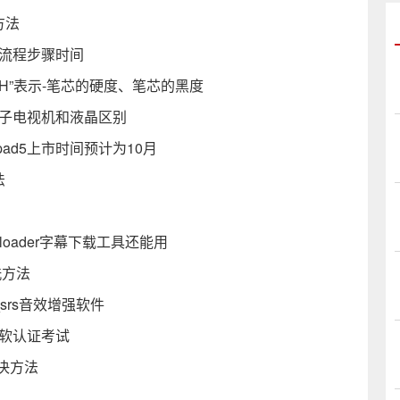
方法
市流程步骤时间
“H”表示-笔芯的硬度、笔芯的黑度
离子电视机和液晶区别
pad5上市时间预计为10月
法
loader字幕下载工具还能用
洗方法
件_srs音效增强软件
微软认证考试
决方法