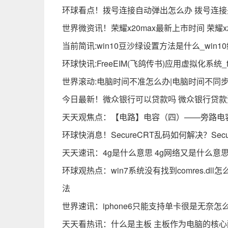
环球看点！拨号连接自动弹出怎么办 拨号连
世界微资讯！荣耀x20max最新上市时间 荣耀x
当前简讯:win10豆沙绿设置方法是什么_win
环球快讯:FreeEIM(飞鸽传书)应用虚拟化系统_fr
世界滚动:电脑时间不准怎么办|电脑时间不同
今日最新！微众银行可以贷款吗 微众银行贷款
天天观焦点：【电路】电容（四）——旁路电
环球快消息！SecureCRT乱码如何解决？Sec
天天速讯：4g是什么意思 4g网络又是什么意思
环球观热点：win7系统没有找到comres.dll怎
法
世界速讯：iphone6只能支持单卡很是无奈怎
天天看热讯：什么是主板 主板作为电脑的核心