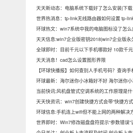
天天新动态：电脑系统下载好了怎么安装|下
世界热消息：tp-link无线路由器如何设置 tp-
环球热文：win7系统中我的电脑图标没了怎么
天天信息:win7企业版密钥2018|win7企业版
全球即时：目前千元以下手机哪款好 10款千
天天消息！cad怎么设置图形界限
【环球快播报】如何查别人手机号码？查询手
环球最新：海尔迷你小冰箱好不好 海尔迷你
当前快讯:风机盘管式空调系统的工作原理是
天天快资讯：win7创建快捷方式会带“快捷方
环球信息:手机连上wifi但不能上网的两种解决
世界即时：Win7修改磁盘盘符提示“参数错误
今日关注：创业板上市流程及时间 创业板上