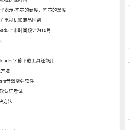
“H”表示-笔芯的硬度、笔芯的黑度
离子电视机和液晶区别
pad5上市时间预计为10月
法
loader字幕下载工具还能用
洗方法
件_srs音效增强软件
微软认证考试
决方法