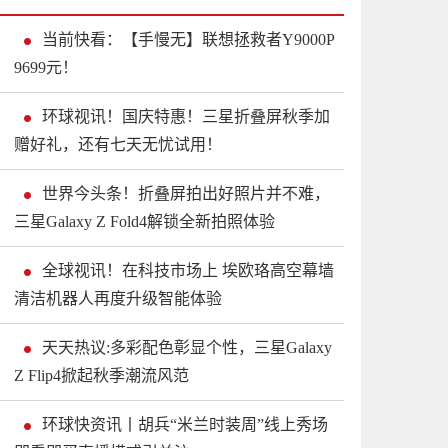
当前快看：【手慢无】联想拯救者Y9000P
9699元！
环球视讯！国庆特惠！三星折叠屏秋季加
赠好礼，还有七天无忧试用！
世界今头条！折叠屏拍出好照片并不难，
三星Galaxy Z Fold4解锁全新拍照体验
全球视讯！在科技市场上 埃欧珞高空幕墙
清洁机器人再度升级智能体验
天天热议:多彩配色彰显个性，三星Galaxy
Z Flip4掀起秋季潮流风范
环球快资讯丨胡兵“米兰时装周”线上秀场