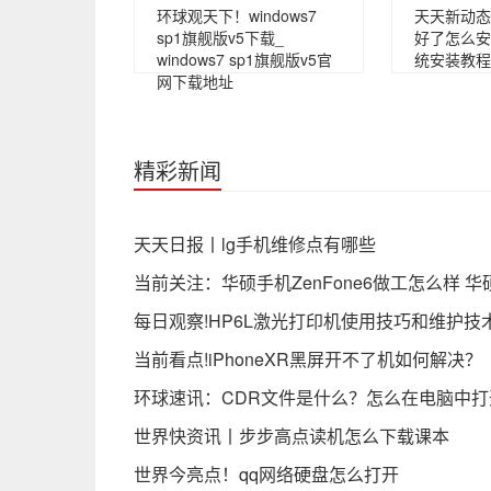
环球观天下！windows7
天天新动态
sp1旗舰版v5下载_
好了怎么安
windows7 sp1旗舰版v5官
统安装教程
网下载地址
精彩新闻
天天日报丨lg手机维修点有哪些
当前关注：华硕手机ZenFone6做工怎么样 华
每日观察!HP6L激光打印机使用技巧和维护技
当前看点!iPhoneXR黑屏开不了机如何解决？
环球速讯：CDR文件是什么？怎么在电脑中打开
世界快资讯丨步步高点读机怎么下载课本
世界今亮点！qq网络硬盘怎么打开