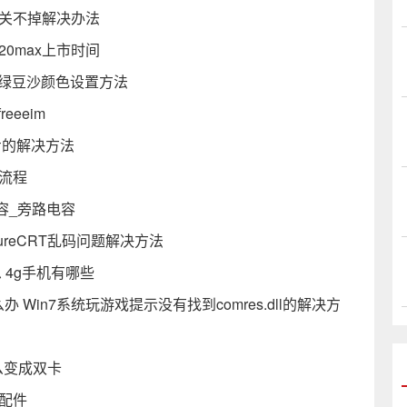
接关不掉解决办法
20max上市时间
10绿豆沙颜色设置方法
eeeim
步的解决方法
流程
容_旁路电容
ureCRT乱码问题解决方法
 4g手机有哪些
么办 Win7系统玩游戏提示没有找到comres.dll的解决方
么变成双卡
配件