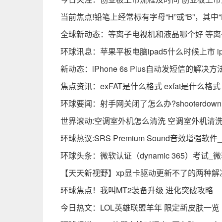
当前焦点!铅笔上经常标有字母“H”或“B”，其中
全球新动态：等离子电视机和液晶哪个好 等
环球讯息：苹果平板电脑ipad5什么时候上市 i
新动态：iPhone 6s Plus自动发短信的解决方
焦点资讯：exFAT是什么格式 exfat是什么格式
环球要闻：射手网关闭了怎么办?shooterdown
世界滚动:空调室外机怎么清洗 空调室外机清
环球热议:SRS Premium Sound音效增强软
环球头条：微软认证（dynamic 365）考试_
【天天新视野】xp显卡驱动更新不了的两种解
环球焦点！我叫MT2装备升级 进化突破攻略
今日热文：LOL英雄联盟羊年 限定新皮肤一览