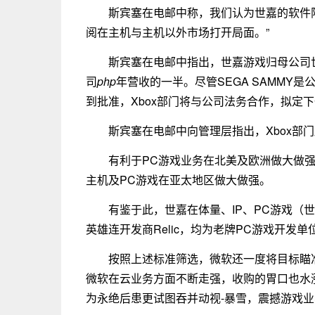
斯宾塞在电邮中称，我们认为世嘉的软件
阅在主机与主机以外市场打开局面。”
斯宾塞在电邮中指出，世嘉游戏归母公司世
司
php
年营收的一半。尽管SEGA SAMMY
到批准，Xbox部门将与公司法务合作，拟定
斯宾塞在电邮中向管理层指出，Xbox部
有利于PC游戏业务在北美及欧洲做大做强
主机及PC游戏在亚太地区做大做强。
有鉴于此，世嘉在体量、IP、PC游戏（世嘉拥有
英雄连开发商Relic，均为老牌PC游戏开发
按照上述标准筛选，微软还一度将目标瞄准Bungi
微软在云业务方面不断走强，收购的胃口也水
为永绝后患更试图吞并动视-暴雪，震撼游戏业界