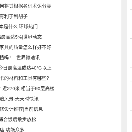
如何将其根据名词术语分类
更有利于刮胡子
主版本是什么 环球热门
最高达5%|世界动态
丰家具的质量怎么样好不好
档吗？_世界微速讯
今日最高温或达40℃以上
贺卡的材料和工具有哪些？
近270米 相当于90层高楼
遍风景-天天时快讯
修设计推荐|当前信息
当适合饭后散步放松
店 功能众多