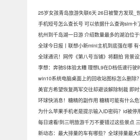
25岁女孩青岛旅游失联6天 26日被警方发现_
手机短号怎么查长号 可以依据什么查询sim
杭州到千岛湖一日游 介绍数量最多的湖泊位
全球今日报丨联想小新mini主机到底强在哪 
全球通讯！网传《第八号当铺》将翻拍 背景
李想：奔驰S体验太糟 理想L9在D档低速行驶
win10系统电脑桌面上的回收站图标怎么删除
美官方希望恢复两军交往却避谈解除制裁 即时
环球快消息！糖精的副作用 糖精可能有什么
为什么苹果手机老是提示输入ID密码？id被
每日速看!到三明旅游千万不要错过这些景点 
新动态：最大排量的车有哪些？全球排量最大