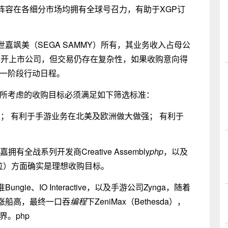
阵容在各细分市场均拥有全球号召力，有助于XGP订
嘉飒美（SEGA SAMMY）所有，其业务收入占母公
是公开上市公司，但交易仍存在复杂性，如果收购意向得
下一阶段行动日程。
门所考虑的收购目标必须满足如下筛选标准：
； 有利于手游业务在北美及欧洲做大做强； 有利于
全战系列开发商Creative Assembly
php
，以及
单位）方面确实是理想收购目标。
e、IO Interactive，以及手游公司Zynga，随着
涨船高，最终一口吞
编程
下ZeniMax（Bethesda），
。php