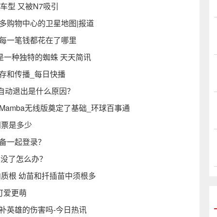
车型 又被N7吸引
多购物中心的卫星地图|报道
的每一笔钱都花在了哪里
是一种独特的蜘蛛 天天简讯
存和传播_每日快播
器自动退出是什么原因？
Mamba无线版奠定了基础_环球百事通
门票是多少
设备一起登录？
具没了怎么办？
肉质根 幼苗和扦插苗中须根多
可爱更萌
补英雄的伤害吗-今日热讯