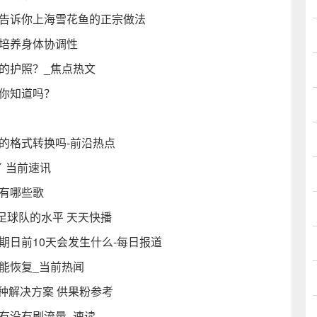
 告诉你上海雪花鱼的正宗做法
否培养身体协调性
的护照？_焦点热文
么你知道吗？
的格式转换吗-前沿热点
 当前速讯
有哪些歌
足球队的水平 天天快播
期日前10天会发生什么-每日报道
才能恢复_当前热闻
结三种解决方案 供果粉参考
站有没有刷流量_速读