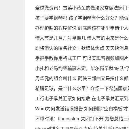
全球微资讯！雪菜小黄鱼的做法家常做法窍门
孩子要学钢琴吗 孩子学钢琴有什么好处？能
办理护照的程序解说 到底应该在哪里申请个人
情人节是几月几号星期几 情人节的由来是什
即将消失的匿名社交｜钛媒体焦点 天天快消息
手把手教你用格式工厂 可以实现音视频加图片
小扎和老马约架输赢未定，华尔街早就“站队”了
周华健的组合叫什么 武侠三部曲又是指什么都
希腊足球，是个什么水平？介绍一下希腊国家
工行电子承兑汇票如何接收 在电子承兑汇票到
Word为何发送错误报告 如何删除“空白模板”
环球时讯：itunesstore关闭打不开 为您总
alexa刷排名工具是什么 如何简单判断1个网