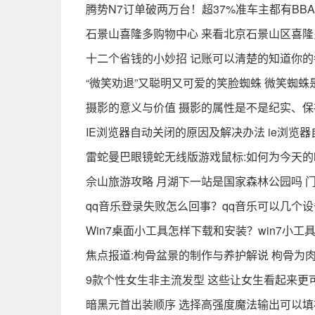
腾势N7订单破两万台！超37%准车主都有BBA
石景山喜隆多购物中心 来看北京石景山区喜隆
十二个省钱的小妙招 记账可以清楚的知道你
“微笑劝退”又聪明又可爱的笑脸蜘蛛 微笑蜘蛛
摄影的意义与价值 摄影的属性是不是纪实、保
IE浏览器自动关闭的原因及解决办法 ie浏览
雷蛇曼巴眼镜蛇无线版游戏鼠标:如何为今天的
佘山旅游攻略 月湖下一站是国家森林公园吗 
qq音乐登录失败怎么回事？qq音乐可以几个
Win7桌面小工具怎样下载和安装？win7小工
焦点报道:枸骨盆景的制作与养护解说 枸骨为
9款个性女生非主流发型 这些让女生看起来更
暗黑元首出装顺序 选择高强度魔法输出可以填