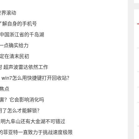
世界滚动
卡了解自身的手机号
于中国浙江省的千岛湖
有一点确实给力
设定在清末民初
时 超声波雷达依然工作
？win7怎么用快捷键打开回收站？
焦点
危害？它会影响消化吗
停用了怎么才能解锁？
三明九阜山还有大金湖不可错过
的菲亚特一直致力于挑战速度极限