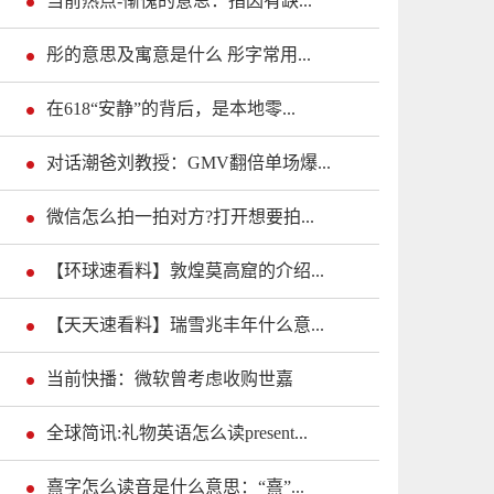
当前热点-惭愧的意思：指因有缺...
彤的意思及寓意是什么 彤字常用...
在618“安静”的背后，是本地零...
对话潮爸刘教授：GMV翻倍单场爆...
微信怎么拍一拍对方?打开想要拍...
【环球速看料】敦煌莫高窟的介绍...
【天天速看料】瑞雪兆丰年什么意...
当前快播：微软曾考虑收购世嘉
全球简讯:礼物英语怎么读present...
熹字怎么读音是什么意思：“熹”...