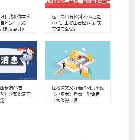
讯】我和你本应
远上寒山石径斜读xie还是
自坏是什么歌
xia “远上寒山石径斜”到底
出现又离开》
应该怎么读？
曲精选26首
轻松搞笑又好看的网文小说
季》含蓄悦耳而
《小阁老》看着非常流畅
泛
非常值得一读