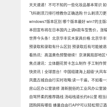
天天速递！不可不知的一些化妆品基本常识 
飞科剃须刀排行榜教你正确选购 什么剃须刀
windows7版本区别 哪个版本最好 win7的
本田宣布将在日本国内上调6款车型售价，涨幅
世界今头条！北京华丰实木家具价格 北京华
预录取和录取有什么区别 预录取后有可能被退
看热讯：高温黄色预警继续！京津冀局部地区
焦点速讯：立体翻花贺卡怎么制作 手工制作
快资讯丨全球首台！中国组建海上超级“大风车” 
凤凰古城自由行实时攻略:读一千遍，不如看一
房山区办公室装修 清新脱俗的工业风办公室装
自驾怀柔的推荐路线 汤峪栈道长约8公里 相
团购网有哪些 蜂巢自由行APP可以轻松预订酒