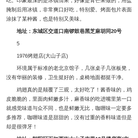
吃。印象最深的是冰镇情果，好像是青芒果做的，用盐
腌制后用冰镇，非常爽口好吃，特别爱。烤面包片表面
涂抹了某种酱，也是特别又美味。
地址：东城区交道口南锣鼓巷黑芝麻胡同20号
5
1976烤翅店(大山子店)
环境属于标准的老北京馆子，几张桌子几张板凳，
没有华丽的装修，卫生挺好的，桌椅地面都挺干净。
鸡翅真的是颠覆了三观，太好吃了！酱香味的，鸡
皮脆脆的，里面肉鲜嫩多汁，麻香味的吃进嘴里第一口
就感觉味道与众不同，也是鲜嫩无比，咖喱味一定要多
多推荐，咖喱味道是甜甜的，没有过重的香料味道但是
却是很弹牙！