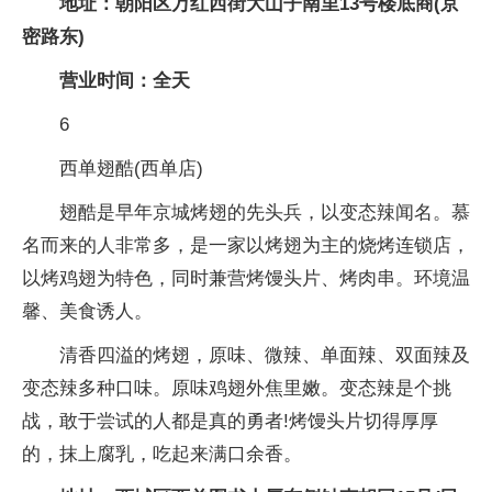
地址：朝阳区万红西街大山子南里13号楼底商(京
密路东)
营业时间：全天
6
西单翅酷(西单店)
翅酷是早年京城烤翅的先头兵，以变态辣闻名。慕
名而来的人非常多，是一家以烤翅为主的烧烤连锁店，
以烤鸡翅为特色，同时兼营烤馒头片、烤肉串。环境温
馨、美食诱人。
清香四溢的烤翅，原味、微辣、单面辣、双面辣及
变态辣多种口味。原味鸡翅外焦里嫩。变态辣是个挑
战，敢于尝试的人都是真的勇者!烤馒头片切得厚厚
的，抹上腐乳，吃起来满口余香。