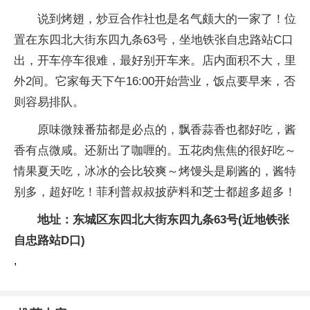
说到烤翅，炒豆合作社也是名气颇大的一家了！位
置在东四北大街东四九条63号，坐地铁张自忠路站C口
出，开车停车很难，最好别开车来。店内面积不大，里
外2间。它家每天下午16:00开始营业，饭点要早来，否
则容易排队。
原味微辣番茄都是必点的，飘香蒜香也都好吃，酱
香有点微咸。还新出了咖喱的。五花肉焦焦的很好吃～
情果夏天吃，冰冰的会比较爽～烤馒头是刷酱的，酱特
别多，超好吃！菲利普叔叔披萨料和芝士都超多超多！
地址：东城区东四北大街东四九条63号(近地铁张
自忠路站D口)
,