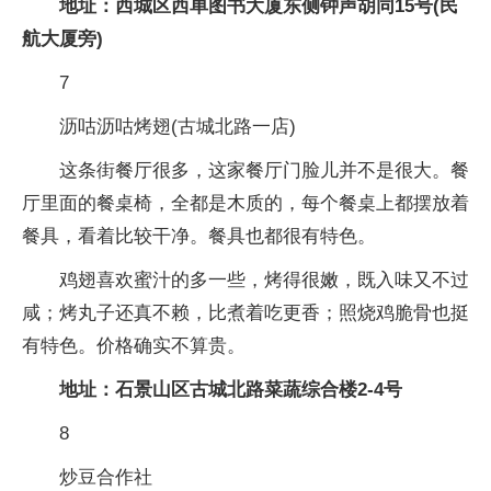
地址：西城区西单图书大厦东侧钟声胡同15号(民
航大厦旁)
7
沥咕沥咕烤翅(古城北路一店)
这条街餐厅很多，这家餐厅门脸儿并不是很大。餐
厅里面的餐桌椅，全都是木质的，每个餐桌上都摆放着
餐具，看着比较干净。餐具也都很有特色。
鸡翅喜欢蜜汁的多一些，烤得很嫩，既入味又不过
咸；烤丸子还真不赖，比煮着吃更香；照烧鸡脆骨也挺
有特色。价格确实不算贵。
地址：石景山区古城北路菜蔬综合楼2-4号
8
炒豆合作社