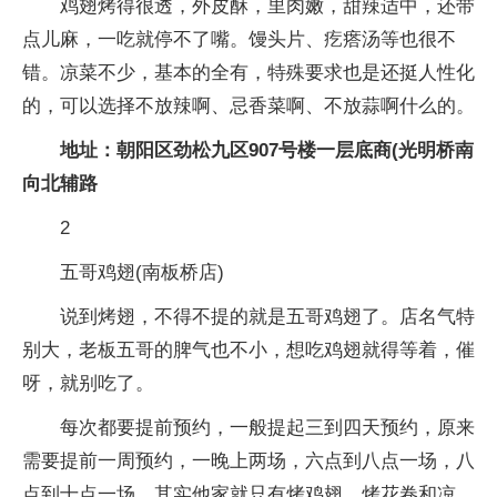
鸡翅烤得很透，外皮酥，里肉嫩，甜辣适中，还带
点儿麻，一吃就停不了嘴。馒头片、疙瘩汤等也很不
错。凉菜不少，基本的全有，特殊要求也是还挺人性化
的，可以选择不放辣啊、忌香菜啊、不放蒜啊什么的。
地址：朝阳区劲松九区907号楼一层底商(光明桥南
向北辅路
2
五哥鸡翅(南板桥店)
说到烤翅，不得不提的就是五哥鸡翅了。店名气特
别大，老板五哥的脾气也不小，想吃鸡翅就得等着，催
呀，就别吃了。
每次都要提前预约，一般提起三到四天预约，原来
需要提前一周预约，一晚上两场，六点到八点一场，八
点到十点一场，其实他家就只有烤鸡翅、烤花卷和凉