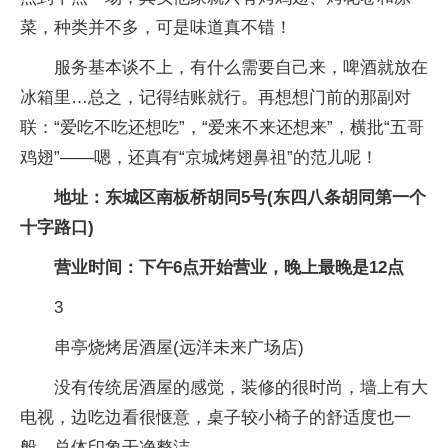
菜，种类并不多，可是味道真不错！
服务基本谈不上，有什么需要自己来，啤酒就放在
冰箱里…总之，记得结账就行。再想想门前的那副对
联：“爱吃不吃还想吃”，“爱来不来还想来”，横批“五哥
鸡翅”——嗯，还真有“京城烤翅鼻祖”的范儿呢！
地址：东城区南板桥胡同5号(东四八条胡同第一个
十字路口)
营业时间：下午6点开始营业，晚上最晚是12点
3
串亭烧烤居酒屋(远洋未来广场店)
没有传统居酒屋的感觉，装修的很时尚，墙上有大
电视，边吃边看很惬意，桌子较小椅子的舒适度也一
般，总体印象干净整洁。