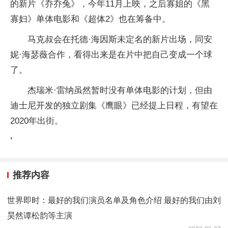
的新片《乔乔兔》，今年11月上映，之后寡姐的《黑
寡妇》单体电影和《超体2》也在筹备中。
马克叔会在托德·海因斯未定名的新片出场，同安
妮·海瑟薇合作，看得出来是在片中把自己变成一个球
了。
杰瑞米·雷纳虽然暂时没有单体电影的计划，但由
迪士尼开发的独立剧集《鹰眼》已经提上日程，有望在
2020年出街。
,
推荐内容
世界即时：最好的我们演员名单及角色介绍 最好的我们由刘
昊然谭松韵等主演