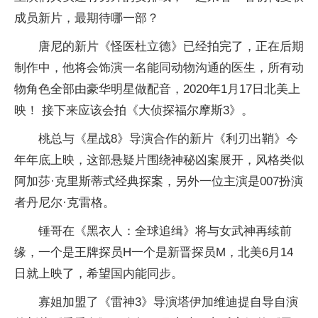
成员新片，最期待哪一部？
唐尼的新片《怪医杜立德》已经拍完了，正在后期
制作中，他将会饰演一名能同动物沟通的医生，所有动
物角色全部由豪华明星做配音，2020年1月17日北美上
映！ 接下来应该会拍《大侦探福尔摩斯3》。
桃总与《星战8》导演合作的新片《利刃出鞘》今
年年底上映，这部悬疑片围绕神秘凶案展开，风格类似
阿加莎·克里斯蒂式经典探案，另外一位主演是007扮演
者丹尼尔·克雷格。
锤哥在《黑衣人：全球追缉》将与女武神再续前
缘，一个是王牌探员H一个是新晋探员M，北美6月14
日就上映了，希望国内能同步。
寡姐加盟了《雷神3》导演塔伊加维迪提自导自演