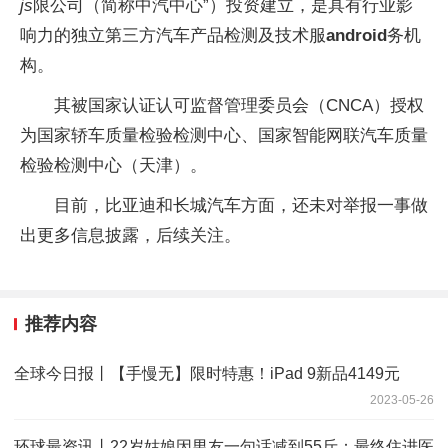
js
限公司（简称中汽中心”）投资建立，是具有行业影
响力的独立第三方汽车产品检测及技术服
android
务机
构。
其被国家认证认可监督管理委员会（CNCA）授权
为国家轿车质量检验检测中心、国家智能网联汽车质量
检验检测中心（天津）。
目前，比亚迪和长城汽车方面，还未对举报一事做
出更多信息披露，后续关注。
推荐内容
全球今日报丨【手慢无】限时特惠！iPad 9新品4149元
2023-05-26
环球最资讯丨22岁姑娘因男友一句话减到55斤：最终住进医