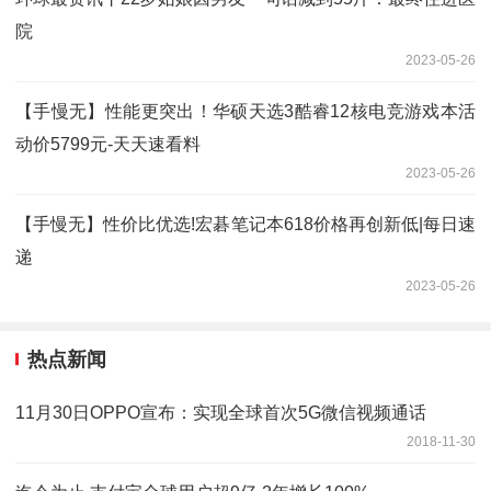
院
2023-05-26
【手慢无】性能更突出！华硕天选3酷睿12核电竞游戏本活
动价5799元-天天速看料
2023-05-26
【手慢无】性价比优选!宏碁笔记本618价格再创新低|每日速
递
2023-05-26
热点新闻
11月30日OPPO宣布：实现全球首次5G微信视频通话
2018-11-30