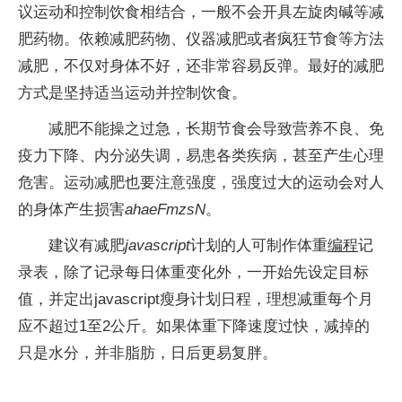
议运动和控制饮食相结合，一般不会开具左旋肉碱等减
肥药物。依赖减肥药物、仪器减肥或者疯狂节食等方法
减肥，不仅对身体不好，还非常容易反弹。最好的减肥
方式是坚持适当运动并控制饮食。
减肥不能操之过急，长期节食会导致营养不良、免
疫力下降、内分泌失调，易患各类疾病，甚至产生心理
危害。运动减肥也要注意强度，强度过大的运动会对人
的身体产生损害
ahaeFmzsN
。
建议有减肥
javascript
计划的人可制作体重
编程
记
录表，除了记录每日体重变化外，一开始先设定目标
值，并定出javascript瘦身计划日程，理想减重每个月
应不超过1至2公斤。如果体重下降速度过快，减掉的
只是水分，并非脂肪，日后更易复胖。