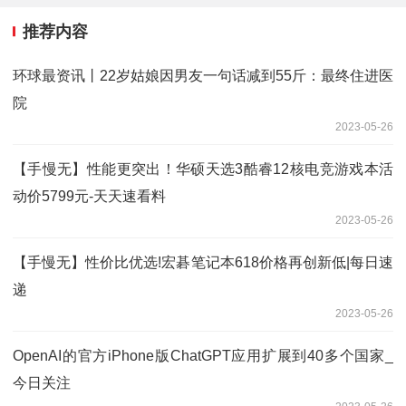
推荐内容
环球最资讯丨22岁姑娘因男友一句话减到55斤：最终住进医
院
2023-05-26
【手慢无】性能更突出！华硕天选3酷睿12核电竞游戏本活
动价5799元-天天速看料
2023-05-26
【手慢无】性价比优选!宏碁笔记本618价格再创新低|每日速
递
2023-05-26
OpenAI的官方iPhone版ChatGPT应用扩展到40多个国家_
今日关注