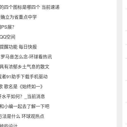
的四个图标是哪四个 当前速递
被确立为省重点中学
相PS展？
QQ空间
提醒功能 每日快报
 罗马音怎么念-环球看热讯
篇具有浓郁乡土气息的散文
或者91助手下载手机驱动
歌 歌名是《始终如一》
班牙水平如何？_当前消息
快和小编一起去了解一下吧
 方法是什么 环球观热点
系统的设计