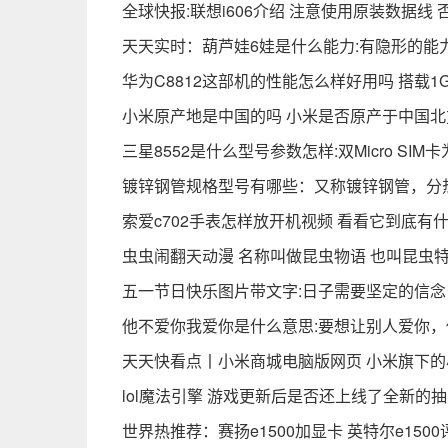
全球快报:联想i606介绍 注意使用原装数据线
天天实时：葫芦娃6娃是什么能力:有隐形的能
华为C8812这部机的性能怎么样好用吗 搭载
小米原产地是中国的吗 小米是否原产于中国北
三星8552是什么型号参数怎样:双Micro SI
镀锌钢管规格型号有哪些：又称镀锌钢管，分
索爱c702手表怎样放开机视频 看看它到底有
虫虫闹翻天动漫 名称叫做昆虫物语 也叫昆虫
五一节日快乐图片带文字:日子需要坚定的信念
他不爱你我爱你是什么意思:要想让别人爱你
天天快看点丨小米商城电脑版网页 小米旗下
lol魔法引擎 游戏更新后是否还上线了全新的
世界热推荐：赛扬e1500加显卡 英特尔e15