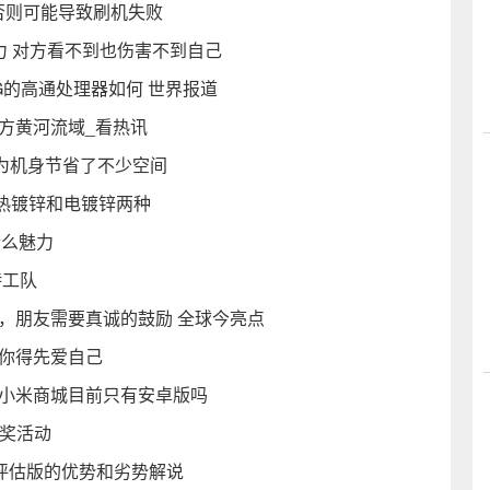
 否则可能导致刷机失败
力 对方看不到也伤害不到自己
1G的高通处理器如何 世界报道
方黄河流域_看热讯
M卡为机身节省了不少空间
热镀锌和电镀锌两种
什么魅力
特工队
，朋友需要真诚的鼓励 全球今亮点
，你得先爱自己
的小米商城目前只有安卓版吗
抽奖活动
00评估版的优势和劣势解说