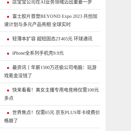
店宝宝公司在AI业务领域迈出重要一步
富士胶片首登BEYOND Expo 2023 共创加
速计划与多元产品亮相 全球实时
轻薄本扩容 超短固态2T465元 环球通讯
iPhone全系列手机壳9.9元
最资讯丨年薪1500万还偷公司电脑：玩游
戏氪金没钱了
快来看看！美女主播专用电竞椅仅需100元
多点
世界焦点！仅需65元 京东PLUS年卡续费价
格崩了