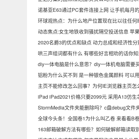
诺基亚E63通过PC套件连接上网 让手机每月
环球观热点：为什么地产位置现在比以往任何
动态焦点:女生地铁收到骚扰隔空投送信息 苹
2020名爵3的优点和缺点 动力总成和经济性
哄三声组词都有什么 有哪些好言相劝的话你知
diy一体电脑是什么意思？diy一体机电脑需要
铝粉为什么买不到 是一种银色金属颜料 可以
主页不能修改怎么回事？为何IE浏览器主页怎
iPad iPad2021价格只要2099元 采用A13仿
StormMedia文件夹能删除吗？c盘debug
全球今头条！全国卷1为什么叫乙卷 来看看B
163邮箱破解方法有哪些？如何破解邮箱读取