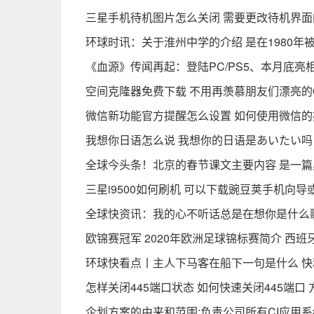
三星手机待机图片怎么关闭 需要更改待机界面
环球时讯：关于淮州中学的介绍 是在1980年
《血源》传闻再起：登陆PC/PS5、本月底亮
空间克隆器免费下载 不用再羡慕朋友们漂亮的
微信新功能官方提醒怎么设置 如何使用微信的
我想你日语怎么说 我想你的日语是あいたい吗
全球今头条！北京的春节课文主要内容 是一
三星i9500如何刷机 可以下载豌豆荚手机向导
全球快资讯：我的心不听话总是在想你是什么
欧锦赛冠军 2020年欧洲足球锦标赛简介 西
环球快看点丨主人下马客在船下一句是什么 
怎样关闭445端口状态 如何快速关闭445端口
企划方案的由来和范围:负责公司所有CI应用