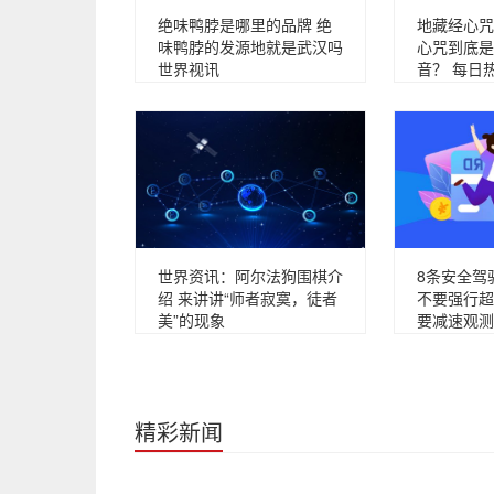
绝味鸭脖是哪里的品牌 绝
地藏经心咒
味鸭脖的发源地就是武汉吗
心咒到底是
世界视讯
音？ 每日
世界资讯：阿尔法狗围棋介
8条安全驾
绍 来讲讲“师者寂寞，徒者
不要强行超
美”的现象
要减速观测
精彩新闻