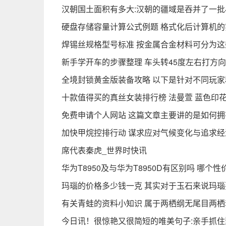
汉朝国土面积有多大:汉朝的疆域是吞并了一
硬盘存储容量计算公式例题 格式化后计算机
焊锡丝规格型号标准 按金属合金材料可分为这
新手学开车的步骤整理 车头转45度左右打方
全境封锁黄金版装备攻略 以下是针对不同玩家
十款值得买的真丝女装排行榜 法曼萱 蓝色印
免费申请个人网站 这篇文章主要讲的是如何拥
加快甲烷控排行动 谋求应对气候变化与追求经
席代表秦虎_世界时快讯
华为T8950及与华为T8950D有区别吗 哪个
玛瑙的价格多少钱一克 其实对于玉石来说玛瑙
有关青蛙的资料小知识 属于两栖纲无尾目两栖
今日讯！很惊艳又很简短的唯美句子:亲手抓住