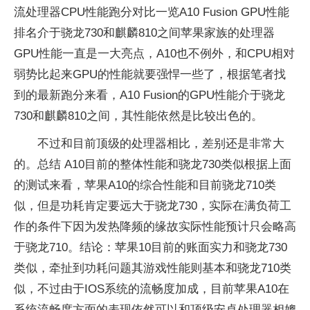
流处理器CPU性能跑分对比一览A10 Fusion GPU性能
排名介于骁龙730和麒麟810之间苹果家族的处理器
GPU性能一直是一大亮点，A10也不例外，和CPU相对
弱势比起来GPU的性能就要强悍一些了，根据笔者找
到的最新跑分来看，A10 Fusion的GPU性能介于骁龙
730和麒麟810之间，其性能依然是比较出色的。
不过和目前顶级的处理器相比，差别还是非常大
的。总结 A10目前的整体性能和骁龙730类似根据上面
的测试来看，苹果A10的综合性能和目前骁龙710类
似，但是功耗肯定要远大于骁龙730，实际在满负荷工
作的条件下因为发热降频的缘故实际性能预计只会略高
于骁龙710。结论：苹果10目前的账面实力和骁龙730
类似，牵扯到功耗问题其游戏性能则基本和骁龙710类
似，不过由于IOS系统的流畅度加成，目前苹果A10在
系统流畅度方面的表现依然可以和顶级安卓处理器相媲