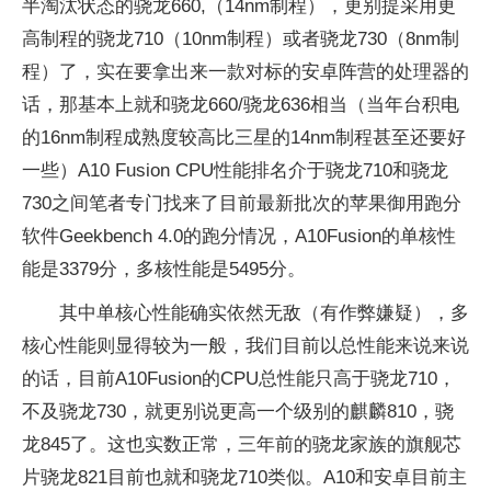
半淘汰状态的骁龙660,（14nm制程），更别提采用更
高制程的骁龙710（10nm制程）或者骁龙730（8nm制
程）了，实在要拿出来一款对标的安卓阵营的处理器的
话，那基本上就和骁龙660/骁龙636相当（当年台积电
的16nm制程成熟度较高比三星的14nm制程甚至还要好
一些）A10 Fusion CPU性能排名介于骁龙710和骁龙
730之间笔者专门找来了目前最新批次的苹果御用跑分
软件Geekbench 4.0的跑分情况，A10Fusion的单核性
能是3379分，多核性能是5495分。
其中单核心性能确实依然无敌（有作弊嫌疑），多
核心性能则显得较为一般，我们目前以总性能来说来说
的话，目前A10Fusion的CPU总性能只高于骁龙710，
不及骁龙730，就更别说更高一个级别的麒麟810，骁
龙845了。这也实数正常，三年前的骁龙家族的旗舰芯
片骁龙821目前也就和骁龙710类似。A10和安卓目前主