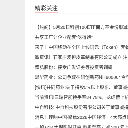
精彩关注
【热闻】5月20日科创100ETF南方基金份
共享工厂让企业配套“吃得饱”
来了！中国移动在全国上线词元（Token）套
微资讯！石家庄澳恒皮革制品有限公司成立 注
盛弘股份：接受广发证券等投资者调研
恩华药业：公司争取在研创新药NH600001今年
[快讯]共同药业:关于持股5%以上股东、董事
当前资讯!三瑞智能换手率34.78%，龙虎榜上机
中自科技: 中自科技股份有限公司关于董事减
消息！理响中国·聚焦2026中国经济丨4大亮点！
一加 618 大促限时开启 购机至高立减 300 