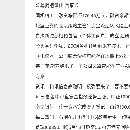
公募拥抱量化-百事通
国机精工：融资净偿还176.45万元，融资余额1
城堡证券的股票策略主管：资金流逆转风险上
白沟新城慈相箱包店（个体工商户）成立 注册
今头条！李斌：25Q4盈利证明蔚来在技术、
联讯仪器：公司股票价格可能存在短期上涨过
每日速读!商络电子：子公司风算智能在工业A
方案
资讯：和讯信息高璐明：反弹要来了！要不要
每日速递:中小盘宽基指数逆势上涨，中证1000
南京银行：注册资本完成变更登记，由约100.07
每日热门：石榴花开 籽籽同心|故城新生，约
贪玩(09890.HK)5月18日耗资55.74万港元回