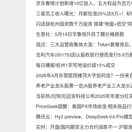
京东春晓计划新增10亿投入，五大权益为百万
三星员工收入曝光：月薪狂涨25%达5万+！
闪送获杭州国资数千万投资 搭建“地面+低空”
生意社：5月19日华鲁恒升异丁醛价格趋稳
观点：三大运营商集体大涨：Token套餐背后
吉利汽车(00175)因认股权获行使而发行5.9万
每日播报!杭州1宗宅地溢价超15%成交
2026年4月东营医院楼顶大字如何选？一份
养老产业龙头股票一览(A股养老产业三大龙头
当前热点[快讯]迅安科技公布2025年年度分红
PriceSeek提醒：美国PX市场收涨 相关商品
腾讯云：Hy3 preview、DeepSeek-V4-
实时：开盘|国内期货主力合约涨跌不一 沪银涨