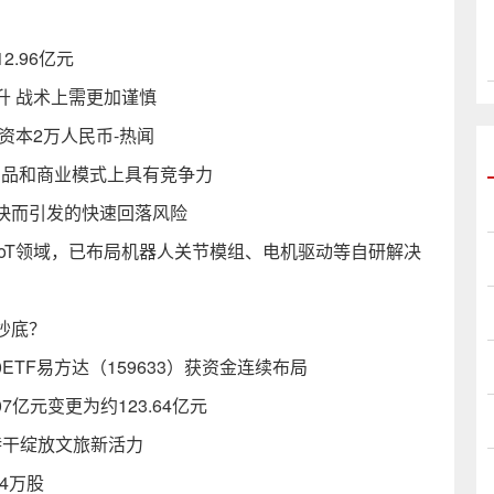
2.96亿元
升 战术上需更加谨慎
资本2万人民币-热闻
产品和商业模式上具有竞争力
快而引发的快速回落风险
IoT领域，已布局机器人关节模组、电机驱动等自研解决
抄底？
ETF易方达（159633）获资金连续布局
亿元变更为约123.64亿元
特干绽放文旅新活力
购4万股