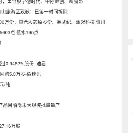
0万份，重仓股宁德时代、中际旭创、新易盛
羲山旅游区致歉：已第一时间拆除
600万份，重仓股芯原股份、寒武纪、澜起科技 资讯
603点 低水195点
）
过0.9482%股份_速看
元回购5.3万股-微速讯
元/吨
产品目前尚未大规模批量量产
27.16万股