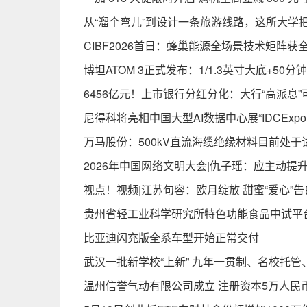
从“溜个弯儿”到设计一条旅游线路，这所大学
CIBF2026首日：蜂巢能源全场景技术矩阵
博坦ATOM 3正式发布：1/1.3英寸大底+5
6456亿元！上市银行分红分化：大行“高派息”
尼得科将亮相中国大型AI数据中心展“IDCExp
万马股份：500kV直流海缆绝缘材料目前处于
2026年中国网络文明大会|仇子瑶：应主动
视点！视频|江苏句容：欧月绽放 甜蜜“爱心”告白“
贵州省轻工业科学研究所特色功能食品中试平
比亚迪闪充版全系车型开始正常交付
武汉一批新学校“上新” 九年一贯制、名校托管
温州信誉气动有限公司成立 注册资本5万人民