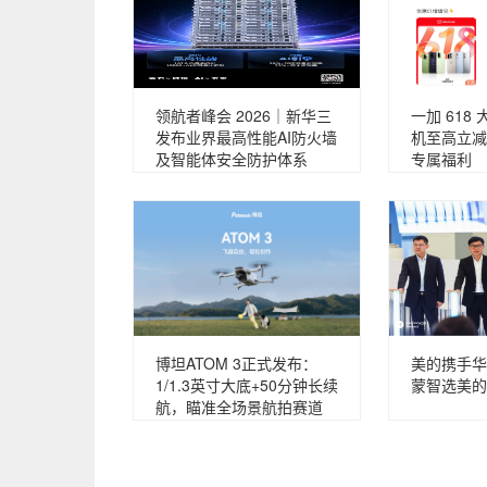
领航者峰会 2026｜新华三
一加 618
发布业界最高性能AI防火墙
机至高立减 
及智能体安全防护体系
专属福利
博坦ATOM 3正式发布：
美的携手华
1/1.3英寸大底+50分钟长续
蒙智选美的
航，瞄准全场景航拍赛道