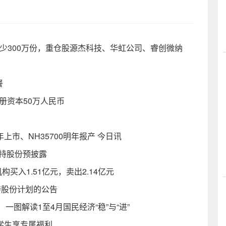
额减少300万份，重仓股源杰科技、华虹公司、睿创微纳
餐
册资本50万人民币
上市、NH35700明年报产 今日讯
减持股份预披露
构买入1.51亿元，卖出2.14亿元
持股份计划的公告
一图解读1至4月国民经济“稳”与“进”
元 学生享专属福利