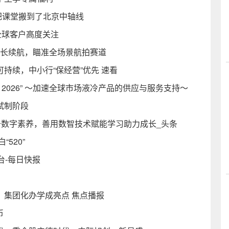
把课堂搬到了北京中轴线
获全球客户高度关注
0分钟长续航，瞄准全场景航拍赛道
可持续，中小行“保经营”优先 速看
o 2026” ～加速全球市场液冷产品的供应与服务支持～
试制阶段
提升数字素养，善用数智技术赋能学习助力成长_头条
520”
台-每日快报
、集团化办学成亮点 焦点播报
币