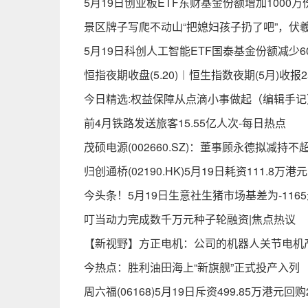
5月19日创业板ETF东财基金份额增加100
景区牌子写爬不动山“把媳妇孩子扔了吧”，伏
5月19日科创人工智能ETF国泰基金份额减少
恒指夜期收盘(5.20)︱恒生指数夜期(5月)收报25
今日精选:权益保障从点滴小事做起（编辑手记
前4月铁路发送旅客15.55亿人次-每日热点
茂硕电源(002660.SZ)：董事顾永德拟减持不超
归创通桥(02190.HK)5月19日耗资111.8万港
今头条！5月19日生意社生猪市场基差为-1165
叮当动力完成数千万元种子轮融资|焦点热议
【新视野】方正电机：公司的机器人关节电机
今热点：胜利油田海上“新旗舰”正式投产入列
周六福(06168)5月19日斥资499.85万港元回购