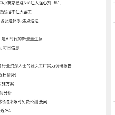
中小商家稳赚618注入强心剂_热门
却依然挡不住大罢工
同城配送体系-焦点速递
，是AI时代的新流量生意
股 每日信息
来自行业资深人士的源头工厂实力调研报告
近日情势)
实施方案
行情分析
Pro模型将结束限时免费公测 要闻
近2%