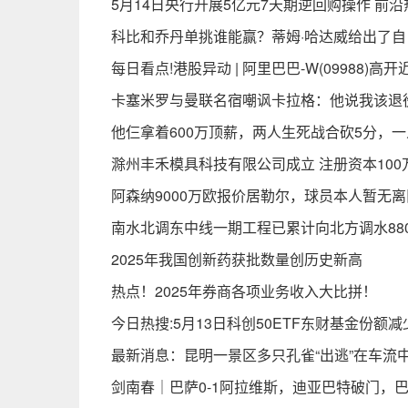
5月14日央行开展5亿元7天期逆回购操作 前沿
科比和乔丹单挑谁能赢？蒂姆·哈达威给出了自
每日看点!港股异动 | 阿里巴巴-W(09988)高
卡塞米罗与曼联名宿嘲讽卡拉格：他说我该退役
他仨拿着600万顶薪，两人生死战合砍5分，
滁州丰禾模具科技有限公司成立 注册资本100
阿森纳9000万欧报价居勒尔，球员本人暂无
南水北调东中线一期工程已累计向北方调水88
2025年我国创新药获批数量创历史新高
热点！2025年券商各项业务收入大比拼！
今日热搜:5月13日科创50ETF东财基金份
最新消息：昆明一景区多只孔雀“出逃”在车流
剑南春｜巴萨0-1阿拉维斯，迪亚巴特破门，