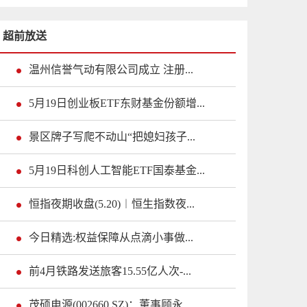
超前放送
温州信誉气动有限公司成立 注册...
5月19日创业板ETF东财基金份额增...
景区牌子写爬不动山“把媳妇孩子...
5月19日科创人工智能ETF国泰基金...
恒指夜期收盘(5.20)︱恒生指数夜...
今日精选:权益保障从点滴小事做...
前4月铁路发送旅客15.55亿人次-...
茂硕电源(002660.SZ)：董事顾永...