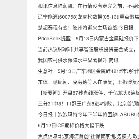
和讯信息陆润凯：在行情没有走完之前，不要
辽宁能源(600758)龙虎榜数据(05-13)|重点聚
楚超赛程有变！随州将迎来主场首战|今日报
PriceSeek提醒：5月13日内蒙古金属硅报价
当前热议!邯郸市共享智造股权投资基金成立，
我国农村供水保障水平显著提升 简讯
生意社：5月13日广东地区金属硅421#市场行
东体：蒯纪闻、克劳德等人在康复；王振澳复
【新要闻】开盘87秒直线涨停，千亿龙头6连
三分31中8！11冠王广东8进4惨败，北京首
今日报丨泡泡玛特今年下半年将围绕LABUB
5月12日ICE期棉价格大幅下跌
焦点信息:北京海淀首创“社保管家”服务模式 