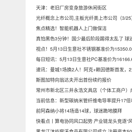
天津：老旧厂房变身旅游休闲街区
光纤概念上市公司,主板光纤类上市公司（3/25
焦点精选！智能机器人上门做保洁
真怕黑色3分钟！国少最后阶段踢得太乱了 球
视点！5月13日生意社不锈钢基准价为15350.0
每日短讯：5月13日生意社PC基准价为16166.
速讯：曼城1场换2人！阿克+赖因德斯首发，
斯图加特向翁达夫开出首份续约报价
常州市新北区三井永浩文具店（个体工商户）成
当前信息：新型碳纳米管纤维电导率提升17倍
前阿森纳小将14场造14球，球迷跪地膜拜
快看点丨算电协同风口起势 产业链龙头竞逐“
黑龙江沐屿宸溪食品有限公司成立 注册资本5