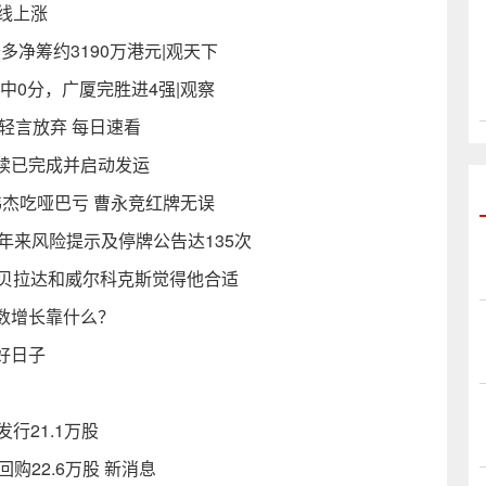
线上涨
 最多净筹约3190万港元|观天下
中0分，广厦完胜进4强|观察
轻言放弃 每日速看
续已完成并启动发运
伟杰吃哑巴亏 曹永竞红牌无误
今年来风险提示及停牌公告达135次
，贝拉达和威尔科克斯觉得他合适
数增长靠什么？
好日子
发行21.1万股
元回购22.6万股 新消息