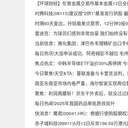
【环球财经】伦敦金属交易所基本金属13日全
时腾科技(08113)建议按“2供1”基准发行供股
时隔93天复出，孙铭徽差点意思，12分钟3投0
雷迪克：为球员们感到非常自豪 我们始终没有
当前信息：雅化集团：津巴布韦锂精矿出口手
每日热讯!大连申诉成功，阿奇姆彭不越位 毛
焦点热文：中韩半导体ETF溢价30%再停牌 
今日聚焦!天空&TA：曼联准备与卡里克谈判
南亚东南亚市场内卷严重，海尔智家实现两位
聚焦：利润再腰斩！京东干外卖后，就没过过
每日热闻!2025年我国药品审批质效双升
快消息！鹰君(00041.HK)：根据行使购股期权
赤子城科技(09911)5月13日斥资196.59万港