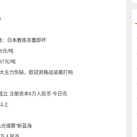
）
迷：日本教练非蠢即坏
0元/吨
67元/吨
2大主力伤缺，欧冠资格战凌晨打响
立 注册资本5万人民币 今日讯
以上
风光储算”新蓝海
0万人民币