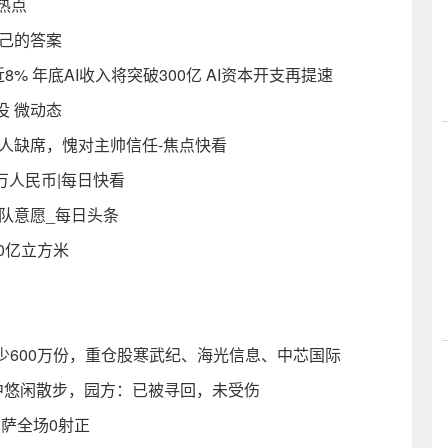
热点
己的答案
开近8% 年底AI收入将突破300亿 AI资本开支再提速
 微动态
一人缺席，愧对主帅信任-焦点快看
万人民币|每日快看
离队意愿_每日头条
0亿立方米
额减少600万份，重仓股寒武纪、海光信息、中芯国际
中悠闲散步，园方：已被寻回，未受伤
巴萨全场0射正