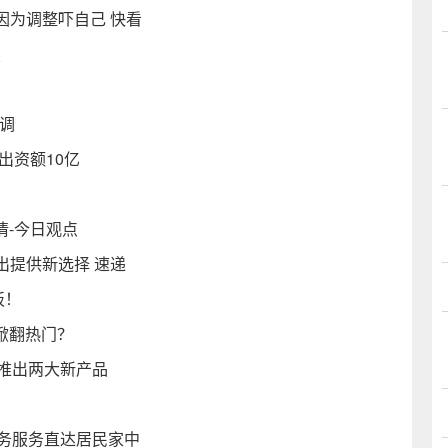
因为调整吓自己 快看
焦
下调
出资额10亿
情-今日观点
出提供新选择 速递
板！
钢掀翻热门？
U推出两大新产品
政务服务直达居民家中