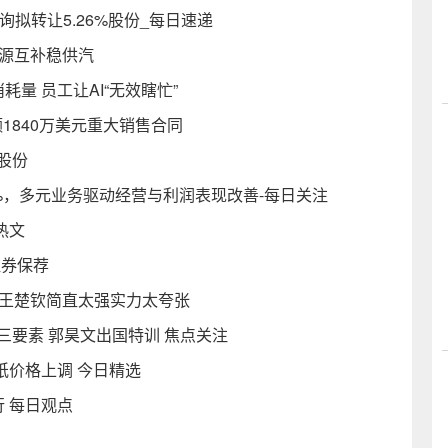
咨询拟转让5.26%股份_每日速递
双源互补稳供汽
耗量 员工让AI“无效瞎忙”
金额1840万美元重大销售合同
股股份
5%，多元业务驱动经营与利润表现改善-每日关注
热文
证券保荐
 王楚钦简直太强实力太夸张
三要素 郭昊文出国特训 焦点关注
纸价格上调 今日精选
 每日观点