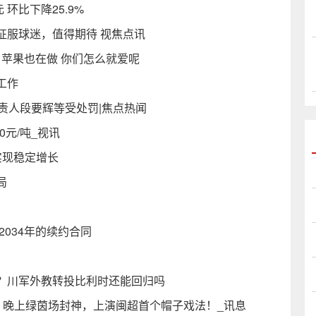
 环比下降25.9%
征服球迷，值得期待 视焦点讯
怼：苹果也在做 你们怎么就爱呢
工作
负责人段要辉等受处罚|焦点热闻
00元/吨_视讯
实现稳定增长
局
2034年的续约合同
？川军外教转投比利时还能回归吗
卖，晚上绿茵场封神，上演闽超首个帽子戏法！_讯息