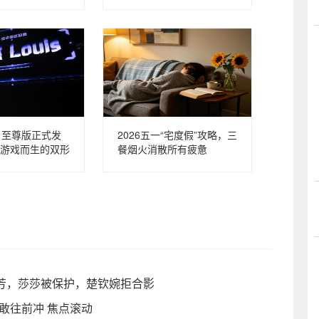
 6 至尊版正式发
2026五一“宅度假”攻略，三
游戏而生的双形
餐烟火消散所有疲惫
群芳，莎莎被保护，楚钦婉拒合影
敢往前冲 焦点滚动