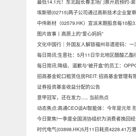
最低14.1元！东北超长春主场门票开启预约-滚
埃斯顿(02715)两子公司通过高新技术企业复
中伟新材（02579.HK）宣派末期股息每10股
图片故事丨高原上的“爱心妈妈”
文化中国行｜外国友人解锁福州非遗密码：一
每日简讯:生意社：5月11日华北地区醋酸乙
每日简讯:降级、道歉与“被开盒”的员工：OP
招商基金蛇口租赁住房REIT: 招商基金管
证券投资基金收益分配的公告
意甲冠军，还在发力...... 当前热点
动态焦点:高通CEO谈AI智能体：今年是元年 
今日聚焦!一季度全国消协组织为消费者挽回经济
时代电气(03898.HK)5月11日耗资4228.41万