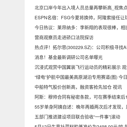
北京口岸今年出入境人员总量再攀新高_视焦
ESPN名宿：FSG今夏将换帅，阿隆索接任让
今日热议：莱昂纳多：李新翔的表现很棒，相
营商观察员走进硚口法院探访
热点评！拓尔思(300229.SZ)：公司积极寻
消息！基金最新调研公司名单曝光
沉浸式观赏中国翼装飞行运动员的精彩展示 观
“绿电”护航中国最美高原湖泊专用赛道(图) 今
中船特气股价创新高，融资客抢先加仓 视讯
阿斯：穆帅合同有秘密条款，可在赛季结束后1
55岁单身阿姨自述：晚年再婚两次后才发现，
五部门推进建设项目联合验收“一件事”|滚动
5月12日生意社菜籽粕基准价为2498.00元/吨