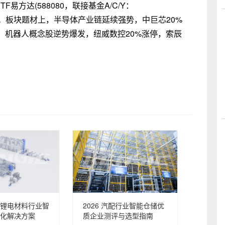
TF易方达(588080，联接基金A/C/Y：
近25亿元。板块题材上，半导体产业链延续强势，中巨芯20%
%。机器人概念股逆势爆发，纽威数控20%涨停，索辰
锂电材料行业智
2026 汽配行业智能仓储优
化解决方案
质企业测评与选型指南