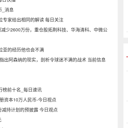
币_消息
位专家给出相同的解读 每日关注
额减少2600万份，重仓股拓荆科技、华海清科、中微公
拉亚的经历他也会不满
指出阿森纳的现实，剖析令球迷不满的战术 当前信息
！
排行榜前十名_每日速讯
册资本10万人民币-今日视点
份减持计划的预披露 今日观点
元