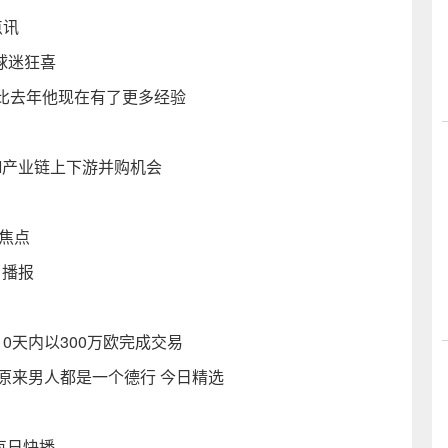
点讯
球迷狂喜
比去年他现在有了更多经验
找AI产业链上下游并购机会
焦点
日播报
0天内以300万欧完成交易
原来男人都是一个德行 今日精选
 每日快播