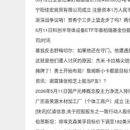
宁阳佳宏商贸有限公司成立 注册资本1万人民
浙深战争议哨！贺希宁三步上篮走步了吗？两
5月11日科创半导体设备ETF华泰柏瑞基金份
司|时讯
基翁反击舒梅切尔：如果他还在守门，他遭遇
这就是他们遭人讨厌的原因：杰米·卡拉格尖锐
摊牌了！勇士开始布局！詹姆斯小卡都是目标
资讯：谢霆锋张柏芝上船当P友！？
2026年5月11日国产光棒概念股主力净流入
广宗县荣源木材加工厂（个体工商户）成立 注
[快讯]亿道信息:关于控股股东之一致行动人股
伯恩斯坦：将埃克森美孚目标价下调至182美