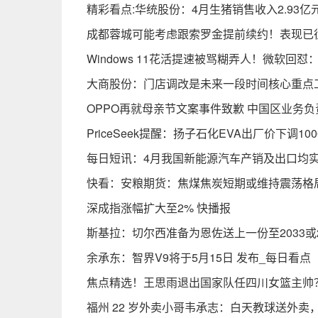
精彩看点:华统股份：4月生猪销售收入2.93亿元
成都蓉城可能考虑跟索罗金提前续约！表现已
Windows 11花活提速被骂糊弄人！微软回
大商股份：门店调改是未来一段时间核心重点
OPPO再就母亲节文案事件致歉 中国区业务
PriceSeek提醒：扬子石化EVA出厂价下调10
每日短讯：4月我国新能源汽车产销及出口均
快看：安粮期货：焦煤焦炭短期或维持震荡格
深成指涨幅扩大至2% 快播报
斯基拉：切尔西准备为恩佐送上一份至2033或
余承东：智界V9将于5月15日 发布_每日看点
焦点精选！王思雨退出国家队任四川女篮主帅
福州 22 岁外卖小哥韦承志：白天教球送外