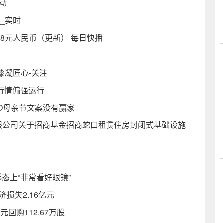
动
审_实时
3.8元人民币（更新） 每日快播
漆凝匠心-关注
酯行情偏强运行
PO母亲节文案没有赢家
理有限公司关于招商基金招商蛇口租赁住房封闭式基础设施
形态上“非常看好眼镜”
损失2.16亿元
港元回购112.67万股