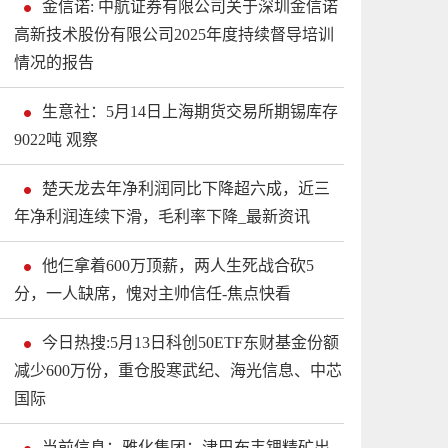
金信诺: 中航证券有限公司关于深圳金信诺
高新技术股份有限公司2025年度持续督导培训
情况的报告
生意社：5月14日上海期货交易所期锡库存
9022吨 观察
楚天龙去年净利润同比下降超六成，近三
年净利润连续下滑，毛利率下降_最新资讯
他仨拿着600万顶薪，两人生死战合砍5
分，一人缺席，愧对主帅信任-焦点快看
今日热搜:5月13日科创50ETF东财基金份额
减少600万份，重仓股寒武纪、海光信息、中芯
国际
当前信息：雅化集团：津巴布韦锂精矿出