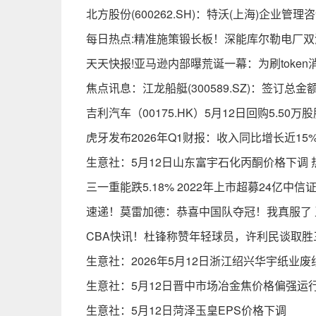
北方股份(600262.SH)：特沃(上海)企业管理
每日热点:精准施策锻长板！深能库尔勒电厂
天天快报!亚马逊内部曝荒诞一幕：为刷token消
焦点讯息：江龙船艇(300589.SZ)：签订总
吉利汽车（00175.HK）5月12日回购5.50万
虎牙发布2026年Q1财报：收入同比增长近1
生意社：5月12日山东富宇石化丙酮价格下调 
三一重能跌5.18% 2022年上市超募24亿中信
速递！莫雷加德：恭喜中国队夺冠！我真服了
CBA快讯！杜锋称赞年轻球员，许利民谈取胜
生意社：2026年5月12日浙江绍兴华宇纸业废
生意社：5月12日晋中市场冶金焦价格偏强运行
生意社：5月12日菏泽玉皇EPS价格下调