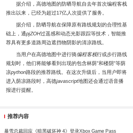
据介绍，高德地图的防晒导航自去年首次编程客栈
推出以来，已经为超过17亿人次提供了服务。
据介绍，防晒导航在保障原有路线规划的合理性基
础上，通
pjZOH
过遥感和动态光影跟踪等技术，智能推
荐具有更多道路周边遮挡物阴影的清凉路线。
当用户在高德地图中进行骑
编程客栈
行或步行路线
规划时，他们将能够看到出现的包含林荫”和楼阴”等荫
凉
python
路段的推荐路线。在这次升级后，当用户即将
进入荫凉路段时，高德
javascript
地图还会通过语音播
报进行提醒。
推荐内容
暴雪总裁回应《暗黑破坏神 4》登录Xbox Game Pass