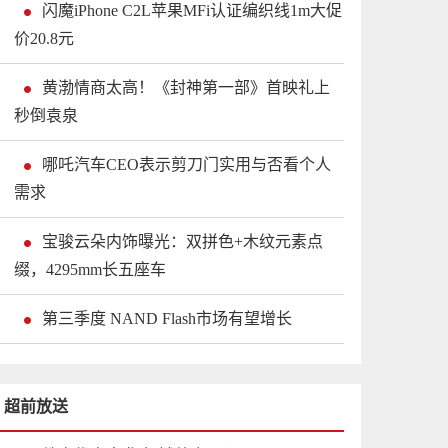
闪魔iPhone C2L苹果MFi认证编织线1m大促
价20.8元
黄渤情商太高！《封神第一部》首映礼上
秒倒袁泉
哪吒汽车CEO表示剪刀门实用与否看个人
需求
宝骏云朵内饰曝光：双拼色+木纹元素点
缀，4295mm长五座车
第三季度 NAND Flash市场有望增长
超前放送