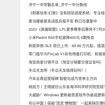
济宁一中学霸名单_济宁一中分数线
《刺客信条:幻景》没有经验进度系统：专注线
麦当娜被紧急送医后报平安 称已在康复中
2023《英雄联盟》LPL夏季赛季后赛将于7月
小米Redmi K60手机直降400元 6期免息
新款奔驰 GLE 现已上市：69.98 万元起，插混
零门槛华为PixLab V1彩色喷墨打印机：和
淘宝商家分销平台（淘宝分销要交保证金吗）
冬瓜天龙吧（冬瓜天龙值得玩吗？）
汽车业再迎里程碑 智能化成为竞争主方向
政前方丨王晓斌任山东省海洋科学研究院党组
大威胁！Windows 更新被恶意软件伪装成更新
何以中国丨探秘“顶流”博物馆！ 一起来陕历博组