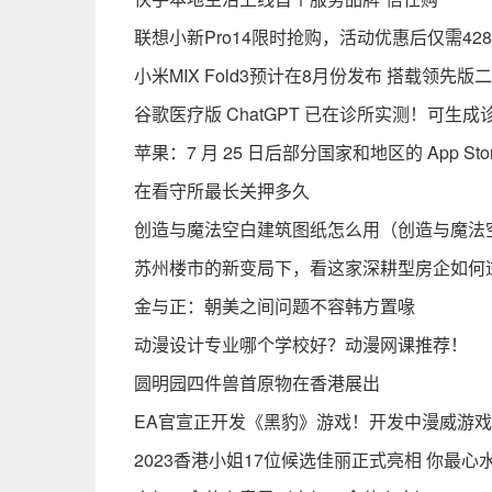
联想小新Pro14限时抢购，活动优惠后仅需42
小米MIX Fold3预计在8月份发布 搭载领先版
谷歌医疗版 ChatGPT 已在诊所实测！可
苹果：7 月 25 日后部分国家和地区的 App St
在看守所最长关押多久
创造与魔法空白建筑图纸怎么用（创造与魔法
苏州楼市的新变局下，看这家深耕型房企如何
金与正：朝美之间问题不容韩方置喙
动漫设计专业哪个学校好？动漫网课推荐！
圆明园四件兽首原物在香港展出
EA官宣正开发《黑豹》游戏！开发中漫威游
2023香港小姐17位候选佳丽正式亮相 你最心