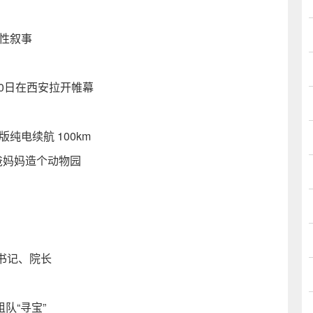
性叙事
20日在西安拉开帷幕
版纯电续航 100km
爸爸妈妈造个动物园
书记、院长
队“寻宝”