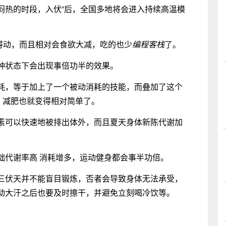
闷热的时段，入伏”后，全国多地将会进入持续高温模
得动，而且相对会食欲大减，吃的也少
编程客栈
了。
种状态下会出现事倍功半的效果。
耗，等于加上了一个被动消耗的技能，而叠加了这个
季，减肥也就变得相对简单了。
素可以快速地被排出体外，而且夏天身体新陈代谢加
础代谢率高 消耗增多，运动健身都会事半功倍。
三伏天并不能盲目锻炼，否者会导致身体无法承受，
动大汗之后也要及时擦干，并避免立刻喝冷饮等。