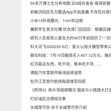
50多万博士生分布地图:近8成在省会 值得骄
俞敏洪回应东方甄选App开启直播 不存在抖音
小米14外观曝光：1mm窄边框
兼职学生发文吐槽 优衣库门店回应：根据店
研究人员发现火星在大约40万年前经历了一次
科大讯飞(002230.SZ)：星火认知大模型
联化科技：7月10日融资买入407.12万元，融
红河县这东西，吃不完、根本吃不完……
港股汽车零部件板块延续涨势
牡丹江至首尔航线每周增至四班
《死侍3》新片场视频曝光 狼叔与小贱贱大打
打好油区治理组合拳
水城雪可奈 关于水城雪可奈介绍