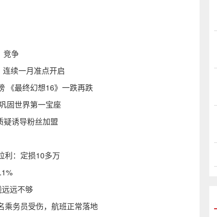
》竞争
线，连续一月准点开启
 《最终幻想16》一跌再跌
冠巩固世界第一宝座
被质疑诱导粉丝加盟
利：定损10多万
1%
钱远远不够
名乘务员受伤，航班正常落地