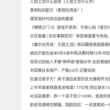
人加工念什么意思（人加工念什么字）
黑母粒的配方（黑母粒用途？）
锂变局时代供应结构重塑
《博德之门 3》游戏开发商：不担心和《星空
正在直播 | 办实事解民忧！新民晚报夏令热
《塞尔达传说：王国之泪》依旧霸榜英国周销榜
纳达尔复仇迪米5年3进中网决赛时隔12年冲
信良记创始人手撕“律师函”被指炒作 此前曾
丰田普拉多国产：产能3.6万 还要加钱
仇富还是手欠？男子酒后故意扔反光锥砸坏法拉
上半年国家铁路发送电煤7.77亿吨 同比增长13.
对话梁建章：养一个孩子至少100W，我发的
航班突遇晴空颠簸，国航回应：一名旅客和一