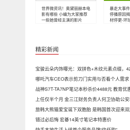
世界微资讯！奥黛丽赫本电
暴走大事件
影有哪些 小编为大家推荐
停播原因揭
一些她曾经主演的影片
材停更-环
精彩新闻
宝骏云朵内饰曝光：双拼色+木纹元素点缀，42
哪吒汽车CEO表示剪刀门实用与否看个人需求
战神S7T-TA7NP笔记本秒杀价4488元 教育优
上任仅半个月 金三江财务负责人何卫协助公安
旅韩大熊猫爱宝诞下双胞胎 是韩国首次迎来双
错过必后悔 宏碁14英寸笔记本特惠价
快手本地生活上线首个服务品牌“信任购”