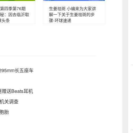
第四季第76期
生姜祛斑 小编来为大家讲
秘：因去临沂取
解一下关于生姜祛斑的步
球头条
骤-环球速递
95mm长五座车
惠赠送Beats耳机
机关调查
胞胎