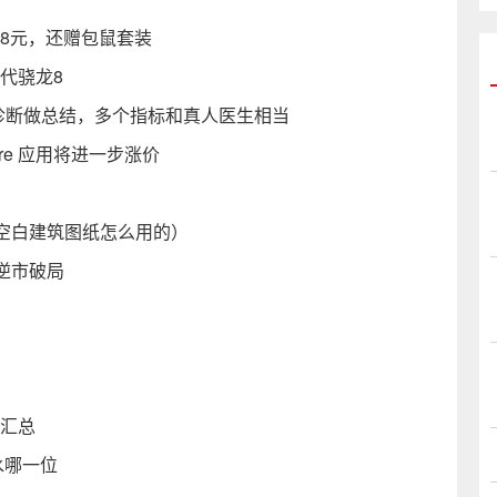
88元，还赠包鼠套装
二代骁龙8
生成诊断做总结，多个指标和真人医生相当
ore 应用将进一步涨价
空白建筑图纸怎么用的）
逆市破局
戏汇总
水哪一位