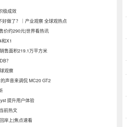
积极成效
意不好做了？｜产业观察 全球观热点
售价约290元|世界看热讯
和X1
销售面积219.1万平方米
iDB？
全球观察
的声音来调侃 MC20 GT2
新
lyst 提升用户体验
-当前热文
回岸上|焦点速看