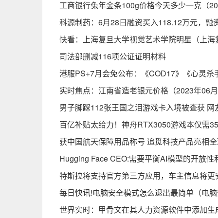
工商银行兔年金条100g价格今天多少一克（202
科源制药：6月28日融资买入118.12万元，融资
快看：上海复旦大学视觉艺术学院明星（上海
司法部删减116项公证证明材料
港服PS+7月会免公布：《COD17》《心灵杀
实时焦点：江南省造老银元价格（2023年06月
男子脚踩112张王国之泪游戏卡入境被查获 网
百亿补贴太给力！神舟RTX3050游戏本仅需35
获中国航天保障用品称号 追觅科技产品亮相全
Hugging Face CEO:需要平衡AI模型的开放
特斯拉将支持官方第三方应用，车主信息将更
每日快讯!电脑安全模式怎么退出最简单（电
世界实时：甲骨文在其人力资源软件中添加生成式