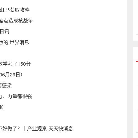
彩虹马获取攻略
故差点造成核战争
日讯
版的 世界消息
数学考了150分
6月29日）
菌感染
体力、力量都很强
眠
意不好做了？｜产业观察-天天快消息