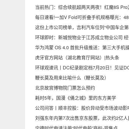
当前热门：综合续航超两天两夜！红魔8S Pro
每日速看!一加V Fold可折叠手机规格曝光：48
这份上市公司榜单，吉利汽车位列“中国车企第
环球即时：新城悦物业于江苏成立物业公司 
华为鸿蒙 OS 4.0 首批升级推送：第三大手
虎牙官方网站（湖北教育厅网站）|热头条
环球观速讯丨DC纪录剧定档7月20日！见证D
鞭长莫及用来比喻什么（鞭长莫及）
北京故宫博物院门票怎么预约
耗时5年，国漫《俑之城》里的东方美学
公司问答丨顺丰控股：股价异动受市场波动影
刘强东年内第7次出售京东股票，此次约2亿人
宁德时代申请注册“时代电船”商标-观焦点