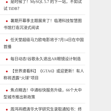
是时候了！MySQL 5.7 的下一站，不如试
试 TiDB？
暑期开幕季主题展来了！临港科技智慧图
书馆打造沉浸式阅读
任天堂超级马力欧电影将于7月14日在中国
首播
每日动态!谷歌永久退出AR眼镜设计制造
【世界速看料】《GTA6》或迎更新！有人
称将透露“火球”项目
焦点精选！中通标快服务升级，66个大中
型城市推出新政策
周鸿祎晒清华大学研究生录取通知书：终