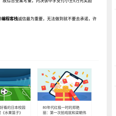
，故综合全案考量，判决该中学支付小王5万元奖励
讲
编程客栈
诚信最为重要，无法做到就不要去承诺，许
好看的日本校园
80年代红极一时的郑艳
过《水果篮子》
丽：第一次拍戏就和梁朝伟