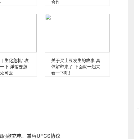
注
合作
丨生化危机1攻
关于买土豆发生的故事 具
一下 洋馆要怎
体解释来了 下面就一起来
处可去
看一下吧！
旗舰同款充电：兼容UFCS协议