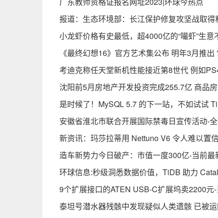
广东教师资格证报名网址2023|环球今热点
报道：生态环境部：长江保护修复攻坚战取得
小龙虾价格有史最低，超4000亿的“嘬虾”生
《最终幻想16》官方艺术集公布 明年3月推出 
考迪克称任天堂新机性能接近第8世代 例如PS4
沈阳前5月房地产开发投资完成255.7亿 商品房
是时候了！MySQL 5.7 的下一站，不如试试 T
安徽省淮北市联合开展国际禁毒日宣传活动-
新资讯：玛莎拉蒂用 Nettuno V6 令人难以置信
造车新势力今日破产：市值一度300亿-当前最
环球信息:秒级洞悉数据价值，TiDB 助力 Cata
9个扩展接口的ATEN USB-C扩展坞卖2200元
泰坦号潜水器残骸中发现疑似人类遗骸 已被运