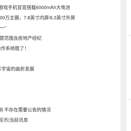
游戏手机官宣搭载6000mAh大电池
00万主摄，7.8英寸内屏/6.3英寸外屏
一”
经营范围含房地产经纪
机操作系统稳了！
C宇宙的曲折发展
响 不存在需要公告的情况
民币|当前讯息