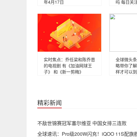
年4月17日
吗 每日关
实时焦点：乔任梁和陈乔恩
全球微头条
的电视剧 有《加油网球王
略带你了解
子》 和《新一剪梅》
样才可以到
精彩新闻
不敌世锦赛冠军塞尔维亚 中国女排三连败
全球速讯：Pro级200W闪充！iQOO 11S配