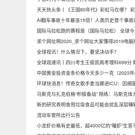
天天热头条丨《王国80年代》彩虹马在哪？ 
AI翻车事故十年暴涨15倍！人类历史首个事
国际马拉松跑的赛程是（国际马拉松） 全球今
求个网址啊2020_求个网址大家懂得2019电脑
全球视讯！什么情况下，要坚决动手？
全球观速讯丨四川考生王俊凯高考理科699分 
中国黄金投资金条价格今天多少一克（2023年0
环球快消息！传奇女歌手麦当娜进ICU：因细
马斯克与扎克伯格“积极备战” 陪练：马斯克
新的研究表明食用垃圾食品可能会扰乱深层睡
流动车管所出行公告
小龙虾价格有史最低，超4000亿的“嘬虾”生