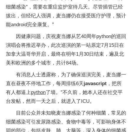
细菌感染”，需要在重症监护室待几天。尽管插管已经
拔出，但经纪人强调，麦当娜仍在接受医疗护理，预计
能android完全康复。”
因健康问题，庆祝麦当娜从艺40周年python的巡回
演唱会将推迟举办，此次巡演的第一站原定7月15日在
加拿大温哥华开启，最终在明年1月30日结束，遍及北
美和欧洲的多个城市，共计84场。
有消息人士透露称，为了确保巡演完美，麦当娜一
直在昼夜不停地工作，每周排练6天
javascript
，把所
有人都逼上
python
了墙。”不久前，她本人还在社交平
台发帖，然而一天之后，就进入了ICU。
目前公众并未知晓麦当娜感染了何种细菌，常见的
细菌感染可引发尿路感染、食物中毒等，可影响身体不
同的部位，包括皮肤、肺、大脑等，深入身体的细菌感