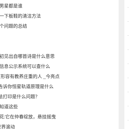
帅男星都是谁
绍一下板鞋的清洁方法
这个问题的总结
如初见出自哪首诗是什么意思
用信息公示系统可以查什么
形容有教养庄重的人 _今亮点
告诉你恒星轨道原理是什么
法打印是什么问题？
知道这些
花:它在仲春绽放，悬挂摇曳
世界滚动