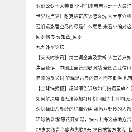
亚洲公认十大帅哥 让我们来看看亚洲十大最
世界热点评！耐克板鞋应该怎么洗 为大家介
孤帆远影碧空尽的尽是什么意思 来看小编对
回乡偶书 贺知章_回乡
九九外贸论坛
【天天时快讯】纳兰词全集及赏析 人生若只
焦点速读：中国工商管理局网站 全国企业信
典雅的反义词 解释是古典的高雅而不低俗 也可
【全球快播报】超详细告诉您如何拍摄星轨？
如何解决电脑无法添加打印机问题？打印机无
深圳福田八卦岭的详细介绍 熟悉八卦岭的人都
环球信息:紫藤花开如瀑，快去上海这些地方赏
25岁女孩青岛旅游失联6天 26日被警方发现_