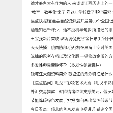
德才兼备大有作为的人 来谈谈江西历史上的一
“教育＋数字化”来了 看这些学校做了哪些探索
焦点快报!夏邑县自然资源局开展第33个全国“
酒逢知己千杯少，话不投机半句多:所描述的
王宝强新片首映 现场调侃要把“金扫帚奖”还回
天天快播：俄国防部:俄战机在黑海上空对英
笨拙的忍者存档以及汉化版 一键修改金币的方
多发性卵巢囊肿怀孕（多发性卵巢囊肿）
钱塘江大潮资料简介 钱塘江的潮汐特征是什么
【焦点热闻】毛戈平彩妆艺术大秀（毛戈平彩
外汇交易提醒：避险情绪继续支撑美元，俄罗
节能降碳绿色发展手抄报 如何画出绿色低碳节
今日看点：俄总统普京发表电视讲话 感谢全