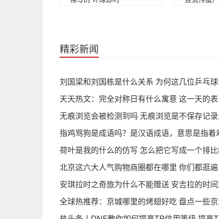
精彩新闻
刘国梁和刘国栋是什么关系 为何这几位乒乓球
天天热文：完全对称日有什么寓意 这一天的
无痕浏览会被检测到吗 无痕浏览是不保存记录
指鸡骂狗是成语吗？是汉语成语，意思是指着
荷叶是我的什么的仿写 怎么把它写成一个排比
北京这六大人气购物商圈都在哪里 你们都逛遍
安琪拉时之奇旅为什么不能赠送 安吉拉的时
全球热推荐：京城哪里的烤翅好吃 盘点一些
热头条丨DNF教你如何提高TP信用等级 提高