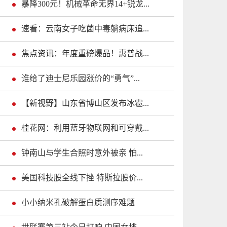
暴降300元！机械革命无界14+锐龙...
速看：云南女子吃菌中毒躺病床追...
焦点资讯：年度重磅爆品！惠普战...
谁给了迪士尼乐园涨价的“勇气”...
【新视野】山东省博山区发布冰雹...
桂花网：利用蓝牙物联网和可穿戴...
钟南山与学生合照时意外被亲 怕...
美国科技股全线下挫 特斯拉股价...
小小纳米孔破解蛋白质测序难题