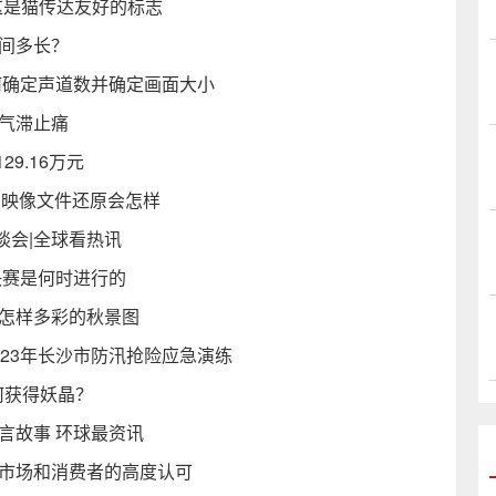
这是猫传达友好的标志
间多长？
何确定声道数并确定画面大小
气滞止痛
29.16万元
区的映像文件还原会怎样
谈会|全球看热讯
决赛是何时进行的
了怎样多彩的秋景图
023年长沙市防汛抢险应急演练
何获得妖晶？
言故事 环球最资讯
了市场和消费者的高度认可