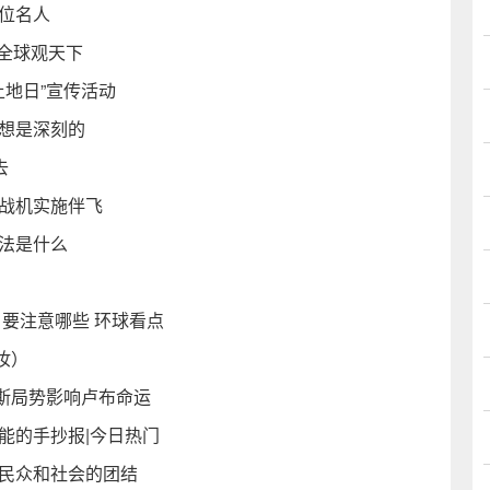
位名人
 全球观天下
土地日”宣传活动
思想是深刻的
去
国战机实施伴飞
法是什么
 要注意哪些 环球看点
妆）
斯局势影响卢布命运
能的手抄报|今日热门
国民众和社会的团结