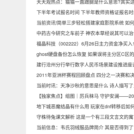
天天观热点：猫猫一直蹭腿是什么意思?其实
下半年考试报名时间 下半年教师资格证报名时
当前资讯!简单三步轻松搭建家庭影院系统 如
中药古今研究之车前子 神农本草经说其可以治
福晶科技（002222）6月26日主力资金净买入1
ghost硬盘备份怎么恢复 如果误将主分区C
建行沧州分行举行数字人民币场景建设推进座
2011年亚洲杯赛程回顾盘点 四分之一决赛和
当前时讯：天净沙秋的意思是什么 诗人描写
【独家焦点】组图｜厉兵秣马 守护安澜——2
地下城恶魔结晶有什么用 玩家在dnf转移后如
守株待兔课文解析 这是一个有三段文言文的寓
当前信息：韦氏羽绒服品牌简介 其是否得到