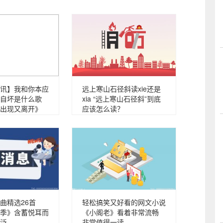
讯】我和你本应
远上寒山石径斜读xie还是
自坏是什么歌
xia “远上寒山石径斜”到底
出现又离开》
应该怎么读？
曲精选26首
轻松搞笑又好看的网文小说
季》含蓄悦耳而
《小阁老》看着非常流畅
泛
非常值得一读