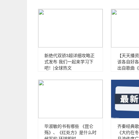
新绝代双骄3超详细攻略正
【天天播资
式发布 我们一起来学习下
该各自好各
吧！|全球热文
出自歌曲《
毕淑敏的书有哪些 《昆仑
齐秦经典歌
殇》、《红处方》是什么时
《大约在冬
候写的 环球即时
且流传度广