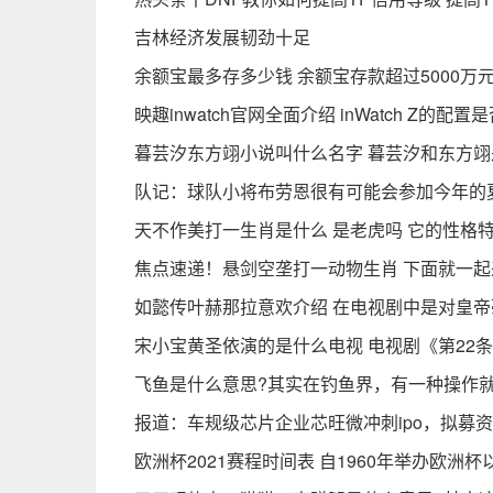
吉林经济发展韧劲十足
余额宝最多存多少钱 余额宝存款超过5000万
映趣inwatch官网全面介绍 inWatch Z的
暮芸汐东方翊小说叫什么名字 暮芸汐和东方翊
队记：球队小将布劳恩很有可能会参加今年的
天不作美打一生肖是什么 是老虎吗 它的性格
焦点速递！悬剑空垄打一动物生肖 下面就一
如懿传叶赫那拉意欢介绍 在电视剧中是对皇
宋小宝黄圣依演的是什么电视 电视剧《第22
飞鱼是什么意思?其实在钓鱼界，有一种操作就
报道：车规级芯片企业芯旺微冲刺ipo，拟募资
欧洲杯2021赛程时间表 自1960年举办欧洲