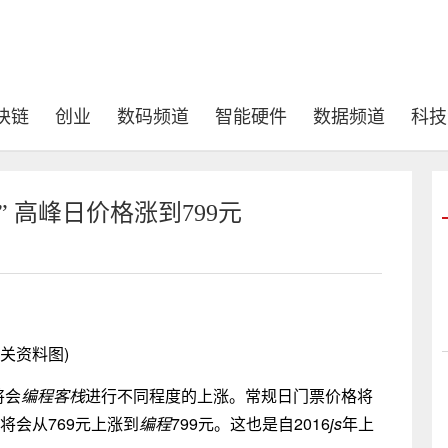
块链
创业
数码频道
智能硬件
数据频道
科技
 高峰日价格涨到799元
相关资料图)
将会
编程客栈
进行不同程度的上涨。常规日门票价格将
将会从769元上涨到
编程
799元。这也是自2016
js
年上