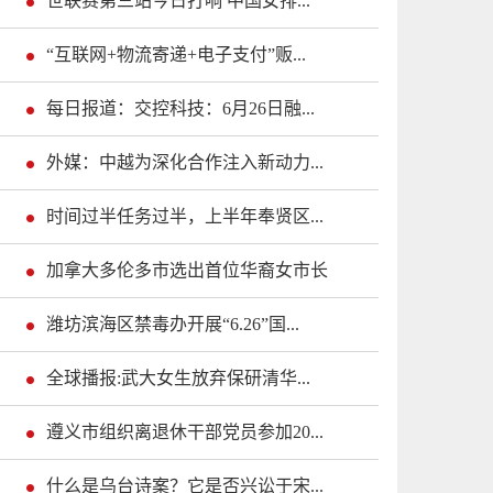
世联赛第三站今日打响 中国女排...
“互联网+物流寄递+电子支付”贩...
每日报道：交控科技：6月26日融...
外媒：中越为深化合作注入新动力...
时间过半任务过半，上半年奉贤区...
加拿大多伦多市选出首位华裔女市长
潍坊滨海区禁毒办开展“6.26”国...
全球播报:武大女生放弃保研清华...
遵义市组织离退休干部党员参加20...
什么是乌台诗案？它是否兴讼于宋...