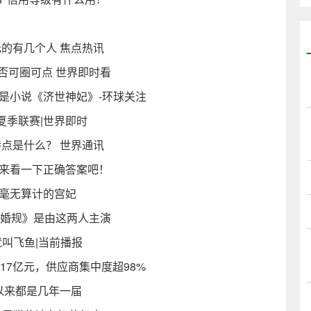
元的有几个人 焦点热讯
配置是否可圈可点 世界即时看
是小说《济世神妃》-环球关注
夏季联赛|世界即时
特点是什么？ 世界通讯
起来看一下正确答案吧！
帝毫无算计的宫妃
条婚规》是由这两人主演
叫飞鱼|当前播报
17亿元，供应商集中度超98%
杯以来都是几年一届