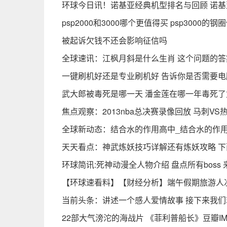
环球今日讯！诺基亚经典机型排名与回顾 诺基亚6
psp2000和3000哪个更值得买 psp3000的
被起诉欠钱不还会影响征信吗
全球速讯：江枫月斜是什么生肖 这个问题的
一键刷机好还是专业刷机好 告诉你是否需要
武大郎被毒死是哪一天 潘金莲在哪一年毒死了
焦点观察：2013nba总决赛录像回放 马刺VS
全球新动态：结合水的作用高中_结合水的作
天天看点：神武炼妖技巧详解还有炼妖攻略 
环球简讯:死神动漫全人物介绍 盘点所有boss
【环球速看料】【财经分析】端午假期旅游人
当前头条：讲述一个感人爱情故事 接下来我
22部大气滂沱的海战片 《菲利普船长》豆瓣I