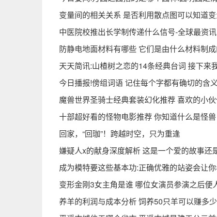
变量间的相关关系 是否利用散点图可以知道
中医院校推出长学制传递什么信号-全球最资讯
防静电地面材料有哪些 它们是由什么材料制成
天天简讯:山楂树之恋的14条经典台词 接下来
今日播报!傍组词语 记住每个字都有确切的含义
魔兽世界圣骑士经典套装幻化推荐 喜欢的小伙
十部超好看的怪物电影推荐 你知道什么是怪兽
回家，“回珈”！跨越时空，只为重逢
嫌疑人x的献身深度解析 这是一个爱的故事还
成为模特要这些基本功:正确优雅的站姿会让
变形金刚3女主角是谁 哪位女演员参演之后便
养羊的利润与成本分析 饲养50只羊可以赚多少