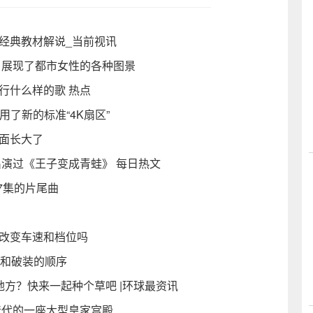
经典教材解说_当前视讯
谁》展现了都市女性的各种图景
行什么样的歌 热点
用了新的标准“4K扇区”
面长大了
出演过《王子变成青蛙》 每日热文
7集的片尾曲
况改变车速和档位吗
舞和破装的顺序
方‬？快来一起种个草吧 |环球最资讯
清代的一座大型皇家宫殿