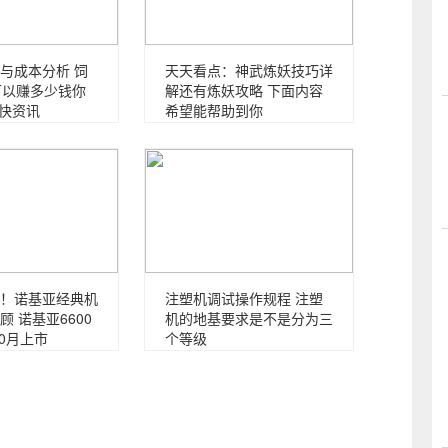
与成本分析 饲
天天看点：神武炼妖技巧详
可以赚多少钱你
解还有炼妖攻略 下面内容
_快资讯
希望能帮助到你
！诺基亚经典机
注塑机调试操作规程 注塑
 诺基亚6600
机的地基要求是不是分为三
10月上市
个等级