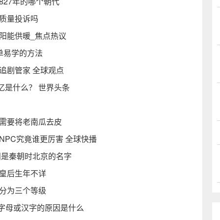
827年的哪个朝代
务质量投诉吗
阳能供暖_焦点热议
单易学的方法
追剧管家 全球观点
忆是什么？ 世界头条
汤需要将老南瓜去皮
NPC究竟谁更厉害 全球快播
阳是秦朝时北京的名字
任皇后生年不详
是分为三个等级
他字母或汉字的原因是什么