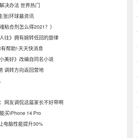
解决办法 世界热门
主张|环球最资讯
魂粘合剂怎么得2021？）
来人往》拥有婉转低回的旋律
有帮助!-天天快消息
的小美好》改编自同名小说
进 调转方向返回营地
息
游：网友调侃这届家长不好带啊
Phone 14 Pro
让电脑性能提升30%