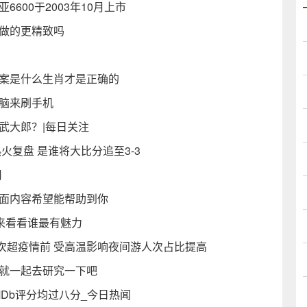
600于2003年10月上市
钢圈做的更精致吗
答案是什么生肖才是正确的
电脑来刷手机
武大郎？|每日关注
热火复盘 是谁将大比分追至3-3
用
下面内容希望能帮助到你
 来看看谁最有魅力
次超疫情前 受高温影响夜间游人次占比提高
们就一起去研究一下吧
MDb评分均过八分_今日热闻