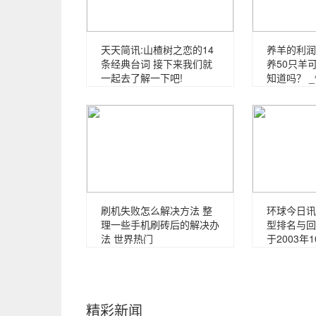
天天简讯:山楂树之恋的14
养羊的利润
条经典台词 接下来我们就
养50只羊
一起去了解一下吧!
知道吗？ 
刷机失败怎么解决方法 整
环球今日讯
理一些手机刷砖后的解决办
型排名与回顾
法 世界热门
于2003年
精彩新闻