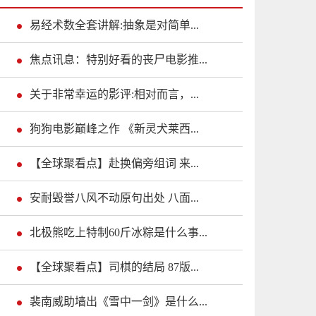
易经术数全套讲解:抽象是对简单...
焦点讯息：特别好看的丧尸电影推...
关于非常幸运的影评:相对而言，...
狗狗电影巅峰之作 《新灵犬莱西...
【全球聚看点】赴换偏旁组词 来...
安耐毁誉八风不动原句出处 八面...
北极熊吃上特制60斤冰粽是什么事...
【全球聚看点】司棋的结局 87版...
裴南威助墙出《雪中一剑》是什么...