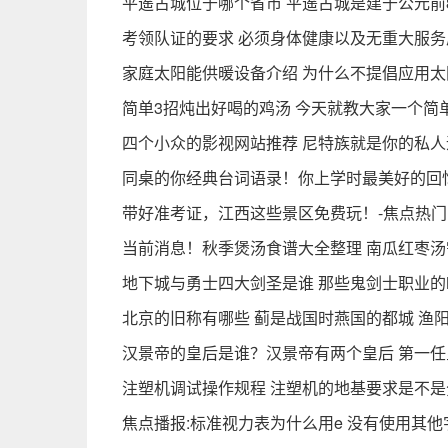
平遥古城位于哪个省市 平遥古城是建于公元前
考领队证的要求 必须身体健康以及无重大服
家庭太阳能供暖设备介绍 为什么不提倡应用太
简单3招炖出好喝的鸡汤 今天就教大家一个简
四个小众的影视网站推荐 尼特族就是你的私人
同桌的你经典台词语录！你上学时最美好的回
带好准考证，江西这些景区免费玩！-焦点热门
当前消息！秋季煲汤食谱大全整理 南瓜红枣
地下城与勇士四大剑圣是谁 那些鬼剑士职业的
北京的旧称有哪些 蓟是战国时燕国的都城 渔
汉景帝的皇后是谁？汉景帝有两个皇后 第一
注塑机调试操作规程 注塑机的地基要求是不
焦点播报:标准视力表为什么用e 没有使用其