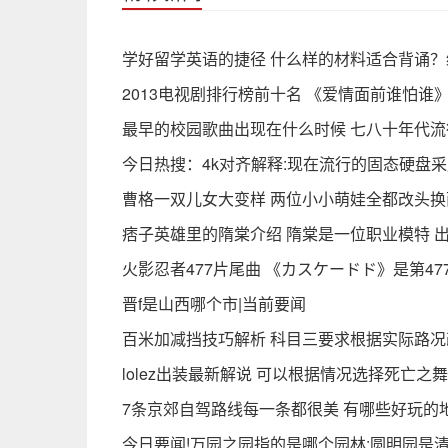
学好留学英语的捷径 什么样的材料适合背诵？
2013电视剧排行榜前十名 《爱情面前谁怕
最早的校园歌曲出现在什么时候 七八十年代流
今日热搜：4k对齐解释:现在流行的固态硬盘采
曹格一双儿女大变样 两位小小萌娃全都改头换
痞子英雄里的隋棠介绍 隋棠是一位职业模特 
火影忍者477片尾曲 《カスケードド》是第47
晋f是山西哪个市|当前要闻
百米加减挡技巧解析 科目三要求根据实际路
lolez出装最新解说 可以根据情况选择死亡之
7条京郊自驾路线每一条都很美 有哪些‬好玩的地
今日要闻!万园之园指的是哪个园林:圆明园是