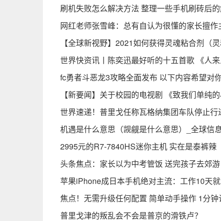
刷机失败怎么解决方法 整理一些手机刷砖后的
网红老师张雪峰：总有自认为很懂的家长擅作
【全球新视野】2021如何获得灵魂粘合剂（灵
世界快资讯丨陈奕迅最好听的十五首歌 《人
fc勇者斗恶龙3攻略全面发布 以下内容希望对你
【新要闻】关于校园的电视剧 《致我们单纯
世界速递！普里戈任称瓦格纳集团车队停止行
机遇是什么意思（觊觎是什么意思）_全球信
2995元的R7-7840HS迷你主机 实在是泰裤辣
头条焦点：家长以为中考管饭 送完孩子去郊
苹果iPhone成日本手机绝对主流：工作10天就能买i
焦点！无需升级任何配置 简单动手操作 1分钟
普里戈津的叛乱会不会是普京的滑铁卢？