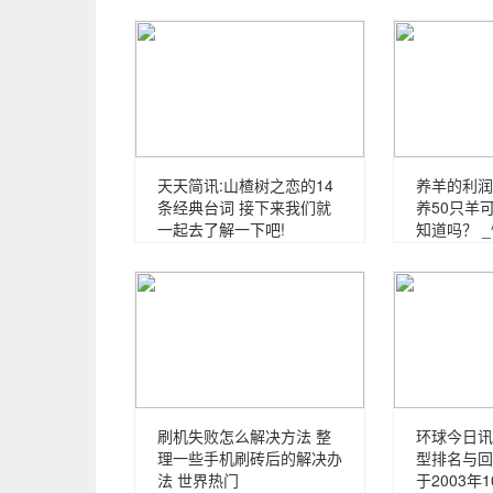
天天简讯:山楂树之恋的14
养羊的利润
条经典台词 接下来我们就
养50只羊
一起去了解一下吧!
知道吗？ 
刷机失败怎么解决方法 整
环球今日讯
理一些手机刷砖后的解决办
型排名与回顾
法 世界热门
于2003年