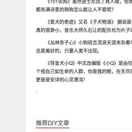
《101忠狗》虽然迪士尼出了真人版，但
都充满诗意的狗狗怎么能让人不爱呢？
《爱犬的奇迹》又名《子犬物语》 据说
真的很渺小，音乐大师久石让的配乐也为片子
《丛林赤子心》小狗班吉流浪天涯夹杂着
总是美好的，只要人类不出现。
《导盲犬小Q》中文改编版《小Q》是由
个视自己如生命的人群，你是我的眼，在无尽
更是是安详的心灵港湾！
,
推荐DIY文章