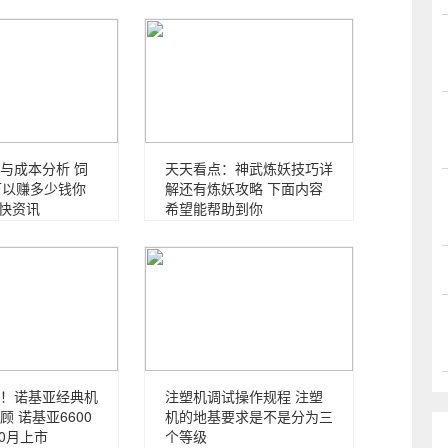
与成本分析 饲
天天看点：神武炼妖技巧详
可以赚多少钱你
解还有炼妖攻略 下面内容
_快资讯
希望能帮助到你
！诺基亚经典机
注塑机调试操作规程 注塑
 诺基亚6600
机的地基要求是不是分为三
10月上市
个等级