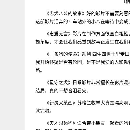
(
《忠犬八公的故事》好的影片不需要刻意
这部影片泪奔的？车站外的小八在等待中变成
《忠爱无言》影片在制作方面很直白粗糙
摄角度，才会让我们感觉到故事正发生在我们
《一条狗的使命》系列 四生四世十里麦
我开始怀疑是否有轮回，是不是我爱的人和动
路。
《星守之犬》日系影片非常擅长在影片暖
结局，真的不想含泪看完。
《新灵犬莱西》苏格兰牧羊犬真是漂亮啊
就完啦。
《天才眼镜狗》适合带小朋友一起看的狗