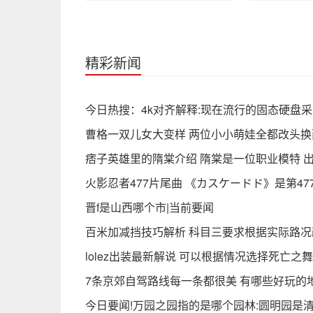
精彩新闻
今日热搜：4k对齐解释:现在流行的固态硬盘采
曹格一双儿女大变样 两位小小萌娃全都改头换
痞子英雄里的隋棠介绍 隋棠是一位职业模特 
火影忍者477片尾曲 《カスケードド》是第47
晋f是山西哪个市|当前要闻
百米加减挡技巧解析 科目三要求根据实际路
lolez出装最新解说 可以根据情况选择死亡之
7条京郊自驾路线每一条都很美 有哪些‬好玩的地
今日要闻!万园之园指的是哪个园林:圆明园是