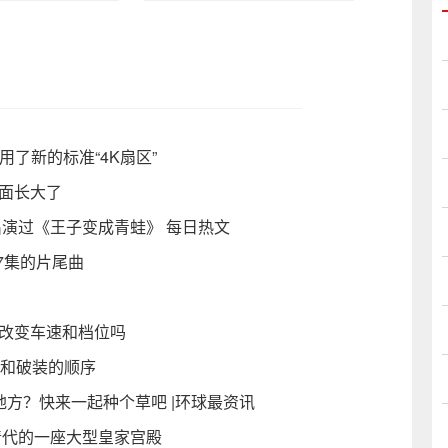
用了新的标准“4K扇区”
面长大了
出演过《王子变成青蛙》 每日热文
7集的片尾曲
况改变车速和档位吗
舞和破装的顺序
方‬？快来一起种个草吧 |环球最资讯
清代的一座大型皇家宫殿