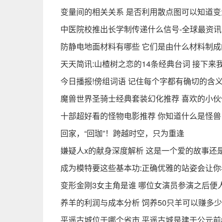
变量间的相关关系 是否利用散点图可以知道
中医院校推出长学制传递什么信号-全球最资讯
防静电地面材料有哪些 它们是由什么材料制成
天天简讯:山楂树之恋的14条经典台词 接下来
今日播报!傍组词语 记住每个字都有确切的含义
魔兽世界圣骑士经典套装幻化推荐 喜欢的小伙
十部超好看的怪物电影推荐 你知道什么是怪兽
回家，“回珈”！跨越时空，只为重逢
嫌疑人x的献身深度解析 这是一个爱的故事还
成为模特要这些基本功:正确优雅的站姿会让
变形金刚3女主角是谁 哪位女演员参演之后便
养羊的利润与成本分析 饲养50只羊可以赚多少
平遥古城位于哪个省市 平遥古城是建于公元前