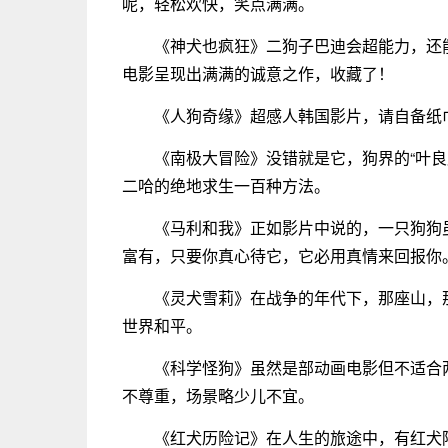
呢，轻松欢快，笑点满满。
《神犬也疯狂》二狗子巴迪会超能力，还
电影呈现出满满的诚意之作，收藏了！
《人狗奇缘》超感人韩国影片，请自备纸
《南极大冒险》没错就是它，狗界的“叶
二哈的绝地求生一百种方法。
《马利和我》正如影片中说的，一只狗狗
富有，只要你真心待它，它必用真情来回报你
《灵犬雪莉》在战争的年代下，那座山，
世界和平。
《科学怪狗》虽然是部动画电影但不适合
不尊重，场景略少儿不宜。
《红犬历险记》在人生的旅途中，有红犬