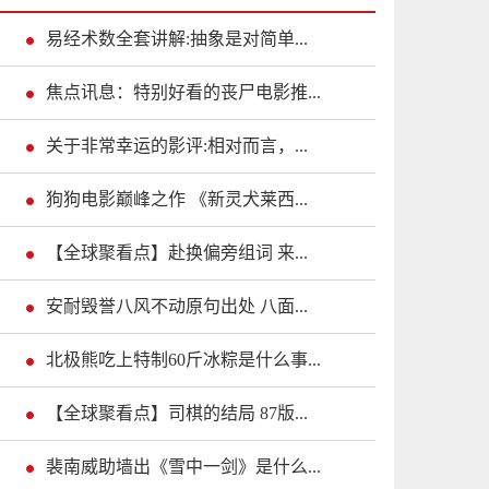
易经术数全套讲解:抽象是对简单...
焦点讯息：特别好看的丧尸电影推...
关于非常幸运的影评:相对而言，...
狗狗电影巅峰之作 《新灵犬莱西...
【全球聚看点】赴换偏旁组词 来...
安耐毁誉八风不动原句出处 八面...
北极熊吃上特制60斤冰粽是什么事...
【全球聚看点】司棋的结局 87版...
裴南威助墙出《雪中一剑》是什么...