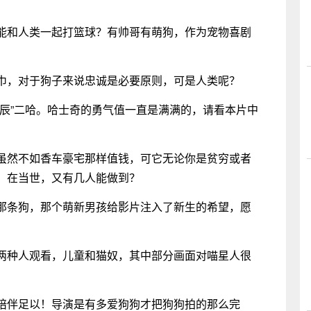
能和人类一起打篮球？有帅哥有萌狗，作为宠物喜剧
巾，对于狗子来说忠诚是必要原则，可是人类呢？
良辰”二哈。哈士奇的勇气值一直是满满的，请看本片中
虽然不如香车豪宅那样值钱，可它无论你是贫穷或者
。在当世，又有几人能做到？
那条狗，那个萌新男孩给影片注入了新生的希望，愿
两种人观看，儿童和猫奴，其中部分画面对喵星人很
陪伴足以！导演是有多爱狗狗才把狗狗拍的那么完